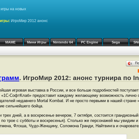
игры на новых
игры:
ИгроМир 2012 анонс
MAME
Мини Игры
Nintendo 64
PC Engine
Sega
SN
П
ограмм
. ИгроМир 2012: анонс турнира по In
йшая игровая выставка в России, и все больше подробностей поступает 
у, «1С-СофтКлаб» предоставит каждому желающему возможность лично о
оздателей недавнего Mortal Kombat. И не просто первыми в нашей стране
ние сильнейшего бойца.
 трех дней, а в воскресенье вечером, 7 октября, состоится грандиозный
 по трое с субботы и воскресенья). Столько же персонажей мы увидим и
этмена, Флэша, Чудо-Женщину, Соломона Гранди, Найтвинга и очароват