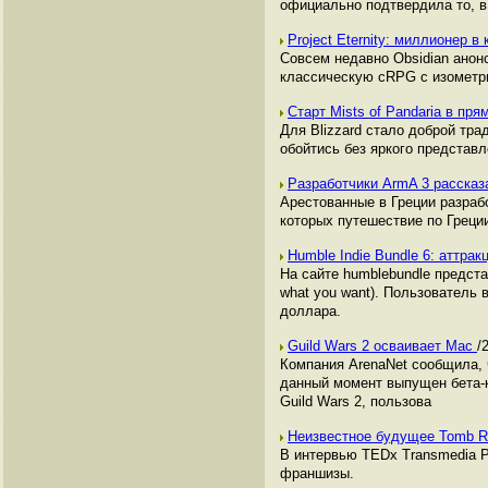
официально подтвердила то, в 
Project Eternity: миллионер 
Совсем недавно Obsidian анонс
классическую cRPG с изометри
Старт Mists of Pandaria в пр
Для Blizzard стало доброй тра
обойтись без яркого представле
Разработчики ArmA 3 рассказ
Арестованные в Греции разрабо
которых путешествие по Греци
Humble Indie Bundle 6: аттр
На сайте humblebundle предста
what you want). Пользователь 
доллара.
Guild Wars 2 осваивает Mac
/
Компания ArenaNet сообщила,
данный момент выпущен бета-к
Guild Wars 2, пользова
Неизвестное будущее Tomb R
В интервью TEDx Transmedia Ри
франшизы.