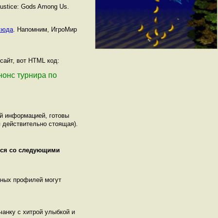
ustice: Gods Among Us.
сюда
. Напомним, ИгроМир
сайт, вот HTML код:
анонс турнира по
ой информацией, готовы
 действительно стоящая).
ься со следующими
нных профилей могут
чанку с хитрой улыбкой и