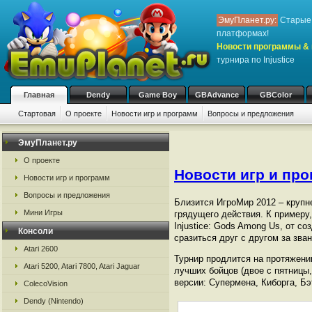
ЭмуПланет.ру:
Старые 
платформах!
Новости программы & 
турнира по Injustice
Главная
Dendy
Game Boy
GBAdvance
GBColor
Стартовая
О проекте
Новости игр и программ
Вопросы и предложения
ЭмуПланет.ру
О проекте
Новости игр и пр
Новости игр и программ
Вопросы и предложения
Близится ИгроМир 2012 – крупне
Мини Игры
грядущего действия. К пример
Injustice: Gods Among Us, от с
Консоли
сразиться друг с другом за зва
Atari 2600
Турнир продлится на протяжении
Atari 5200, Atari 7800, Atari Jaguar
лучших бойцов (двое с пятницы,
версии: Супермена, Киборга, Б
ColecoVision
Dendy (Nintendo)