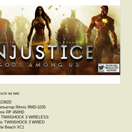
ься за них:
M2382D
мпьютер Ritmix RMD-1035
tmix RP 450HD
ic TWINSHOCK 3 WIRELESS
omic TWINSHOCK 3 WIRED
tle Beach XC1