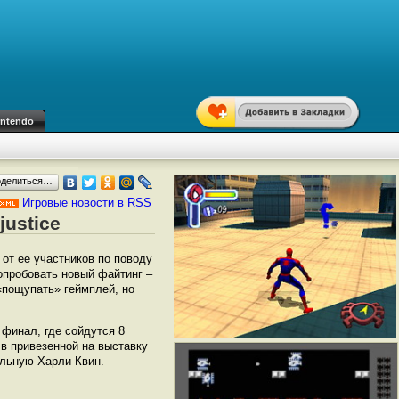
intendo
оделиться…
Игровые новости в RSS
justice
от ее участников по поводу
пробовать новый файтинг –
 «пощупать» геймплей, но
 финал, где сойдутся 8
 в привезенной на выставку
ельную Харли Квин.