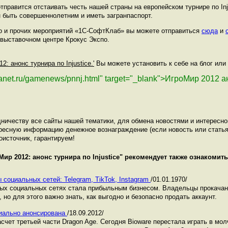
тправится отстаивать честь нашей страны на европейском турнире по Inj
 быть совершеннолетним и иметь загранпаспорт.
о и прочих мероприятий «1С-СофтКлаб» вы можете отправиться
сюда
и
в выставочном центре Крокус Экспо.
2: анонс турнира по Injustice.'
Вы можете установить к себе на блог или 
planet.ru/gamenews/pnnj.html" target="_blank">ИгроМир 2012 
ничеству все сайты нашей тематики, для обмена новостями и интересн
ресную информацию денежное вознаграждение (если новость или статья
оисточник, гарантируем!
Мир 2012: анонс турнира по Injustice
" рекомендует также ознакомит
 социальных сетей: Telegram, TikTok, Instagram
/01.01.1970/
ных социальных сетях стала прибыльным бизнесом. Владельцы прокача
 но для этого важно знать, как выгодно и безопасно продать аккаунт.
ициально анонсирована
/18.09.2012/
счет третьей части Dragon Age. Сегодня Bioware перестала играть в мол