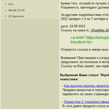
Кроме того, лучший из лучших о
Oric
Разумеется, претендент должен
Sinclair ZX-81
За другими подробностями этог
ZX Spectrum
2012 пройдет с 4 по 7 октября 
дата: 19.09.2012
Ссылку на новость
'.ИгроМир 201
<a href="https://emu
Injustice</a>
Откроется ссылка в новом окне.
Внимание! Приглашаем к сотруд
предложить за полезную и инте
Ссылку на Ваш проект, как перв
Выбранная Вами статья "
Игро
новостями:
Как выгодно продать аккаунты
Продажа аккаунтов в популяр
заработать на своих страницах,
Dragon Age 3: Inquisition оф
В сети давно бродили слухи на