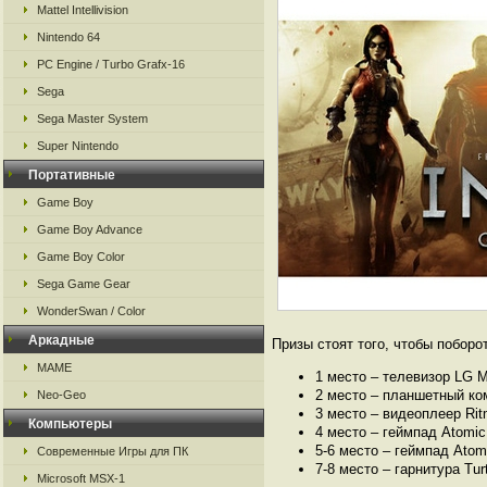
Mattel Intellivision
Nintendo 64
PC Engine / Turbo Grafx-16
Sega
Sega Master System
Super Nintendo
Портативные
Game Boy
Game Boy Advance
Game Boy Color
Sega Game Gear
WonderSwan / Color
Аркадные
Призы стоят того, чтобы поборот
MAME
1 место – телевизор LG 
2 место – планшетный ко
Neo-Geo
3 место – видеоплеер Ri
Компьютеры
4 место – геймпад Atom
5-6 место – геймпад At
Современные Игры для ПК
7-8 место – гарнитура Tur
Microsoft MSX-1