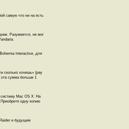
бой самую что ни на есть
дник. Разумеется, не мог
andaria.
ohemia Interactive, для
ти сколько хочешь» (pay
о эта сумма больше 1
 систему Mac OS X. На
. Приобретя одну копию
 Raider и будущем