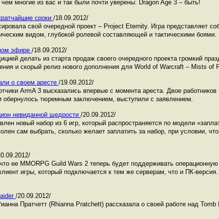
чем многие из вас и так были почти уверены: Dragon Age 3 – быть!
в кратчайшие сроки
/18.09.2012/
ировала свой очередной проект – Project Eternity. Игра представляет со
ческим видом, глубокой ролевой составляющей и тактическими боями.
ямом эфире
/18.09.2012/
дицией делать из старта продаж своего очередного проекта громкий праз
ния и скорый релиз нового дополнения для World of Warcraft – Mists of P
али о своем аресте
/19.09.2012/
тчики ArmA 3 высказались впервые с момента ареста. Двое работников B
и обернулось тюремным заключением, выступили с заявлением.
акцион невиданной щедрости
/20.09.2012/
влен новый набор из 6 игр, который распространяется по модели «запла
волен сам выбрать, сколько желает заплатить за набор, при условии, чт
20.09.2012/
 что ее MMORPG Guild Wars 2 теперь будет поддерживать операционную
лиент игры, который подключается к тем же серверам, что и ПК-версия
aider
/20.09.2012/
анна Пратчетт (Rhianna Pratchett) рассказала о своей работе над Tomb