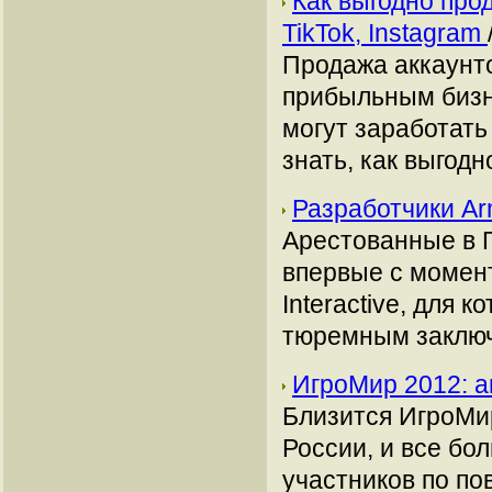
Как выгодно про
TikTok, Instagram
Продажа аккаунто
прибыльным бизн
могут заработать
знать, как выгодн
Разработчики Ar
Арестованные в 
впервые с момент
Interactive, для
тюремным заключ
ИгроМир 2012: ан
Близится ИгроМир
России, и все бо
участников по по