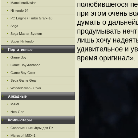
полюбившегося пе
Mattel Intellivision
Nintendo 64
при этом очень в
PC Engine / Turbo Grafx-16
думать о дальнейш
Sega
продумывать нечт
Sega Master System
лишь хочу надеят
Super Nintendo
удивительное и ув
Портативные
время оригинал».
Game Boy
Game Boy Advance
Game Boy Color
Sega Game Gear
WonderSwan / Color
Аркадные
MAME
Neo-Geo
Компьютеры
Современные Игры для ПК
Microsoft MSX-1