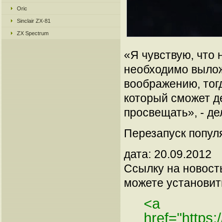
Oric
Sinclair ZX-81
ZX Spectrum
«Я чувствую, что 
необходимо вылож
воображению, тог
который сможет де
просвещать», - де
Перезапуск популя
дата: 20.09.2012
Ссылку на новос
можете установить
<a
href="https