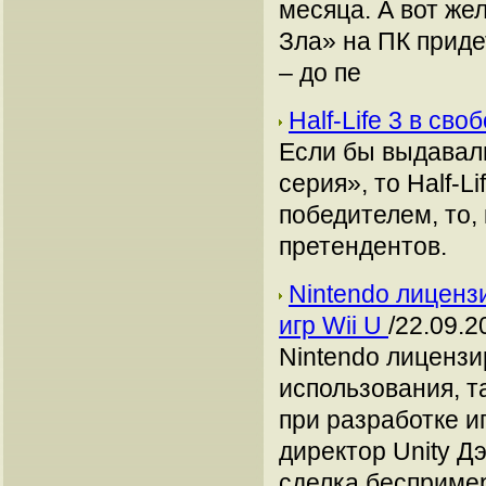
месяца. А вот ж
Зла» на ПК приде
– до пе
Half-Life 3 в св
Если бы выдавал
серия», то Half-L
победителем, то,
претендентов.
Nintendo лиценз
игр Wii U
/22.09.2
Nintendo лицензи
использования, т
при разработке и
директор Unity Дэ
сделка бесприме