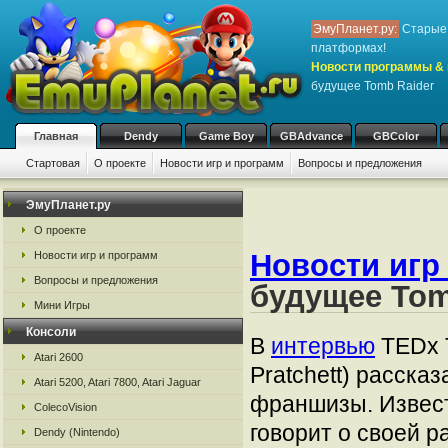
ЭмуПланет.ру:
Старые 
платформах!
Новости программы & 
будущее Tomb Raider
Главная
Dendy
Game Boy
GBAdvance
GBColor
Стартовая
О проекте
Новости игр и программ
Вопросы и предложения
ЭмуПланет.ру
О проекте
Новости игр
Новости игр и программ
Вопросы и предложения
будущее Tom
Мини Игры
Консоли
В
интервью
TEDx T
Atari 2600
Pratchett) расска
Atari 5200, Atari 7800, Atari Jaguar
франшизы. Извест
ColecoVision
говорит о своей р
Dendy (Nintendo)