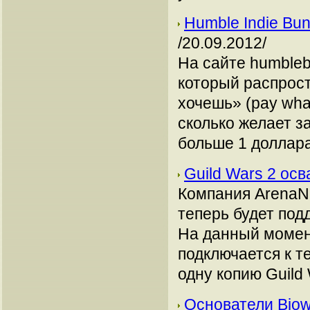
Humble Indie Bu
/20.09.2012/
На сайте humbleb
который распрост
хочешь» (pay wha
сколько желает з
больше 1 доллара
Guild Wars 2 ос
Компания ArenaN
теперь будет по
На данный момен
подключается к т
одну копию Guild 
Основатели Bio