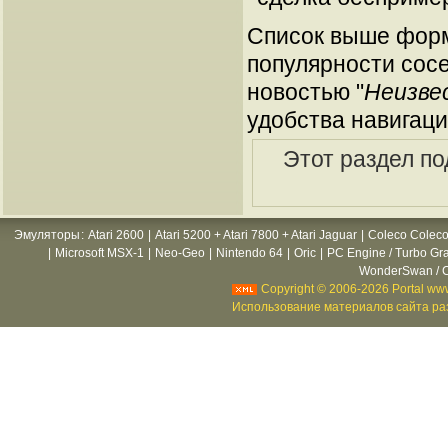
Список выше форм
популярности сосе
новостью "
Неизве
удобства навигаци
Этот раздел п
Эмуляторы
:
Atari 2600
|
Atari 5200 + Atari 7800 + Atari Jaguar
|
Coleco Coleco
|
Microsoft MSX-1
|
Neo-Geo
|
Nintendo 64
|
Oric
|
PC Engine / Turbo Gr
WonderSwan / C
Copyright © 2006-2026 Portal www
Использование материалов сайта раз