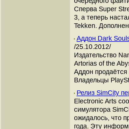
очередного файти
Сперва Super Stre
3, а теперь наста
Tekken. Дополнен
Аддон Dark Souls
/25.10.2012/
Издательство Nam
Artorias of the A
Аддон продаётся 
Владельцы PlaySta
Релиз SimCity п
Electronic Arts 
симулятора SimCi
ожидалось, что п
года. Эту инфор