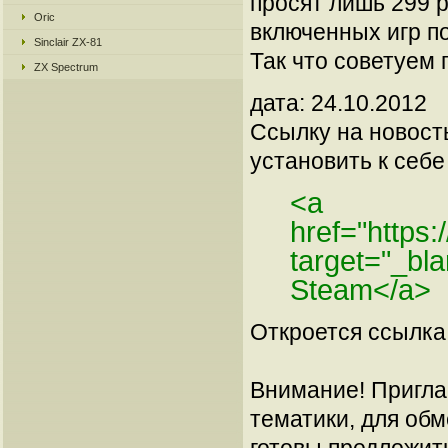
просят лишь 299 р
Oric
включенных игр по
Sinclair ZX-81
Так что советуем 
ZX Spectrum
дата: 24.10.2012
Ссылку на новос
установить к себе 
<a
href="https
target="_bl
Steam</a>
Откроется ссылка 
Внимание! Пригла
тематики, для об