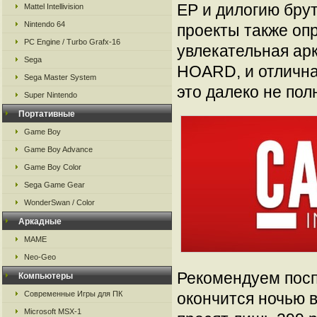
EP и дилогию бру
Mattel Intellivision
Nintendo 64
проекты также опр
PC Engine / Turbo Grafx-16
увлекательная ар
Sega
HOARD, и отлична
Sega Master System
это далеко не пол
Super Nintendo
Портативные
Game Boy
Game Boy Advance
Game Boy Color
Sega Game Gear
WonderSwan / Color
Аркадные
MAME
Neo-Geo
Рекомендуем посп
Компьютеры
Современные Игры для ПК
окончится ночью в
Microsoft MSX-1