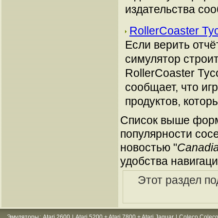
издательства со
RollerCoaster Ty
Если верить отчёт
симулятор строит
RollerCoaster Tyc
сообщает, что иг
продуктов, котор
Список выше форм
популярности сосе
новостью "
Canadia
удобства навигаци
Этот раздел по
Эмуляторы
:
Atari 2600
|
Atari 5200 + Atari 7800 + Atari Jaguar
|
Coleco Coleco