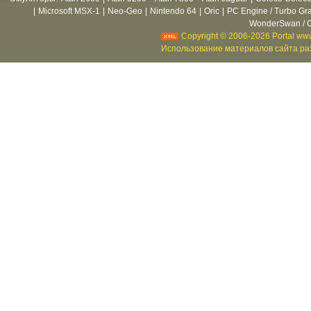
|
Microsoft MSX-1
|
Neo-Geo
|
Nintendo 64
|
Oric
|
PC Engine / Turbo Gr
WonderSwan / C
Copyright © 2006-2026 Portal www
Использование материалов сайта раз