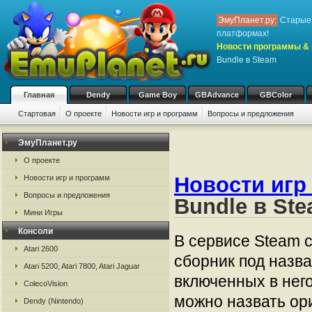
ЭмуПланет.ру:
Старые 
платформах!
Новости программы & 
Bundle в Steam
Главная
Dendy
Game Boy
GBAdvance
GBColor
Стартовая
О проекте
Новости игр и программ
Вопросы и предложения
ЭмуПланет.ру
О проекте
Новости игр
Новости игр и программ
Вопросы и предложения
Bundle в St
Мини Игры
Консоли
В сервисе Steam с
Atari 2600
сборник под назва
Atari 5200, Atari 7800, Atari Jaguar
включенных в нег
ColecoVision
можно назвать ор
Dendy (Nintendo)