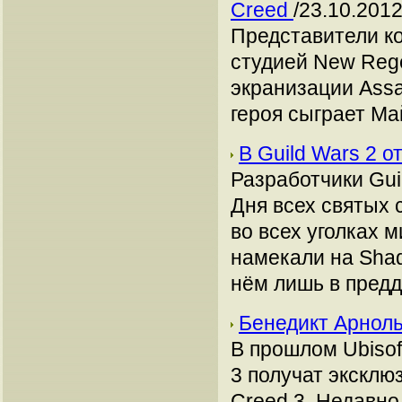
Creed
/23.10.2012
Представители ко
студией New Rege
экранизации Assa
героя сыграет Ма
В Guild Wars 2 
Разработчики Gui
Дня всех святых
во всех уголках 
намекали на Shad
нём лишь в пред
Бенедикт Арноль
В прошлом Ubisoft
3 получат эксклю
Creed 3. Недавно 