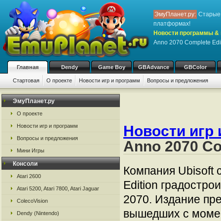
ЭмуПланет.ру:
Старые 
платформах!
Новости программы & 
Anno 2070 Complete Edi
Главная
Dendy
Game Boy
GBAdvance
GBColor
Стартовая
О проекте
Новости игр и программ
Вопросы и предложения
ЭмуПланет.ру
О проекте
Новости игр и программ
Новости игр 
Вопросы и предложения
Anno 2070 Co
Мини Игры
Консоли
Компания Ubisoft
Atari 2600
Edition градостро
Atari 5200, Atari 7800, Atari Jaguar
2070. Издание пр
ColecoVision
вышедших с момен
Dendy (Nintendo)