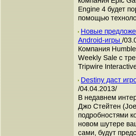
компания Epic Ga
Engine 4 будет п
помощью техноло
Новые предложени
Android-игры
/03.
Компания Humble
Weekly Sale с тр
Tripwire Interactiv
Destiny даст иг
/04.04.2013/
В недавнем интер
Джо Стейтен (Joe
подробностями ко
новом шутере ваш
сами, будут пред