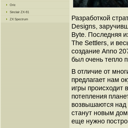
Oric
Sinclair ZX-81
Разработкой стра
ZX Spectrum
Designs, заручив
Byte. Последняя 
The Settlers, и в
создание Anno 20
был очень тепло 
В отличие от мног
предлагает нам о
игры происходит в
потепления плане
возвышаются над 
станут новым дом
еще нужно построи