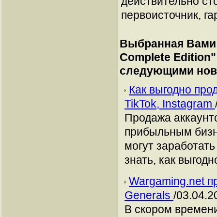
действительно сто
первоисточник, га
Выбранная Вами 
Complete Edition
"
следующими нов
Как выгодно про
TikTok, Instagram
Продажа аккаунто
прибыльным бизн
могут заработать
знать, как выгодн
Wargaming.net пр
Generals
/03.04.2
В скором времен