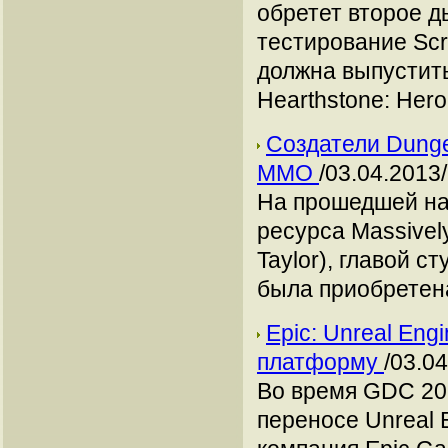
обретет второе д
тестирование Scro
должна выпустит
Hearthstone: Hero
Создатели Dunge
ММО
/03.04.2013/
На прошедшей на
ресурса Massivel
Taylor), главой 
была приобретен
Epic: Unreal Eng
платформу
/03.04
Во время GDC 201
переносе Unreal 