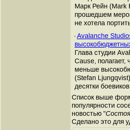
Марк Рейн (Mark R
прошедшем мероп
не хотела портит
Avalanche Studio
высокобюджетн
Глава студии Ava
Cause, полагает,
меньше высокобю
(Stefan Ljungqvis
десятки боевиков
Список выше форм
популярности сосе
новостью "
Состоял
Сделано это для у