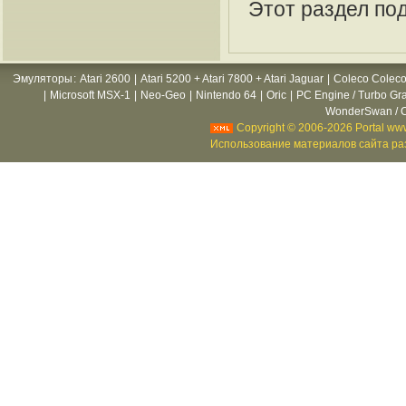
Этот раздел по
Эмуляторы
:
Atari 2600
|
Atari 5200 + Atari 7800 + Atari Jaguar
|
Coleco Coleco
|
Microsoft MSX-1
|
Neo-Geo
|
Nintendo 64
|
Oric
|
PC Engine / Turbo Gr
WonderSwan / C
Copyright © 2006-2026 Portal www
Использование материалов сайта раз