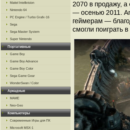
2070 в продажу, а
Mattel Intellivision
Nintendo 64
— осенью 2011. A
PC Engine / Turbo Grafx-16
геймерам — благо
Sega
смогли поиграть 
Sega Master System
Super Nintendo
Портативные
Game Boy
Game Boy Advance
Game Boy Color
Sega Game Gear
WonderSwan / Color
Аркадные
MAME
Neo-Geo
Компьютеры
Современные Игры для ПК
Microsoft MSX-1