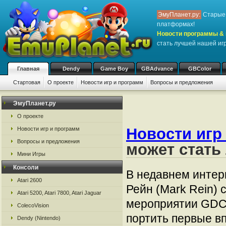
ЭмуПланет.ру:
Старые 
платформах!
Новости программы & 
стать лучшей нашей иг
Главная
Dendy
Game Boy
GBAdvance
GBColor
Стартовая
О проекте
Новости игр и программ
Вопросы и предложения
ЭмуПланет.ру
О проекте
Новости игр
Новости игр и программ
Вопросы и предложения
может стать
Мини Игры
Консоли
В недавнем интер
Atari 2600
Рейн (Mark Rein) 
Atari 5200, Atari 7800, Atari Jaguar
мероприятии GDC 
ColecoVision
портить первые вп
Dendy (Nintendo)