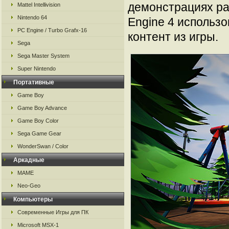
демонстрациях ра
Mattel Intellivision
Nintendo 64
Engine 4 использ
PC Engine / Turbo Grafx-16
контент из игры.
Sega
Sega Master System
Super Nintendo
Портативные
Game Boy
Game Boy Advance
Game Boy Color
Sega Game Gear
WonderSwan / Color
Аркадные
MAME
Neo-Geo
Компьютеры
Современные Игры для ПК
Microsoft MSX-1