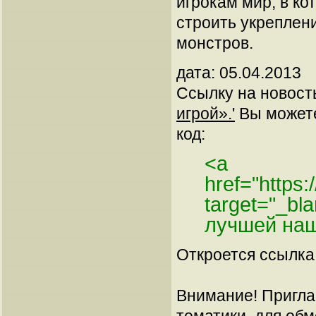
игрокам мир, в ко
строить укреплен
монстров.
дата: 05.04.2013
Ссылку на новос
игрой».'
Вы можете 
код:
<a
href="https
target="_bl
лучшей наш
Откроется ссылка 
Внимание! Пригла