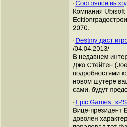
Состоялся выход
Компания Ubisoft
Editionградостро
2070.
Destiny даст иг
/04.04.2013/
В недавнем интер
Джо Стейтен (Joe
подробностями ко
новом шутере ваш
сами, будут пред
Epic Games: «P
Вице-президент E
доволен характер
порадовал тот фа