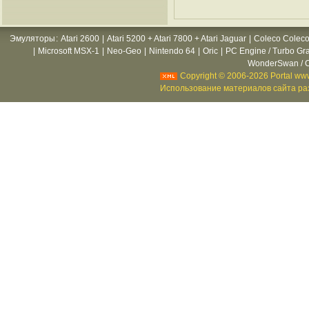
Эмуляторы
:
Atari 2600
|
Atari 5200 + Atari 7800 + Atari Jaguar
|
Coleco Coleco
|
Microsoft MSX-1
|
Neo-Geo
|
Nintendo 64
|
Oric
|
PC Engine / Turbo Gr
WonderSwan / C
Copyright © 2006-2026 Portal www
Использование материалов сайта раз