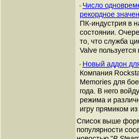
Число одноврем
рекордное значен
ПК-индустрия в н
состоянии. Очере
то, что служба ц
Valve пользуется
Новый аддон для
Компания Rocksta
Memories для бое
года. В него вой
режима и различ
игру прямиком из
Список выше форм
популярности сосе
новостью "
В Steam