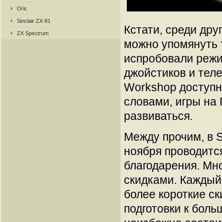
Oric
Sinclair ZX-81
Кстати, среди дру
ZX Spectrum
можно упомянуть т
испробовали режи
джойстиков и теле
Workshop доступн
словами, игры на 
развиваться.
Между прочим, в S
ноября проводитс
благодарения. Мн
скидками. Каждый
более короткие ск
подготовки к бол