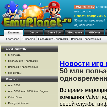
ЭмуПланет.ру:
Старые 
платформах!
Новости программы & 
50 млн пользователей 
одновременно
Главная
Dendy
Game Boy
GBAdvance
GBColor
Стартовая
О проекте
Новости игр и программ
Вопросы и предложения
ЭмуПланет.ру
О проекте
Новости игр 
Новости игр и программ
Вопросы и предложения
50 млн польз
Мини Игры
одновремен
Консоли
Atari 2600
Во время меропри
Atari 5200, Atari 7800, Atari Jaguar
компания Valve п
ColecoVision
своей службы циф
Dendy (Nintendo)