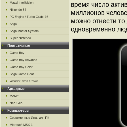
Mattel Intellivision
время число акти
Nintendo 64
миллионов челове
PC Engine / Turbo Grafx-16
можно отнести то
Sega
одновременно лю
Sega Master System
Super Nintendo
Портативные
Game Boy
Game Boy Advance
Game Boy Color
Sega Game Gear
WonderSwan / Color
Аркадные
MAME
Neo-Geo
Компьютеры
Современные Игры для ПК
Microsoft MSX-1