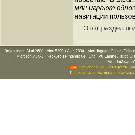
млн играют одно
навигации пользов
Этот раздел по
Эмуляторы
:
Atari 2600
|
Atari 5200 + Atari 7800 + Atari Jaguar
|
Coleco Coleco
|
Microsoft MSX-1
|
Neo-Geo
|
Nintendo 64
|
Oric
|
PC Engine / Turbo Gr
WonderSwan / C
Copyright © 2006-2026 Portal www
Использование материалов сайта раз