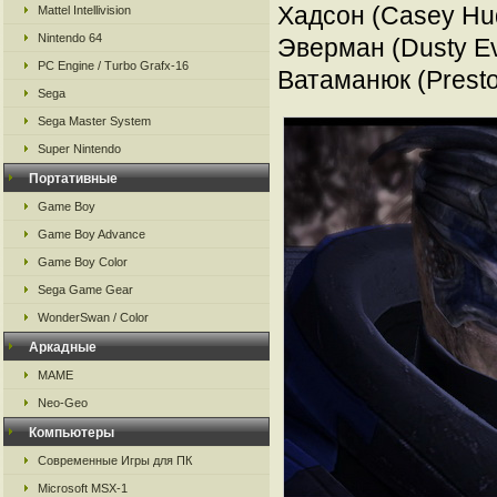
Хадсон (Casey Hud
Mattel Intellivision
Nintendo 64
Эверман (Dusty E
PC Engine / Turbo Grafx-16
Ватаманюк (Prest
Sega
Sega Master System
Super Nintendo
Портативные
Game Boy
Game Boy Advance
Game Boy Color
Sega Game Gear
WonderSwan / Color
Аркадные
MAME
Neo-Geo
Компьютеры
Современные Игры для ПК
Microsoft MSX-1