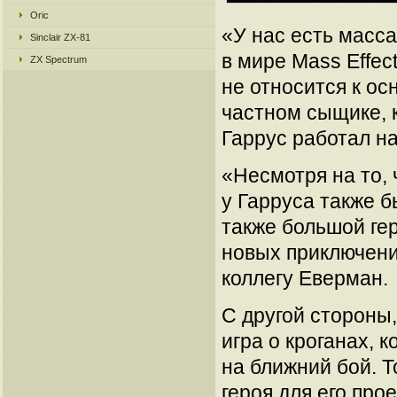
Oric
«У нас есть масса
Sinclair ZX-81
в мире Mass Effec
ZX Spectrum
не относится к ос
частном сыщике, к
Гаррус работал на
«Несмотря на то,
у Гарруса также 
также большой гер
новых приключени
коллегу Еверман.
С другой стороны
игра о кроганах, 
на ближний бой. Т
героя для его прое