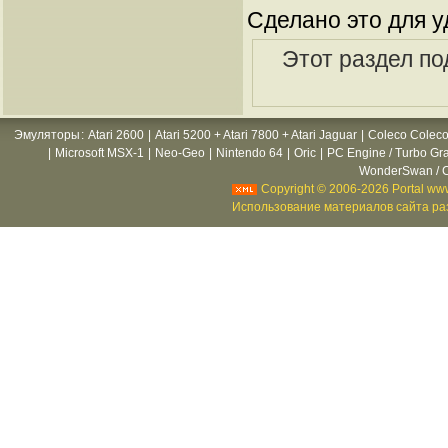
Сделано это для у
Этот раздел по
Эмуляторы
:
Atari 2600
|
Atari 5200 + Atari 7800 + Atari Jaguar
|
Coleco Coleco
|
Microsoft MSX-1
|
Neo-Geo
|
Nintendo 64
|
Oric
|
PC Engine / Turbo Gr
WonderSwan / C
Copyright © 2006-2026 Portal www
Использование материалов сайта раз