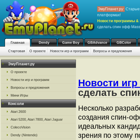
ЭмуПланет.ру:
Старые 
платформах!
Новости программы & 
сделать спин офф Mass 
Главная
Dendy
Game Boy
GBAdvance
GBColor
Стартовая
О проекте
Новости игр и программ
Вопросы и предложения
ЭмуПланет.ру
О проекте
Новости игр
Новости игр и программ
Вопросы и предложения
сделать спи
Мини Игры
Консоли
Несколько разраб
Atari 2600
создания спин-оф
Atari 5200, Atari 7800, Atari Jaguar
идеальных кандид
ColecoVision
зрения по этому 
Dendy (Nintendo)