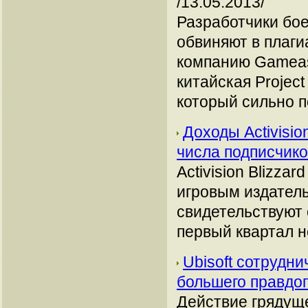
/13.05.2013/
Разработчики бое
обвиняют в плаги
компанию Gamease
китайская Projec
который сильно п
Доходы Activisio
числа подписчик
Activision Blizz
игровым издатель
свидетельствуют
первый квартал н
Ubisoft сотрудн
большего правдо
Действие грядуще