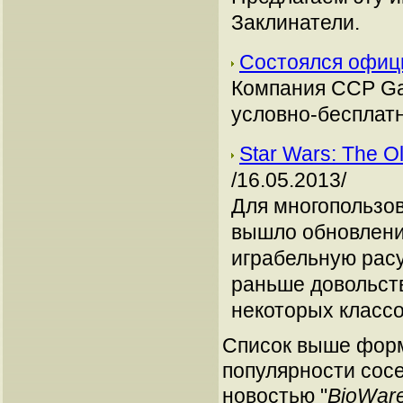
Заклинатели.
Состоялся офиц
Компания CCP G
условно-бесплат
Star Wars: The O
/16.05.2013/
Для многопользов
вышло обновление
играбельную рас
раньше довольст
некоторых классо
Список выше форм
популярности сосе
новостью "
BioWar