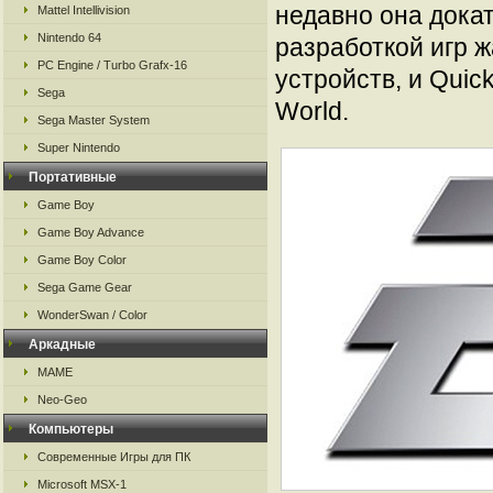
недавно она дока
Mattel Intellivision
Nintendo 64
разработкой игр ж
PC Engine / Turbo Grafx-16
устройств, и Quic
Sega
World.
Sega Master System
Super Nintendo
Портативные
Game Boy
Game Boy Advance
Game Boy Color
Sega Game Gear
WonderSwan / Color
Аркадные
MAME
Neo-Geo
Компьютеры
Современные Игры для ПК
Microsoft MSX-1