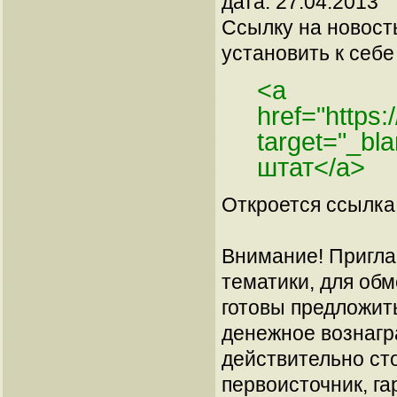
дата: 27.04.2013
Ссылку на новос
установить к себе 
<a
href="https
target="_b
штат</a>
Откроется ссылка 
Внимание! Пригла
тематики, для об
готовы предложит
денежное вознагр
действительно сто
первоисточник, га