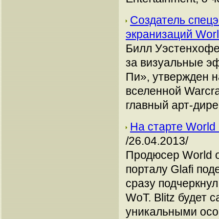
Создатель спецэ
экранизаций Worl
Билл Уэстенхофер
за визуальные э
Пи», утвержден 
вселенной Warcra
главный арт-дире
На старте World 
/26.04.2013/
Продюсер World o
порталу Glafi по
сразу подчеркнул,
WoT. Blitz будет
уникальными осо