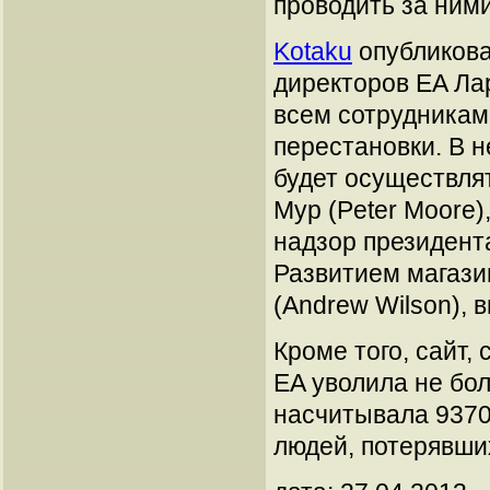
проводить за ними
Kotaku
опубликова
директоров EA Лар
всем сотрудникам
перестановки. В 
будет осуществля
Мур (Peter Moore)
надзор президента
Развитием магази
(Andrew Wilson), 
Кроме того, сайт,
EA уволила не бо
насчитывала 9370 
людей, потерявши