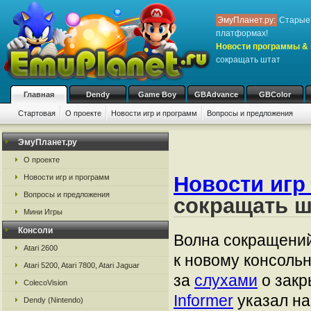
ЭмуПланет.ру:
Старые 
платформах!
Новости программы & 
сокращать штат
Главная
Dendy
Game Boy
GBAdvance
GBColor
Стартовая
О проекте
Новости игр и программ
Вопросы и предложения
ЭмуПланет.ру
О проекте
Новости игр
Новости игр и программ
Вопросы и предложения
сокращать ш
Мини Игры
Консоли
Волна сокращений
Atari 2600
к новому консольн
Atari 5200, Atari 7800, Atari Jaguar
за
слухами
о закр
ColecoVision
Informer
указал на
Dendy (Nintendo)