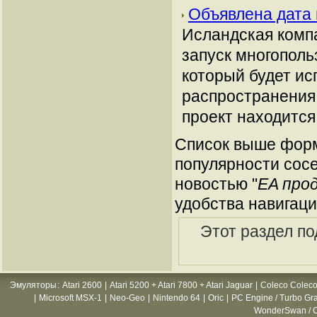
Объявлена дата 
Исландская комп
запуск многополь
который будет ис
распространения,
проект находится
Список выше форм
популярности сосе
новостью "
EA про
удобства навигаци
Этот раздел по
Эмуляторы
:
Atari 2600
|
Atari 5200 + Atari 7800 + Atari Jaguar
|
Coleco Coleco
|
Microsoft MSX-1
|
Neo-Geo
|
Nintendo 64
|
Oric
|
PC Engine / Turbo Gr
WonderSwan / C