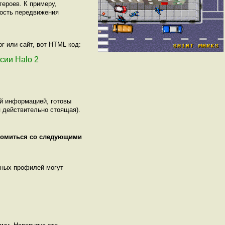
ероев. К примеру,
орость передвижения
г или сайт, вот HTML код:
рсии Halo 2
ой информацией, готовы
 действительно стоящая).
акомиться со следующими
нных профилей могут