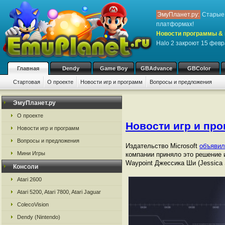
ЭмуПланет.ру:
Старые 
платформах!
Новости программы & 
Halo 2 закроют 15 фев
Главная
Dendy
Game Boy
GBAdvance
GBColor
Стартовая
О проекте
Новости игр и программ
Вопросы и предложения
ЭмуПланет.ру
О проекте
Новости игр и пр
Новости игр и программ
Вопросы и предложения
Издательство Microsoft
объявил
Мини Игры
компании приняло это решение 
Waypoint Джессика Ши (Jessica 
Консоли
Atari 2600
Atari 5200, Atari 7800, Atari Jaguar
ColecoVision
Dendy (Nintendo)