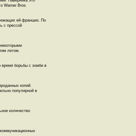
ями. Наверняка это
о Warner Bros.
длежащих ей франшиз. По
ь с прессой
 некоторыми
этим летом.
о время борьбы с зомби в
проданных копий.
тельно популярной в
ьное количество
р коммуникационных