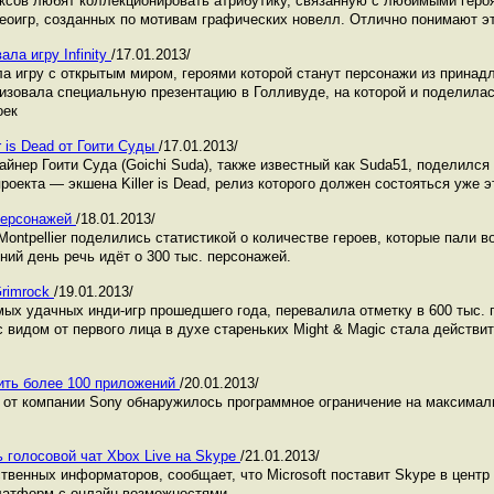
иксов любят коллекционировать атрибутику, связанную с любимыми геро
деоигр, созданных по мотивам графических новелл. Отлично понимают эт
ла игру Infinity
/17.01.2013/
а игру с открытым миром, героями которой станут персонажи из прина
изовала специальную презентацию в Голливуде, на которой и поделилас
оек
r is Dead от Гоити Суды
/17.01.2013/
йнер Гоити Суда (Goichi Suda), также известный как Suda51, поделился
роекта — экшена Killer is Dead, релиз которого должен состояться уже 
 персонажей
/18.01.2013/
Montpellier поделились статистикой о количестве героев, которые пали в
ний день речь идёт о 300 тыс. персонажей.
Grimrock
/19.01.2013/
амых удачных инди-игр прошедшего года, перевалила отметку в 600 тыс. 
видом от первого лица в духе стареньких Might & Magic стала действи
вить более 100 приложений
/20.01.2013/
a от компании Sony обнаружилось программное ограничение на максимал
ь голосовой чат Xbox Live на Skype
/21.01.2013/
твенных информаторов, сообщает, что Microsoft поставит Skype в цент
латформ с онлайн-возможностями.