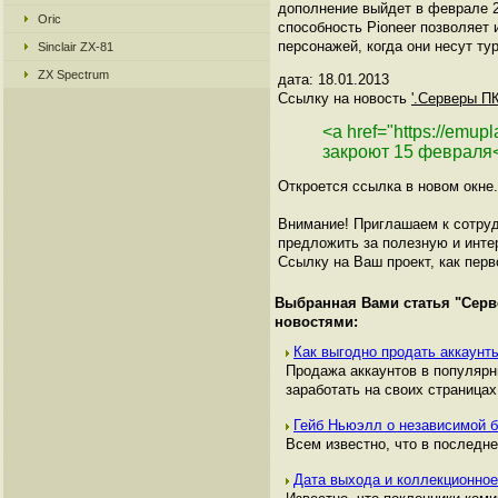
дополнение выйдет в феврале 2
Oric
способность Pioneer позволяет 
персонажей, когда они несут т
Sinclair ZX-81
ZX Spectrum
дата: 18.01.2013
Ссылку на новость
'.Серверы ПК
<a href="https://emu
закроют 15 февраля
Откроется ссылка в новом окне.
Внимание! Приглашаем к сотруд
предложить за полезную и инте
Ссылку на Ваш проект, как перв
Выбранная Вами статья "
Серв
новостями:
Как выгодно продать аккаунты
Продажа аккаунтов в популяр
заработать на своих страницах,
Гейб Ньюэлл о независимой б
Всем известно, что в последн
Дата выхода и коллекционное