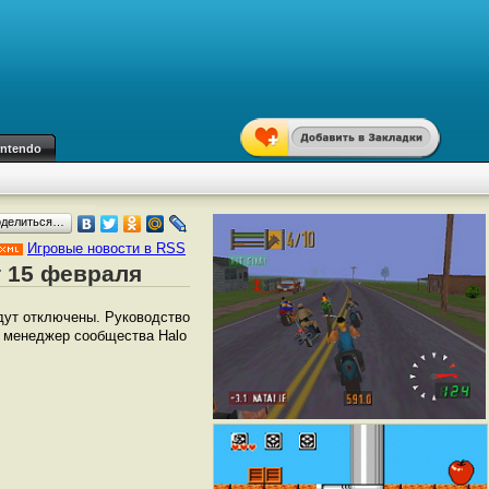
intendo
оделиться…
Игровые новости в RSS
т 15 февраля
удут отключены. Руководство
т менеджер сообщества Halo