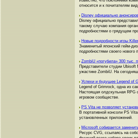
Известно, что поклонники ком
относится и к почитателям ви
Disney официально анонсирова
Disney официально представил
такому случаю компания орган
подробностями о грядущем пр
Новые подробности игры Kille
Знаменитый японский гейм-диза
подробностями своего нового п
ZombiU «погубила» 300 тыс.
Представители студии Ubisoft 
ужастике ZombiU. На сегодняш
Успехи и будущее Legend of 
Legend of Grimrock, одна из с
Настоящая олдскульная RPG с 
игровом сообществе.
PS Vita не позволяет устано
В портативной консоли PS Vit
установленных приложений.
Microsoft собирается заменит
Ресурс CVG, ссылаясь на собс
функций всего набора своих п