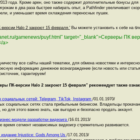
013 года. Кроме арен, оно также содержит дополнительные бонусы для г
игрокам в два раза быстрее набирать опыт, а Pathfinder увеличивает ск
урели, и уменьшает время охлаждения переносных пушек.
-версии Halo 2 закроют 15 февраля.'
Вы можете установить к себе на бло
planet.ru/gamenews/puyf.html" target="_blank">Серверы ПК ве
</a>
ничеству все сайты нашей тематики, для обмена новостями и интересн
ресную информацию денежное вознаграждение (если новость или статья
оисточник, гарантируем!
еры ПК-версии Halo 2 закроют 15 февраля
" рекомендует также озн
 социальных сетей: Telegram, TikTok, Instagram
/01.01.1970/
ных социальных сетях стала прибыльным бизнесом. Владельцы прокача
 но для этого важно знать, как выгодно и безопасно продать аккаунт.
изнес-модели разработки видеоигр
/16.01.2013/
ее время сегмент независимых видеоигр стремительно развивается.
 издание Injustice: Gods Among Us
/17.01.2013/