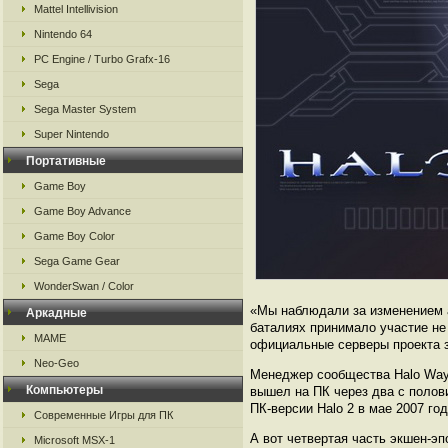
Mattel Intellivision
Nintendo 64
PC Engine / Turbo Grafx-16
Sega
Sega Master System
Super Nintendo
Портативные
Game Boy
Game Boy Advance
Game Boy Color
Sega Game Gear
WonderSwan / Color
«Мы наблюдали за изменением а
Аркадные
баталиях принимало участие не 
MAME
официальные серверы проекта з
Neo-Geo
Менеджер сообщества Halo Waypo
Компьютеры
вышел на ПК через два с полов
ПК-версии Halo 2 в мае 2007 год
Современные Игры для ПК
А вот четвертая часть экшен-эп
Microsoft MSX-1