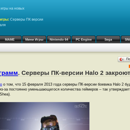
игры на новых
игры:
Серверы ПК версии
раля
MAME
Мини Игры
Nintendo 64
PC Engine
Sega
SN
П
ограмм
. Серверы ПК-версии Halo 2 закрою
о
о том, что 15 февраля 2013 года серверы ПК-версии боевика Halo 2 б
из-за постоянно уменьшающегося количества геймеров – так утверждае
Shea).