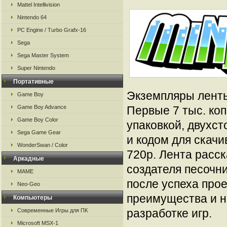
Mattel Intellivision
Nintendo 64
PC Engine / Turbo Grafx-16
Sega
Sega Master System
Super Nintendo
Портативные
Экземпляры лент
Game Boy
Game Boy Advance
Первые 7 тыс. ко
Game Boy Color
упаковкой, двухс
Sega Game Gear
и кодом для скач
WonderSwan / Color
720р. Лента расск
Аркадные
создателя песочн
MAME
после успеха прое
Neo-Geo
преимущества и н
Компьютеры
разработке игр.
Современные Игры для ПК
Microsoft MSX-1