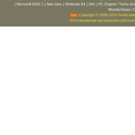
|
Microsoft MSX-1
|
Neo-Geo
|
Nintendo 64
|
Oric
|
PC Engine / Turbo Gr
WonderSwan / C
Copyright © 2006-2026 Portal www
Использование материалов сайта раз