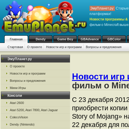
ЭмуПланет.ру:
Старые 
платформах!
Новости программы & 
фильм о Minecraft выш
Главная
Dendy
Game Boy
GBAdvance
GBColor
Стартовая
О проекте
Новости игр и программ
Вопросы и предложения
ЭмуПланет.ру
О проекте
Новости игр 
Новости игр и программ
Вопросы и предложения
фильм о Min
Мини Игры
Консоли
C 23 декабря 201
Atari 2600
приобрести копии
Atari 5200, Atari 7800, Atari Jaguar
Story of Mojang»
ColecoVision
22 декабря для по
Dendy (Nintendo)