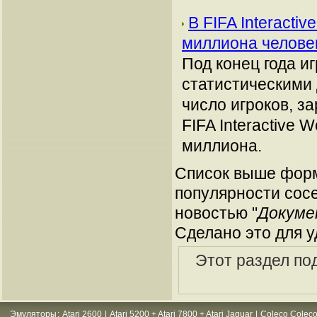
В FIFA Interacti
миллиона челов
Под конец года и
статистическими д
число игроков, з
FIFA Interactive 
миллиона.
Список выше форм
популярности сосе
новостью "
Докуме
Сделано это для у
Этот раздел по
Эмуляторы
:
Atari 2600
|
Atari 5200 + Atari 7800 + Atari Jaguar
|
Coleco Coleco