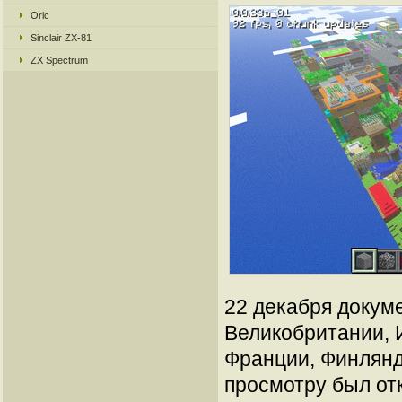
Oric
Sinclair ZX-81
ZX Spectrum
22 декабря докум
Великобритании, И
Франции, Финлянд
просмотру был от