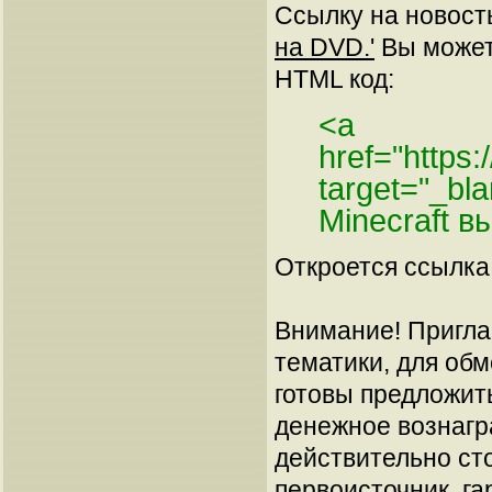
Ссылку на новос
на DVD.'
Вы можете
HTML код:
<a
href="https
target="_b
Minecraft 
Откроется ссылка 
Внимание! Пригла
тематики, для об
готовы предложит
денежное вознагр
действительно сто
первоисточник, га