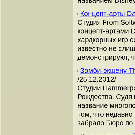
названием Disney I
Концепт-арты Da
Студия From Sof
концепт-артами D
хардкорных игр с
известно не слиш
демонстрируют, ч
Зомби-экшену Th
/25.12.2012/
Студии Hammerpoin
Рождества. Судя 
название многопо
том, что недавно
забрало Бюро по