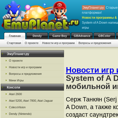
ЭмуПланет.ру:
Старые 
платформах!
Новости программы & 
System of A Down напи
игры
Главная
Dendy
Game Boy
GBAdvance
GBColor
Стартовая
О проекте
Новости игр и программ
Вопросы и предложения
ЭмуПланет.ру
О проекте
Новости игр 
Новости игр и программ
Вопросы и предложения
System of A
Мини Игры
мобильной и
Консоли
Atari 2600
Серж Танкян (Serj
Atari 5200, Atari 7800, Atari Jaguar
A Down, а также к
ColecoVision
создаст саундтре
Dendy (Nintendo)