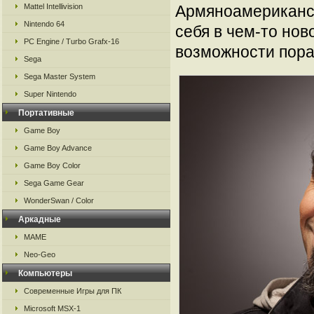
Mattel Intellivision
Армяноамериканск
Nintendo 64
себя в чем-то но
PC Engine / Turbo Grafx-16
возможности пораб
Sega
Sega Master System
Super Nintendo
Портативные
Game Boy
Game Boy Advance
Game Boy Color
Sega Game Gear
WonderSwan / Color
Аркадные
MAME
Neo-Geo
Компьютеры
Современные Игры для ПК
Microsoft MSX-1