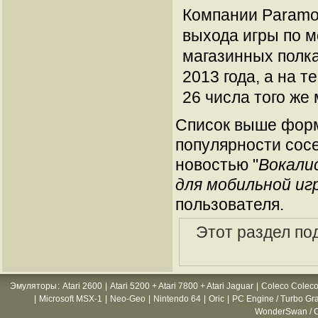
Компании Paramo
выхода игры по м
магазинных полк
2013 года, а на 
26 числа того же
Список выше форм
популярности сосе
новостью "
Вокали
для мобильной иг
пользователя.
Этот раздел по
Эмуляторы
:
Atari 2600
|
Atari 5200 + Atari 7800 + Atari Jaguar
|
Coleco Coleco
|
Microsoft MSX-1
|
Neo-Geo
|
Nintendo 64
|
Oric
|
PC Engine / Turbo Gr
WonderSwan / C