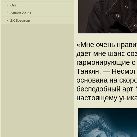
Oric
Sinclair ZX-81
ZX Spectrum
«Мне очень нравит
дает мне шанс со
гармонирующие с 
Танкян. — Несмотр
основана на скор
бесподобный арт M
настоящему уника