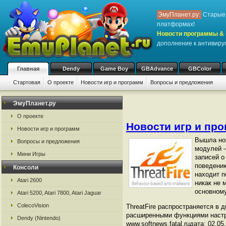
ЭмуПланет.ру:
Старые 
платформах!
Новости программы & 
дополнение к антивиру
Главная
Dendy
Game Boy
GBAdvance
GBColor
Стартовая
О проекте
Новости игр и программ
Вопросы и предложения
ЭмуПланет.ру
О проекте
Новости игр и пр
Новости игр и программ
Вышла нов
Вопросы и предложения
модулей –
Мини Игры
записей о
поведению
Консоли
находит п
Atari 2600
никак не 
основному
Atari 5200, Atari 7800, Atari Jaguar
ColecoVision
ThreatFire распространяется в 
расширенными функциями настр
Dendy (Nintendo)
www.softnews.fatal.ruдата: 02.05