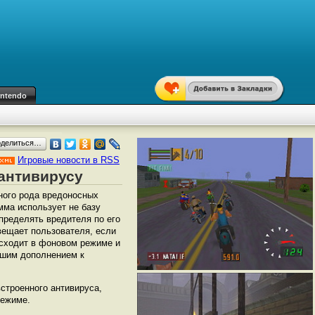
intendo
оделиться…
Игровые новости в RSS
к антивирусу
ного рода вредоносных
амма использует не базу
пределять вредителя по его
вещает пользователя, если
исходит в фоновом режиме и
ошим дополнением к
встроенного антивируса,
режиме.