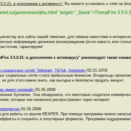
3.5.0.21: в дополнение к антивирусу.'
Вы можете установить к себе на блог
lanet.ru/gamenews/qfsu.html" target="_blank">ThreatFire 3 5 0
ничеству все сайты нашей тематики, для обмена новостями и интересн
ресную информацию денежное вознаграждение (если новость или статья
оисточник, гарантируем!
tFire 3.5.0.21: в дополнение к антивирусу
" рекомендует также озна
 социальных сетей: Telegram, TikTok, Instagram
/01.01.1970/
ных социальных сетях стала прибыльным бизнесом. Владельцы прокача
 но для этого важно знать, как выгодно и безопасно продать аккаунт.
рь имеют копирайт
/01.05.2008/
мпания Symantec. Она обнаружила, что некоторые создатели коммерче
ения, которые они незаконно распространяют через интернет.
иоредактор
/01.05.2008/
а для работы со звуком REAPER. При помощи программы можно записы
 эффекты и сохранять в популярных форматах. Программа поддерживае