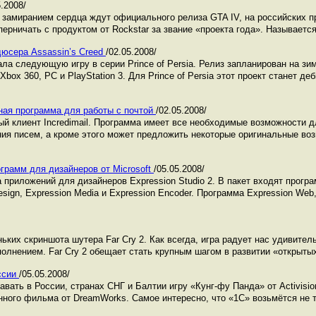
5.2008/
 с замиранием сердца ждут официального релиза GTA IV, на российских 
перничать с продуктом от Rockstar за звание «проекта года». Называется
одюсера Assassin’s Creed
/02.05.2008/
ла следующую игру в серии Prince of Persia. Релиз запланирован на зим
ox 360, PC и PlayStation 3. Для Prince of Persia этот проект станет д
атная программа для работы с почтой
/02.05.2008/
й клиент Incredimail. Программа имеет все необходимые возможности д
ния писем, а кроме этого может предложить некоторые оригинальные воз
рограмм для дизайнеров от Microsoft
/05.05.2008/
 приложений для дизайнеров Expression Studio 2. В пакет входят прогр
esign, Expression Media и Expression Encoder. Программа Expression Web
ньких скриншота шутера Far Cry 2. Как всегда, игра радует нас удивите
лнением. Far Cry 2 обещает стать крупным шагом в развитии «открытых»
ссии
/05.05.2008/
вать в России, странах СНГ и Балтии игру «Кунг-фу Панда» от Activisio
ного фильма от DreamWorks. Самое интересно, что «1С» возьмётся не 