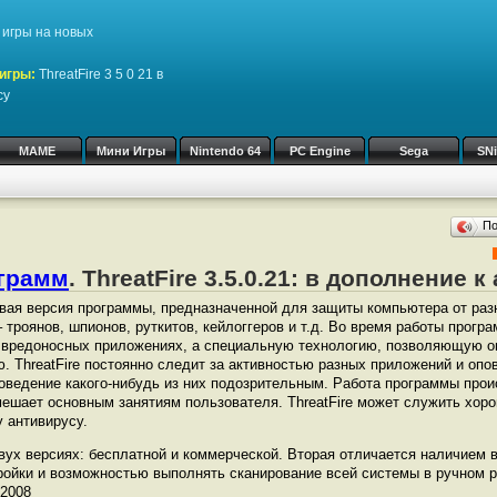
игры на новых
игры:
ThreatFire 3 5 0 21 в
су
MAME
Мини Игры
Nintendo 64
PC Engine
Sega
SN
П
ограмм
. ThreatFire 3.5.0.21: в дополнение 
ая версия программы, предназначенной для защиты компьютера от раз
 троянов, шпионов, руткитов, кейлоггеров и т.д. Во время работы прогр
 вредоносных приложениях, а специальную технологию, позволяющую о
. ThreatFire постоянно следит за активностью разных приложений и опо
оведение какого-нибудь из них подозрительным. Работа программы про
мешает основным занятиям пользователя. ThreatFire может служить хор
 антивирусу.
двух версиях: бесплатной и коммерческой. Вторая отличается наличием 
ойки и возможностью выполнять сканирование всей системы в ручном 
.2008