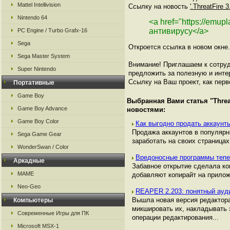
Mattel Intellivision
Ссылку на новость
'.ThreatFire 
Nintendo 64
<a href="https://emup
антивирусу</a>
PC Engine / Turbo Grafx-16
Sega
Откроется ссылка в новом окне.
Sega Master System
Внимание! Приглашаем к сотруд
Super Nintendo
предложить за полезную и инте
Ссылку на Ваш проект, как перв
Портативные
Game Boy
Выбранная Вами статья "
Threa
Game Boy Advance
новостями:
Game Boy Color
Как выгодно продать аккаунты
Продажа аккаунтов в популяр
Sega Game Gear
заработать на своих страницах,
WonderSwan / Color
Вредоносные программы тепе
Аркадные
Забавное открытие сделала ко
MAME
добавляют копирайт на прилож
Neo-Geo
REAPER 2.203: понятный ауд
Вышла новая версия редактор
Компьютеры
микшировать их, накладывать
Современные Игры для ПК
операции редактирования...
Microsoft MSX-1