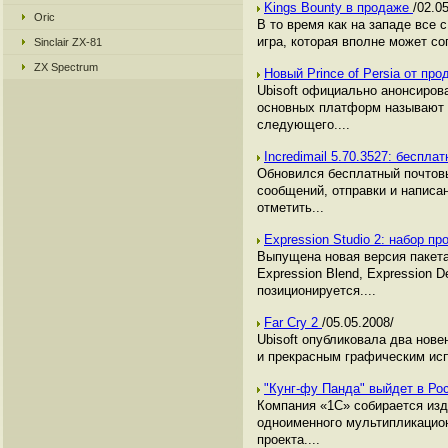
Kings Bounty в продаже
/02.0
Oric
В то время как на западе все
игра, которая вполне может со
Sinclair ZX-81
ZX Spectrum
Новый Prince of Persia от пр
Ubisoft официально анонсирова
основных платформ называют Xb
следующего....
Incredimail 5.70.3527: беспл
Обновился бесплатный почтовы
сообщений, отправки и написа
отметить...
Expression Studio 2: набор п
Выпущена новая версия пакета
Expression Blend, Expression D
позиционируется....
Far Cry 2
/05.05.2008/
Ubisoft опубликовала два нове
и прекрасным графическим испо
"Кунг-фу Панда" выйдет в Ро
Компания «1С» собирается изда
одноименного мультипликацион
проекта....