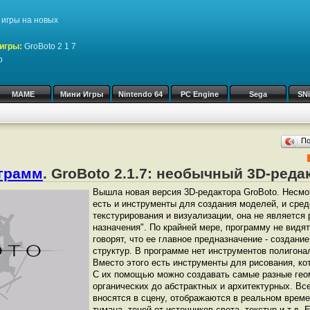
игры на новых
игры:
GroBoto 2 1 7
р
MAME
Мини Игры
Nintendo 64
PC Engine
Sega
SN
П
ограмм
. GroBoto 2.1.7: необычный 3D-реда
Вышла новая версия 3D-редактора GroBoto. Несмот
есть и инструменты для создания моделей, и сред
текстурирования и визуализации, она не является
назначения". По крайней мере, программу не видят
говорят, что ее главное предназначение - создан
структур. В программе нет инструментов полигона
Вместо этого есть инструменты для рисования, ко
С их помощью можно создавать самые разные гео
органических до абстрактных и архитектурных. Вс
вносятся в сцену, отображаются в реальном врем
тумана, теней от источников света, текстур и т.д.