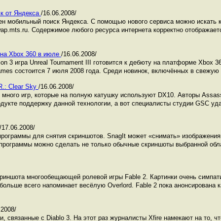
к от Яндекса
/16.06.2008/
н мобильный поиск Яндекса. С помощью нового сервиса можно искать ка
ap.mts.ru. Содержимое любого ресурса интернета корректно отображаетс
т на Xbox 360 в июле
/16.06.2008/
ion 3 игра Unreal Tournament III готовится к дебюту на платформе Xbox 
ames состоится 7 июля 2008 года. Среди новинок, включённых в свежую 
.: Clear Sky
/16.06.2008/
 много игр, которые на полную катушку используют DX10. Авторы Assassi
одукте поддержку данной технологии, а вот специалисты студии GSC уд
/17.06.2008/
рограммы для снятия скриншотов. SnagIt может «снимать» изображения,
программы можно сделать не только обычные скриншоты выбранной обла
криншота многообещающей ролевой игры Fable 2. Картинки очень симпат
больше всего напоминает весёлую Overlord. Fable 2 пока анонсирована 
.2008/
, связанные с Diablo 3. На этот раз журналисты Xfire намекают на то, чт