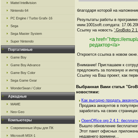
Mattel Intellivision
благодаря которой на наложение
Nintendo 64
PC Engine / Turbo Grafx-16
Результаты работы в программе 
www.1001soft.comдата: 17.06.20
Sega
Ссылку на новость
'.GroBoto 2.
Sega Master System
<a href="https://emup
Super Nintendo
редактор</a>
Портативные
Откроется ссылка в новом окне.
Game Boy
Внимание! Приглашаем к сотруд
Game Boy Advance
предложить за полезную и инте
Game Boy Color
Ссылку на Ваш проект, как перв
Sega Game Gear
Выбранная Вами статья "
GroB
WonderSwan / Color
новостями:
Аркадные
Как выгодно продать аккаунты
MAME
Продажа аккаунтов в популяр
заработать на своих страницах,
Neo-Geo
Компьютеры
OpenOffice.org 2.4.1: беспла
Вышло обновление бесплатного 
Современные Игры для ПК
Этот пакет офисных приложени
Microsoft MSX-1
недавнего времени...