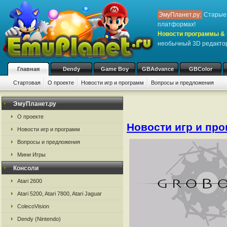
ЭмуПланет.ру:
Старые 
платформах!
Новости программы & 
необычный 3D редакто
Главная
Dendy
Game Boy
GBAdvance
GBColor
Стартовая
О проекте
Новости игр и программ
Вопросы и предложения
ЭмуПланет.ру
О проекте
Новости игр и пр
Новости игр и программ
Вопросы и предложения
Мини Игры
Консоли
Atari 2600
Atari 5200, Atari 7800, Atari Jaguar
ColecoVision
Dendy (Nintendo)