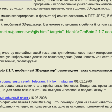
программы - использование уникальной технологии
 текстур уходит гораздо меньше времени, чем в других 3D-редакторах.
можно экспортировать в формат obj или же сохранять в TIFF, JPEG, BM
08
1.7: необычный 3D-редактор.'
Вы можете установить к себе на блог или са
lanet.ru/gamenews/qjis.html" target="_blank">GroBoto 2 1 7 
ничеству все сайты нашей тематики, для обмена новостями и интересн
ресную информацию денежное вознаграждение (если новость или статья
оисточник, гарантируем!
oto 2.1.7: необычный 3D-редактор
" рекомендует также ознакомитьс
 социальных сетей: Telegram, TikTok, Instagram
/01.01.1970/
ных социальных сетях стала прибыльным бизнесом. Владельцы прокача
 но для этого важно знать, как выгодно и безопасно продать аккаунт.
тный офисный пакет
/16.06.2008/
офисного пакета OpenOffice.org. Это, пожалуй, один из самых известны
й давно и успешно используется как одно из основных приложений на Li