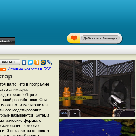
intendo
оделиться…
Игровые новости в RSS
ктор
ря на то, что в программе
ства анимации,
 редактором "общего
 такой разработчики. Они
ие сложных, изменяющихся
льного моделирования.
торые называются "ботами".
метрические формы: от
е изменения, которые
ени. Это касается эффекта
 Еще одна особенность