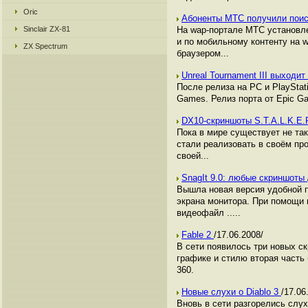
Oric
Абоненты МТС получили поис
Sinclair ZX-81
На wap-портале МТС установле
и по мобильному контенту на w
ZX Spectrum
браузером...
Unreal Tournament III выходи
После релиза на РС и PlayStat
Games. Релиз порта от Epic G
DX10-скриншоты S.T.A.L.K.E.R
Пока в мире существует не так
стали реализовать в своём пр
своей...
SnagIt 9.0: любые скриншоты
Вышла новая версия удобной п
экрана монитора. При помощи 
видеофайл .....
Fable 2
/17.06.2008/
В сети появилось три новых с
графике и стилю вторая часть 
360.
Новые слухи о Diablo 3
/17.06
Вновь в сети разгорелись слухи