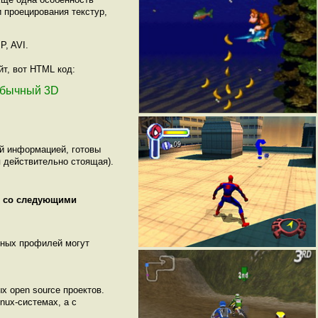
 проецирования текстур,
P, AVI.
йт, вот HTML код:
необычный 3D
ой информацией, готовы
 действительно стоящая).
я со следующими
нных профилей могут
х open source проектов.
nux-системах, а с