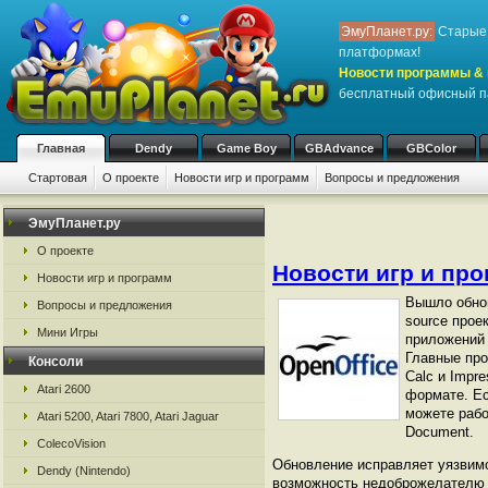
ЭмуПланет.ру:
Старые 
платформах!
Новости программы & 
бесплатный офисный п
Главная
Dendy
Game Boy
GBAdvance
GBColor
Стартовая
О проекте
Новости игр и программ
Вопросы и предложения
ЭмуПланет.ру
О проекте
Новости игр и пр
Новости игр и программ
Вышло обнов
Вопросы и предложения
source прое
Мини Игры
приложений 
Главные про
Консоли
Calc и Impr
Atari 2600
формате. Ес
можете рабо
Atari 5200, Atari 7800, Atari Jaguar
Document.
ColecoVision
Обновление исправляет уязвимо
Dendy (Nintendo)
возможность недоброжелателю 