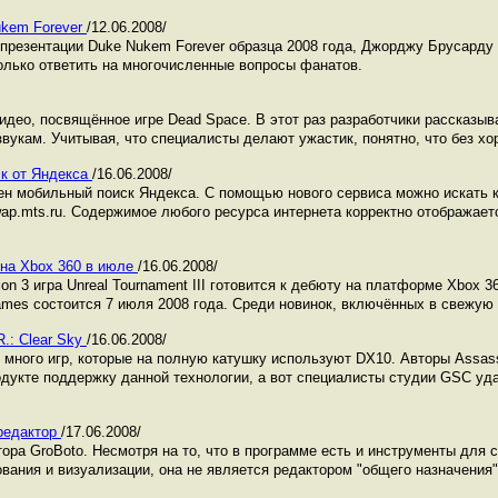
ukem Forever
/12.06.2008/
презентации Duke Nukem Forever образца 2008 года, Джорджу Брусарду (
только ответить на многочисленные вопросы фанатов.
идео, посвящённое игре Dead Space. В этот раз разработчики рассказыва
звукам. Учитывая, что специалисты делают ужастик, понятно, что без хо
к от Яндекса
/16.06.2008/
н мобильный поиск Яндекса. С помощью нового сервиса можно искать ка
ap.mts.ru. Содержимое любого ресурса интернета корректно отображаетс
т на Xbox 360 в июле
/16.06.2008/
ion 3 игра Unreal Tournament III готовится к дебюту на платформе Xbox 
ames состоится 7 июля 2008 года. Среди новинок, включённых в свежую 
.: Clear Sky
/16.06.2008/
 много игр, которые на полную катушку используют DX10. Авторы Assassi
одукте поддержку данной технологии, а вот специалисты студии GSC уд
-редактор
/17.06.2008/
ора GroBoto. Несмотря на то, что в программе есть и инструменты для 
вания и визуализации, она не является редактором "общего назначения"