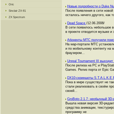
Oric
Новые подробности о Duke N
После появления в сети новой 
Sinclair ZX-81
осталось ничего другого, как 
ZX Spectrum
Dead Space
/12.06.2008/
В сети появилось небольшое в
в проекте отводится музыке и 
Абоненты МТС получили поис
На wap-портале МТС установле
и по мобильному контенту на w
браузером...
Unreal Tournament III выходи
После релиза на РС и PlayStat
Games. Релиз порта от Epic G
DX10-скриншоты S.T.A.L.K.E.R
Пока в мире существует не так
стали реализовать в своём пр
своей...
GroBoto 2.1.7: необычный 3D
Вышла новая версия 3D-редакт
средства анимации, текстуриро
программу не