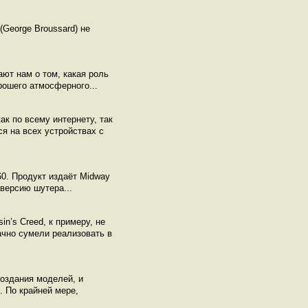
George Broussard) не
ют нам о том, какая роль
рошего атмосферного...
к по всему интернету, так
я на всех устройствах с
360. Продукт издаёт Midway
версию шутера...
n’s Creed, к примеру, не
ачно сумели реализовать в
создания моделей, и
. По крайней мере,