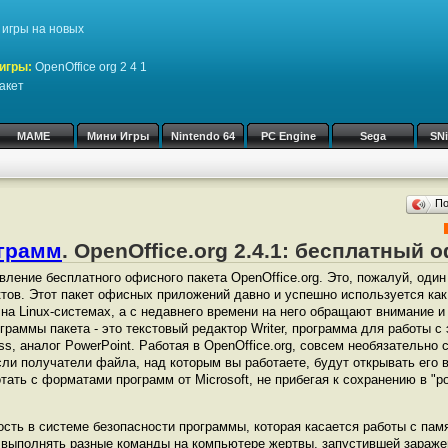
игры на новых
игры:
OpenOffice org 2 4 1
акет
MAME
Мини Игры
Nintendo 64
PC Engine
Sega
SN
П
ограмм
. OpenOffice.org 2.4.1: бесплатный
ление бесплатного офисного пакета OpenOffice.org. Это, пожалуй, один
ктов. Этот пакет офисных приложений давно и успешно используется как
на Linux-системах, а с недавнего времени на него обращают внимание и
граммы пакета - это текстовый редактор Writer, программа для работы 
ess, аналог PowerPoint. Работая в OpenOffice.org, совсем необязательно
ли получатели файла, над которым вы работаете, будут открывать его в
тать с форматами программ от Microsoft, не прибегая к сохранению в "
сть в системе безопасности программы, которая касается работы с пам
выполнять разные команды на компьютере жертвы, запустившей заражен