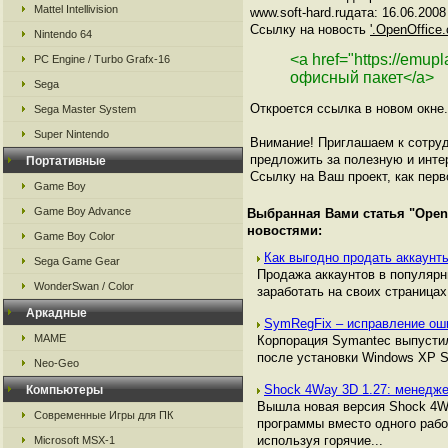
Mattel Intellivision
www.soft-hard.ruдата: 16.06.2008
Ссылку на новость
'.OpenOffice
Nintendo 64
<a href="https://emup
PC Engine / Turbo Grafx-16
офисный пакет</a>
Sega
Откроется ссылка в новом окне.
Sega Master System
Super Nintendo
Внимание! Приглашаем к сотруд
предложить за полезную и инте
Портативные
Ссылку на Ваш проект, как перв
Game Boy
Game Boy Advance
Выбранная Вами статья "
Open
новостями:
Game Boy Color
Как выгодно продать аккаунты
Sega Game Gear
Продажа аккаунтов в популяр
WonderSwan / Color
заработать на своих страницах,
Аркадные
SymRegFix – исправление ош
MAME
Корпорация Symantec выпустил
после установки Windows XP S
Neo-Geo
Shock 4Way 3D 1.27: менедже
Компьютеры
Вышла новая версия Shock 4Wa
Современные Игры для ПК
программы вместо одного рабо
используя горячие...
Microsoft MSX-1