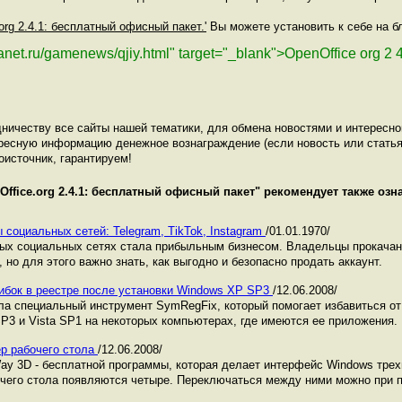
.org 2.4.1: бесплатный офисный пакет.'
Вы можете установить к себе на бл
lanet.ru/gamenews/qjiy.html" target="_blank">OpenOffice org 2
ничеству все сайты нашей тематики, для обмена новостями и интересн
ресную информацию денежное вознаграждение (если новость или статья
оисточник, гарантируем!
Office.org 2.4.1: бесплатный офисный пакет
" рекомендует также оз
 социальных сетей: Telegram, TikTok, Instagram
/01.01.1970/
ных социальных сетях стала прибыльным бизнесом. Владельцы прокача
 но для этого важно знать, как выгодно и безопасно продать аккаунт.
ибок в реестре после установки Windows XP SP3
/12.06.2008/
а специальный инструмент SymRegFix, который помогает избавиться о
P3 и Vista SP1 на некоторых компьютерах, где имеются ее приложения.
р рабочего стола
/12.06.2008/
y 3D - бесплатной программы, которая делает интерфейс Windows тре
чего стола появляются четыре. Переключаться между ними можно при п