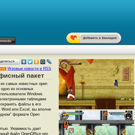
intendo
оделиться…
Игровые новости в RSS
 офисный пакет
 из самых известных open
 одно из основных
 пользователи Windows.
с электронными таблицами
 сохранять файлы в его
 Word или Excel, вы вполне
родном" формате Open
ятью. Уязвимость дает
ный файл OpenOffice.org.