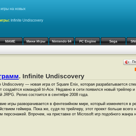
игры на новых
игры:
Infinite Undiscovery
MAME
Мини Игры
Nintendo 64
PC Engine
Sega
SN
П
ограмм
. Infinite Undiscovery
ite Undiscovery — новая игра от Square Enix, которая разрабатывается сп
т создаётся командой tri-Ace. Недавно в сети появился новый трейлер и
й JRPG. Релиз состоится в сентябре 2008 года.
вие игры разворачивается в фентезийном мире, который изменяется в р
йствием геймера. Пока же, судя по трейлеру, этот проект больше всего
ерсонажей. Впрочем, на приставке от Microsoft игр подобного жанра не