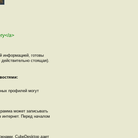
ery</a>
ой информацией, готовы
 действительно стоящая).
востями:
нных профилей могут
ограмма может записывать
з интернет. Перед началом
окнами. CubeDesktop дает