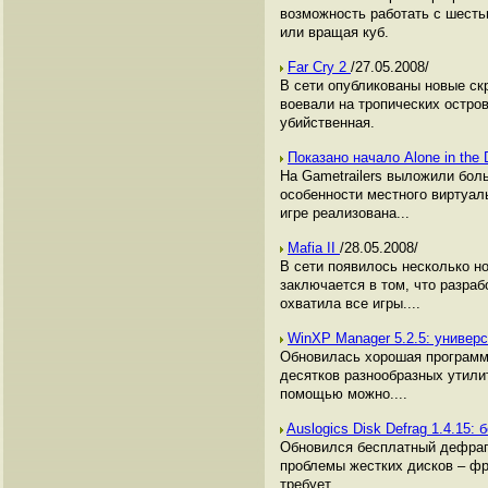
возможность работать с шест
или вращая куб.
Far Cry 2
/27.05.2008/
В сети опубликованы новые ск
воевали на тропических остро
убийственная.
Показано начало Alone in the
На Gametrailers выложили бол
особенности местного виртуал
игре реализована...
Mafia II
/28.05.2008/
В сети появилось несколько н
заключается в том, что разраб
охватила все игры....
WinXP Manager 5.2.5: универ
Обновилась хорошая программа
десятков разнообразных утили
помощью можно....
Auslogics Disk Defrag 1.4.15
Обновился бесплатный дефрагм
проблемы жестких дисков – фр
требует....