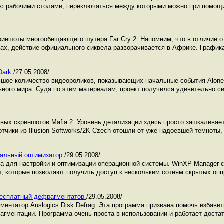
ью рабочими столами, переключаться между которыми можно при помощи
риншоты многообещающего шутера Far Cry 2. Напомним, что в отличие от
вах, действие официального сиквела разворачивается в Африке. График
 Dark
/27.05.2008/
ьшое количество видеороликов, показывающих начальные события Alone i
ьного мира. Судя по этим материалам, проект получился удивительно си
овых скриншотов Mafia 2. Уровень детализации здесь просто зашкаливае
отчики из Illusion Softworks/2K Czech отошли от уже надоевшей темноты,
сальный оптимизатор
/29.05.2008/
 для настройки и оптимизации операционной системы. WinXP Manager с
т, которые позволяют получить доступ к нескольким сотням скрытых опц
: бесплатный дефрагментатор
/29.05.2008/
ентатор Auslogics Disk Defrag. Эта программа призвана помочь избави
агментации. Программа очень проста в использовании и работает достат