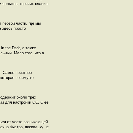
 ярлыков, горячих клавиш
 первой части, где мы
а здесь просто
n the Dark, а также
льный. Мало того, что в
т. Самое приятное
 которая почему-то
одержит около трех
ий для настройки ОС. С ее
ться от часто возникающей
очно быстро, поскольку не