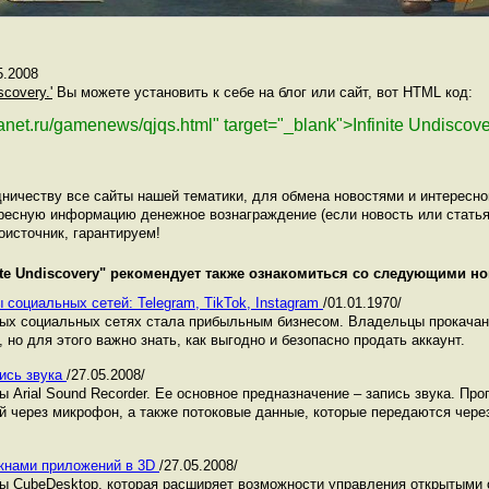
5.2008
iscovery.'
Вы можете установить к себе на блог или сайт, вот HTML код:
lanet.ru/gamenews/qjqs.html" target="_blank">Infinite Undiscov
ничеству все сайты нашей тематики, для обмена новостями и интересн
ресную информацию денежное вознаграждение (если новость или статья
оисточник, гарантируем!
ite Undiscovery
" рекомендует также ознакомиться со следующими но
 социальных сетей: Telegram, TikTok, Instagram
/01.01.1970/
ных социальных сетях стала прибыльным бизнесом. Владельцы прокача
 но для этого важно знать, как выгодно и безопасно продать аккаунт.
пись звука
/27.05.2008/
 Arial Sound Recorder. Ее основное предназначение – запись звука. Пр
 через микрофон, а также потоковые данные, которые передаются чере
 окнами приложений в 3D
/27.05.2008/
 CubeDesktop, которая расширяет возможности управления открытыми 