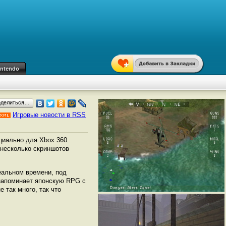
intendo
оделиться…
Игровые новости в RSS
ециально для Xbox 360.
 несколько скриншотов
еальном времени, под
 напоминает японскую RPG с
 так много, так что