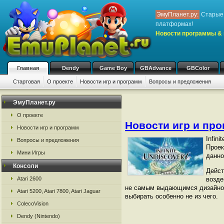
ЭмуПланет.ру:
Старые 
платформах!
Новости программы & 
Главная
Dendy
Game Boy
GBAdvance
GBColor
Стартовая
О проекте
Новости игр и программ
Вопросы и предложения
ЭмуПланет.ру
О проекте
Новости игр и пр
Новости игр и программ
Infin
Вопросы и предложения
Проек
Мини Игры
данно
Консоли
Дейст
Atari 2600
возде
не самым выдающимся дизайном п
Atari 5200, Atari 7800, Atari Jaguar
выбирать особенно не из чего.
ColecoVision
Dendy (Nintendo)