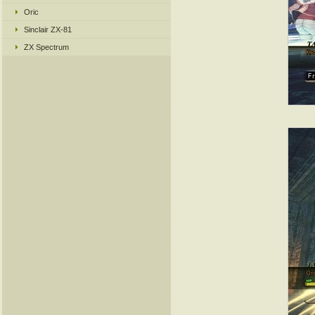
Oric
Sinclair ZX-81
ZX Spectrum