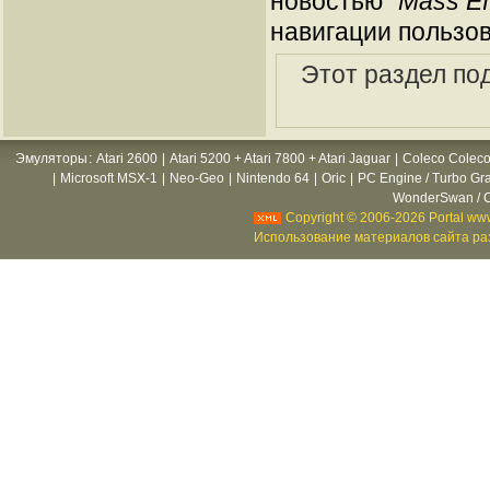
новостью "
Mass Ef
навигации пользов
Этот раздел по
Эмуляторы
:
Atari 2600
|
Atari 5200 + Atari 7800 + Atari Jaguar
|
Coleco Coleco
|
Microsoft MSX-1
|
Neo-Geo
|
Nintendo 64
|
Oric
|
PC Engine / Turbo Gr
WonderSwan / C
Copyright © 2006-2026 Portal www
Использование материалов сайта раз