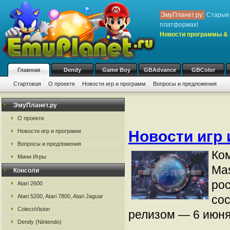
ЭмуПланет.ру:
Старые 
платформах!
Новости программы & 
Главная
Dendy
Game Boy
GBAdvance
GBColor
Стартовая
О проекте
Новости игр и программ
Вопросы и предложения
ЭмуПланет.ру
О проекте
Новости игр и программ
Новости игр 
Вопросы и предложения
Ком
Мини Игры
Mas
Консоли
ро
Atari 2600
Atari 5200, Atari 7800, Atari Jaguar
со
ColecoVision
релизом — 6 июня
Dendy (Nintendo)