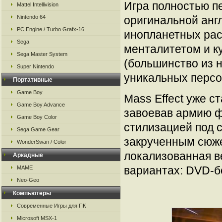
Игра полностью п
Mattel Intellivision
Nintendo 64
оригинальной анг
PC Engine / Turbo Grafx-16
инопланетных рас
Sega
менталитетом и ку
Sega Master System
(большинство из н
Super Nintendo
уникальных персо
Портативные
Game Boy
Mass Effect уже с
Game Boy Advance
завоевав армию ф
Game Boy Color
стилизацией под 
Sega Game Gear
закрученным сюже
WonderSwan / Color
локализованная ве
Аркадные
вариантах: DVD-б
MAME
Neo-Geo
Компьютеры
Современные Игры для ПК
Microsoft MSX-1