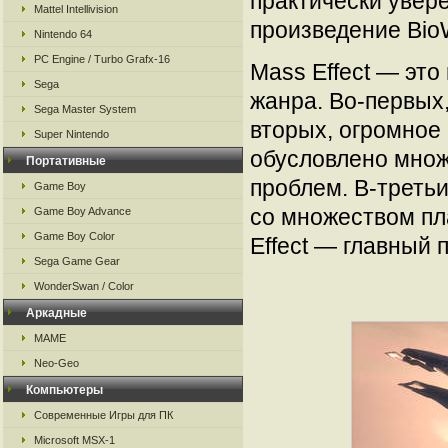
практически увере
Mattel Intellivision
произведение Bio
Nintendo 64
PC Engine / Turbo Grafx-16
Mass Effect — это
Sega
жанра. Во-первых,
Sega Master System
вторых, огромное
Super Nintendo
обусловлено мно
Портативные
проблем. В-треть
Game Boy
со множеством пл
Game Boy Advance
Game Boy Color
Effect — главный 
Sega Game Gear
WonderSwan / Color
Аркадные
MAME
Neo-Geo
Компьютеры
Современные Игры для ПК
Microsoft MSX-1