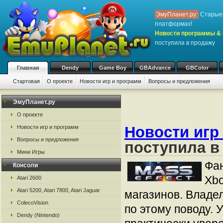
ЭмуПланет.ру:
Старые 
платформах!
Новости программы & 
поступила в продажу
Главная
Dendy
Game Boy
GBAdvance
GBColor
Стартовая
О проекте
Новости игр и программ
Вопросы и предложения
ЭмуПланет.ру
О проекте
Новости игр
Новости игр и программ
Вопросы и предложения
поступила в
Мини Игры
Фан
Консоли
Xbo
Atari 2600
Atari 5200, Atari 7800, Atari Jaguar
магазинов. Владе
ColecoVision
по этому поводу. 
Dendy (Nintendo)