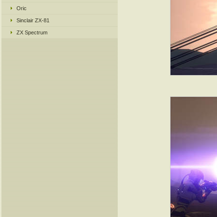
Oric
Sinclair ZX-81
ZX Spectrum