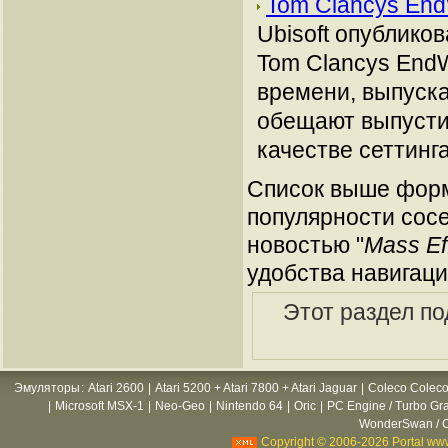
Tom Clancys En
Ubisoft опублико
Tom Clancys End
времени, выпуск
обещают выпустить
качестве сеттинга
Список выше форм
популярности сосе
новостью "
Mass Ef
удобства навигаци
Этот раздел по
Эмуляторы
:
Atari 2600
|
Atari 5200 + Atari 7800 + Atari Jaguar
|
Coleco Coleco
|
Microsoft MSX-1
|
Neo-Geo
|
Nintendo 64
|
Oric
|
PC Engine / Turbo Gr
WonderSwan / C
Copyright © 2006-2026 Portal www