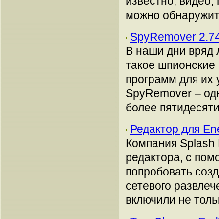
известно, видео,
можно обнаружить
SpyRemover 2.7
В наши дни вряд 
такое шпионские 
программ для их 
SpyRemover – одн
более пятидесяти 
Редактор для En
Компания Splash
редактора, с пом
попробовать созд
сетевого развлеч
включили не толь