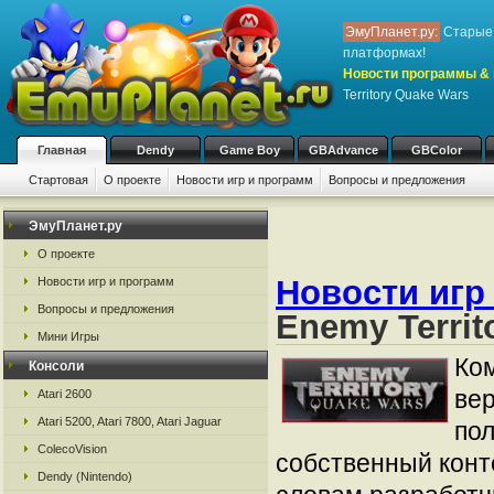
ЭмуПланет.ру:
Старые 
платформах!
Новости программы & 
Territory Quake Wars
Главная
Dendy
Game Boy
GBAdvance
GBColor
Стартовая
О проекте
Новости игр и программ
Вопросы и предложения
ЭмуПланет.ру
О проекте
Новости игр
Новости игр и программ
Вопросы и предложения
Enemy Territ
Мини Игры
Ком
Консоли
вер
Atari 2600
Atari 5200, Atari 7800, Atari Jaguar
пол
ColecoVision
собственный конте
Dendy (Nintendo)