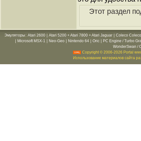
Этот раздел по
Эмуляторы
:
Atari 2600
|
Atari 5200 + Atari 7800 + Atari Jaguar
|
Coleco Coleco
|
Microsoft MSX-1
|
Neo-Geo
|
Nintendo 64
|
Oric
|
PC Engine / Turbo Gr
WonderSwan / C
Copyright © 2006-2026 Portal www
Использование материалов сайта раз