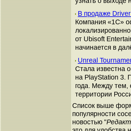
узнать о выходе н
В продаже Driver
Компания «1С» о
локализированной 
от Ubisoft Entert
начинается в дал
Unreal Tourname
Стала известна о
на PlayStation 3.
года. Между тем,
территории Росси
Список выше форм
популярности сосе
новостью "
Редакто
это для удобства 