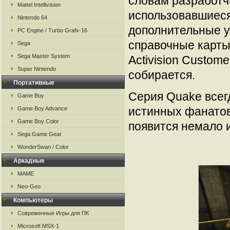
словам разработч
Mattel Intellivision
использовавшиеся
Nintendo 64
дополнительные у
PC Engine / Turbo Grafx-16
справочные карты,
Sega
Sega Master System
Activision Custom
Super Nintendo
собирается.
Портативные
Серия Quake всег
Game Boy
истинных фанатов
Game Boy Advance
Game Boy Color
появится немало 
Sega Game Gear
WonderSwan / Color
Аркадные
MAME
Neo-Geo
Компьютеры
Современные Игры для ПК
Microsoft MSX-1