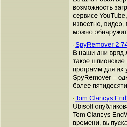
возможность заг
сервисе YouTube,
известно, видео,
можно обнаружить
SpyRemover 2.7
В наши дни вряд 
такое шпионские 
программ для их 
SpyRemover – одн
более пятидесяти 
Tom Clancys En
Ubisoft опублико
Tom Clancys End
времени, выпуск