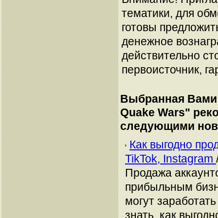
тематики, для об
готовы предложит
денежное вознагр
действительно сто
первоисточник, га
Выбранная Вами 
Quake Wars
" рек
следующими нов
Как выгодно про
TikTok, Instagram
Продажа аккаунто
прибыльным бизн
могут заработать
знать, как выгодн