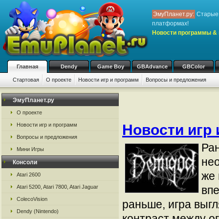
ЭмуПланет.ру:
Старые 
платформах!
Новости программы & 
Главная
Dendy
Game Boy
GBAdvance
GBColor
Стартовая
О проекте
Новости игр и программ
Вопросы и предложения
ЭмуПланет.ру
О проекте
Новости игр 
Новости игр и программ
Вопросы и предложения
Ра
Мини Игры
нео
Консоли
же 
Atari 2600
Atari 5200, Atari 7800, Atari Jaguar
впе
ColecoVision
раньше, игра выг
Dendy (Nintendo)
контраст между 