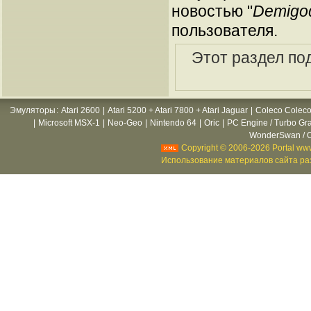
новостью "
Demigo
пользователя.
Этот раздел по
Эмуляторы
:
Atari 2600
|
Atari 5200 + Atari 7800 + Atari Jaguar
|
Coleco Coleco
|
Microsoft MSX-1
|
Neo-Geo
|
Nintendo 64
|
Oric
|
PC Engine / Turbo Gr
WonderSwan / C
Copyright © 2006-2026 Portal www
Использование материалов сайта раз