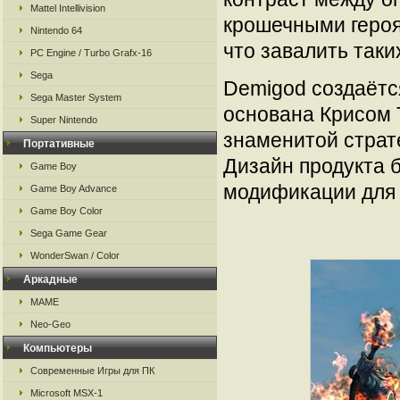
Mattel Intellivision
крошечными героя
Nintendo 64
что завалить таки
PC Engine / Turbo Grafx-16
Sega
Demigod создаётс
Sega Master System
основана Крисом 
Super Nintendo
знаменитой страте
Портативные
Дизайн продукта 
Game Boy
модификации для W
Game Boy Advance
Game Boy Color
Sega Game Gear
WonderSwan / Color
Аркадные
MAME
Neo-Geo
Компьютеры
Современные Игры для ПК
Microsoft MSX-1