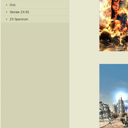
Oric
Sinclair ZX-81
ZX Spectrum