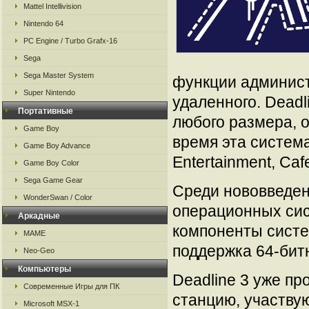
Mattel Intellivision
Nintendo 64
PC Engine / Turbo Grafx-16
Sega
Sega Master System
функции админист
Super Nintendo
удаленного. Dead
Портативные
любого размера, 
Game Boy
время эта система
Game Boy Advance
Entertainment, Caf
Game Boy Color
Sega Game Gear
Среди нововведен
WonderSwan / Color
операционных сис
Аркадные
компоненты систе
MAME
поддержка 64-битн
Neo-Geo
Компьютеры
Deadline 3 уже пр
Современные Игры для ПК
станцию, участву
Microsoft MSX-1