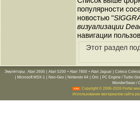
Список выше форм
популярности сосе
новостью "
SIGGRA
визуализации Dead
навигации пользов
Этот раздел по
Эмуляторы
:
Atari 2600
|
Atari 5200 + Atari 7800 + Atari Jaguar
|
Coleco Coleco
|
Microsoft MSX-1
|
Neo-Geo
|
Nintendo 64
|
Oric
|
PC Engine / Turbo Gr
WonderSwan / C
Copyright © 2006-2026 Portal www
Использование материалов сайта раз