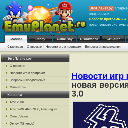
ЭмуПланет.ру:
Старые 
платформах!
Новости программы & 
новая версия системы в
Главная
Dendy
Game Boy
GBAdvance
GBColor
Стартовая
О проекте
Новости игр и программ
Вопросы и предложения
ЭмуПланет.ру
О проекте
Новости игр и программ
Новости игр 
Вопросы и предложения
новая версия
Мини Игры
3.0
Консоли
Atari 2600
Atari 5200, Atari 7800, Atari Jaguar
ColecoVision
Dendy (Nintendo)