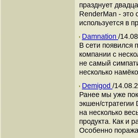
празднует двадца
RenderMan - это 
используется в пр
Damnation
/14.08
В сети появился
компании с неск
не самый симпати
несколько намёко
Demigod
/14.08.
Ранее мы уже по
экшен/стратегии 
на несколько вес
продукта. Как и 
Особенно поражае