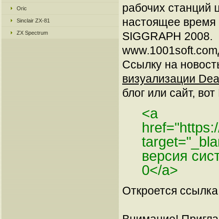
рабочих станций 
Oric
настоящее время 
Sinclair ZX-81
ZX Spectrum
SIGGRAPH 2008.
www.1001soft.comд
Ссылку на новос
визуализации Deadl
блог или сайт, вот
<a
href="https
target="_b
версия сис
0</a>
Откроется ссылка 