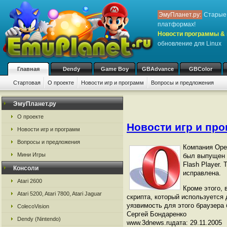
ЭмуПланет.ру:
Старые 
платформах!
Новости программы & 
обновление для Linux
Главная
Dendy
Game Boy
GBAdvance
GBColor
Стартовая
О проекте
Новости игр и программ
Вопросы и предложения
ЭмуПланет.ру
О проекте
Новости игр и пр
Новости игр и программ
Вопросы и предложения
Компания Oper
Мини Игры
был выпущен п
Flash Player.
Консоли
исправлена.
Atari 2600
Кроме этого, 
Atari 5200, Atari 7800, Atari Jaguar
скрипта, который используется д
уязвимость для этого браузера
ColecoVision
Сергей Бондаренко
Dendy (Nintendo)
www.3dnews.ruдата: 29.11.2005