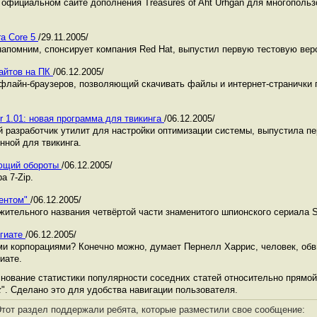
официальном сайте дополнения Treasures of Aht Urhgan для многопольз
ra Core 5
/29.11.2005/
 напомним, спонсирует компания Red Hat, выпустил первую тестовую вер
 сайтов на ПК
/06.12.2005/
лайн-браузеров, позволяющий скачивать файлы и интернет-странички 
 1.01: новая программа для твикинга
/06.12.2005/
 разработчик утилит для настройки оптимизации системы, выпустила п
нной для твикинга.
рающий обороты
/06.12.2005/
а 7-Zip.
гентом"
/06.12.2005/
ительного названия четвёртой части знаменитого шпионского сериала Spl
агиате
/06.12.2005/
ми корпорациями? Конечно можно, думает Пернелл Харрис, человек, о
гиате.
ование статистики популярности соседних статей относительно прямой 
x
". Сделано это для удобства навигации пользователя.
тот раздел поддержали ребята, которые разместили свое сообщение: