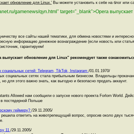
скает обновление для Linux.'
Вы можете установить к себе на блог или са
planet.ru/gamenews/qyn.html" target="_blank">Opera выпускае
ничеству все сайты нашей тематики, для обмена новостями и интересн
ресную информацию денежное вознаграждение (если новость или статья
оисточник, гарантируем!
a выпускает обновление для Linux
" рекомендует также ознакомить
 социальных сетей: Telegram, TikTok, Instagram
/01.01.1970/
ных социальных сетях стала прибыльным бизнесом. Владельцы прокача
 но для этого важно знать, как выгодно и безопасно продать аккаунт.
ants Allowed нам сообщили о запуске нового проекта Forlorn World. Дей
 в постядерной Польше
ческому геймеру?
/29.11.2005/
t решила ответить на животрепещущий вопрос, опросив около двух тысяч
е.
asy 11
/29.11.2005/