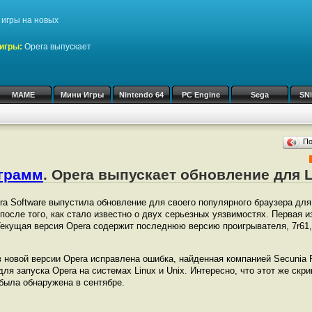
игры на новых
игры:
Opera выпускает
MAME
Мини Игры
Nintendo 64
PC Engine
Sega
SN
П
ограмм
. Opera выпускает обновление для 
a Software выпустила обновление для своего популярного браузера для 
осле того, как стало известно о двух серьезных уязвимостях. Первая и
 Текущая версия Opera содержит последнюю версию проигрывателя, 7r61,
в новой версии Opera исправлена ошибка, найденная компанией Secunia 
ля запуска Opera на системах Linux и Unix. Интересно, что этот же скрип
 была обнаружена в сентябре.