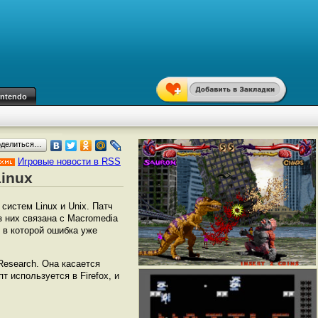
intendo
оделиться…
Игровые новости в RSS
Linux
систем Linux и Unix. Патч
з них связана с Macromedia
 в которой ошибка уже
Research. Она касается
т используется в Firefox, и