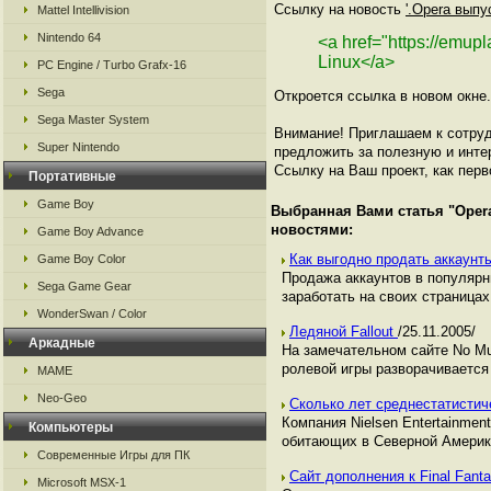
Ссылку на новость
'.Opera выпу
Mattel Intellivision
Nintendo 64
<a href="https://emu
Linux</a>
PC Engine / Turbo Grafx-16
Sega
Откроется ссылка в новом окне.
Sega Master System
Внимание! Приглашаем к сотруд
Super Nintendo
предложить за полезную и инте
Ссылку на Ваш проект, как перв
Портативные
Game Boy
Выбранная Вами статья "
Oper
новостями:
Game Boy Advance
Как выгодно продать аккаунты
Game Boy Color
Продажа аккаунтов в популяр
Sega Game Gear
заработать на своих страницах,
WonderSwan / Color
Ледяной Fallout
/25.11.2005/
Аркадные
На замечательном сайте No Mut
ролевой игры разворачивается
MAME
Neo-Geo
Сколько лет среднестатисти
Компания Nielsen Entertainmen
Компьютеры
обитающих в Северной Америк
Современные Игры для ПК
Сайт дополнения к Final Fant
Microsoft MSX-1