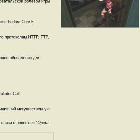
овательской ролевой игры
сию Fedora Core 5.
по протоколам HTTP, FTP,
ервое обновление для
inter Cell.
бвинивший могущественную
связи с новостью "
Opera