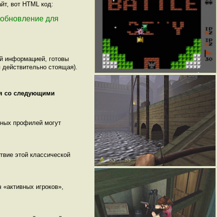
йт, вот HTML код:
т обновление для
ой информацией, готовы
 действительно стоящая).
ся со следующими
нных профилей могут
ствие этой классической
 «активных игроков»,