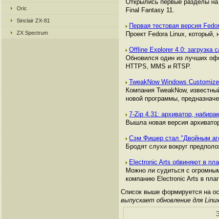
Открылись первые разделы на 
Oric
Final Fantasy 11.
Sinclair ZX-81
Первая тестовая версия Fedo
ZX Spectrum
Проект Fedora Linux, который,
Offline Explorer 4.0: загрузка
Обновился один из лучших офф
HTTPS, MMS и RTSP.
TweakNow Windows Customizer
Компания TweakNow, известный
новой программы, предназначе
7-Zip 4.31: архиватор, наби
Вышла новая версия архиватор
Сэм Фишер стал "Двойным а
Бродят слухи вокруг предполож
Electronic Arts обвиняют в пл
Можно ли судиться с огромны
компанию Electronic Arts в пла
Список выше формируется на осн
выпускает обновление для Linu
Э