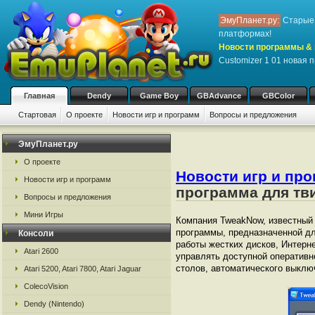
ЭмуПланет.ру:
Старые 
платформах!
Новости программы & 
Customizer 1 01 новая 
Главная
Dendy
Game Boy
GBAdvance
GBColor
Стартовая
О проекте
Новости игр и программ
Вопросы и предложения
ЭмуПланет.ру
О проекте
Новости игр и пр
Новости игр и программ
программа для тв
Вопросы и предложения
Мини Игры
Компания TweakNow, известный 
программы, предназначенной дл
Консоли
работы жестких дисков, Интерн
Atari 2600
управлять доступной оперативн
столов, автоматического выклю
Atari 5200, Atari 7800, Atari Jaguar
ColecoVision
Dendy (Nintendo)