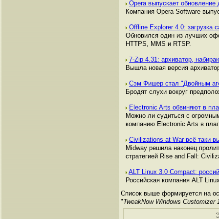
Opera выпускает обновление 
Компания Opera Software выпус
Offline Explorer 4.0: загрузка
Обновился один из лучших офф
HTTPS, MMS и RTSP.
7-Zip 4.31: архиватор, наби
Вышла новая версия архиватор
Сэм Фишер стал "Двойным а
Бродят слухи вокруг предполож
Electronic Arts обвиняют в пл
Можно ли судиться с огромны
компанию Electronic Arts в пла
Civilizations at War всё таки 
Midway решила наконец пролить
стратегией Rise and Fall: Civiliz
ALT Linux 3.0 Compact: росси
Российская компания ALT Linux
Список выше формируется на ос
"
TweakNow Windows Customizer 1
Э