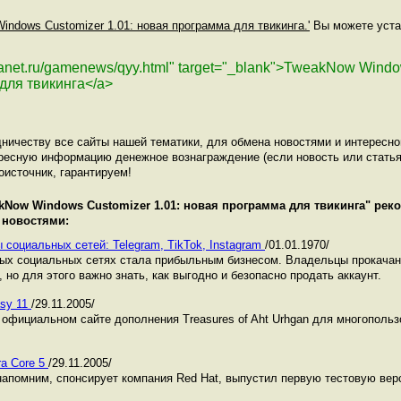
indows Customizer 1.01: новая программа для твикинга.'
Вы можете устан
planet.ru/gamenews/qyy.html" target="_blank">TweakNow Wind
для твикинга</a>
ничеству все сайты нашей тематики, для обмена новостями и интересн
ресную информацию денежное вознаграждение (если новость или статья
оисточник, гарантируем!
kNow Windows Customizer 1.01: новая программа для твикинга
" рек
 новостями:
 социальных сетей: Telegram, TikTok, Instagram
/01.01.1970/
ных социальных сетях стала прибыльным бизнесом. Владельцы прокача
 но для этого важно знать, как выгодно и безопасно продать аккаунт.
asy 11
/29.11.2005/
официальном сайте дополнения Treasures of Aht Urhgan для многопольз
ra Core 5
/29.11.2005/
 напомним, спонсирует компания Red Hat, выпустил первую тестовую вер