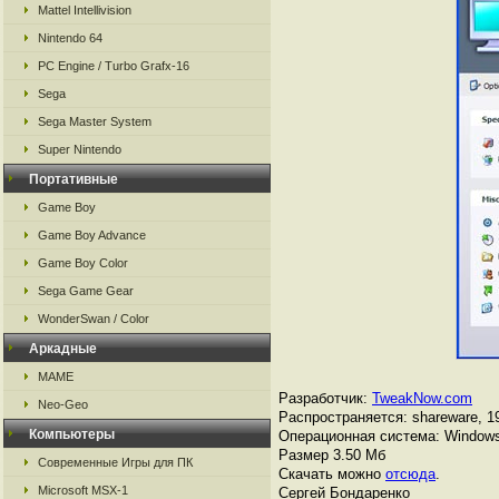
Mattel Intellivision
Nintendo 64
PC Engine / Turbo Grafx-16
Sega
Sega Master System
Super Nintendo
Портативные
Game Boy
Game Boy Advance
Game Boy Color
Sega Game Gear
WonderSwan / Color
Аркадные
MAME
Разработчик:
TweakNow.com
Neo-Geo
Распространяется: shareware, 1
Компьютеры
Операционная система: Windows
Размер 3.50 Мб
Современные Игры для ПК
Скачать можно
отсюда
.
Microsoft MSX-1
Сергей Бондаренко