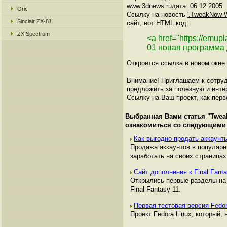
www.3dnews.ruдата: 06.12.2005
Oric
Ссылку на новость
'.TweakNow W
Sinclair ZX-81
сайт, вот HTML код:
ZX Spectrum
<a href="https://emu
01 новая программа 
Откроется ссылка в новом окне.
Внимание! Приглашаем к сотруд
предложить за полезную и инте
Ссылку на Ваш проект, как перв
Выбранная Вами статья "
Twea
ознакомиться со следующими
Как выгодно продать аккаунты
Продажа аккаунтов в популяр
заработать на своих страницах,
Сайт дополнения к Final Fant
Открылись первые разделы на 
Final Fantasy 11.
Первая тестовая версия Fedo
Проект Fedora Linux, который,