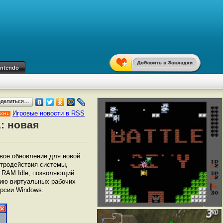
intendo
оделиться…
Игровые новости в RSS
: новая
вое обновление для новой
стродействия системы,
ь RAM Idle, позволяющий
нию виртуальных рабочих
ерсии Windows.