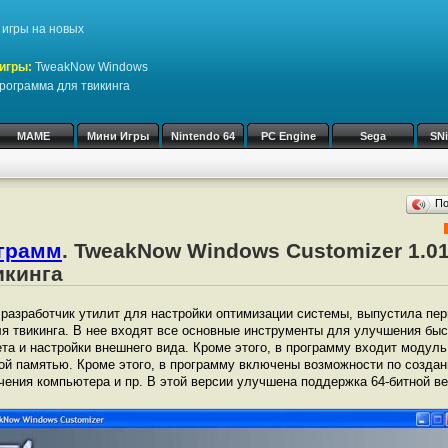
игры на новых
игры:
TweakNow Windows
программа для твикинга
MAME
Мини Игры
Nintendo 64
PC Engine
Sega
SN
П
ограмм
. TweakNow Windows Customizer 1.01
икинга
разработчик утилит для настройки оптимизации системы, выпустила пер
я твикинга. В нее входят все основные инструменты для улучшения бы
ета и настройки внешнего вида. Кроме этого, в программу входит модул
ой памятью. Кроме этого, в программу включены возможности по созда
чения компьютера и пр. В этой версии улучшена поддержка 64-битной в