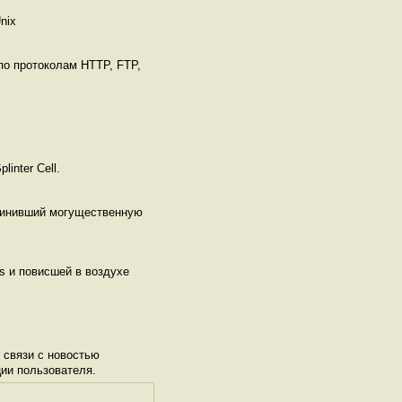
nix
по протоколам HTTP, FTP,
inter Cell.
бвинивший могущественную
os и повисшей в воздухе
 связи с новостью
ции пользователя.