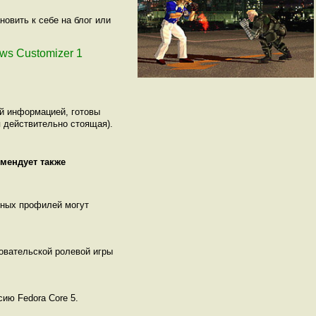
овить к себе на блог или
ows Customizer 1
ой информацией, готовы
 действительно стоящая).
омендует также
нных профилей могут
овательской ролевой игры
сию Fedora Core 5.