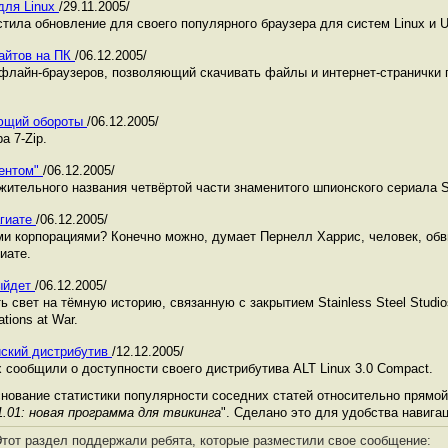
для Linux
/29.11.2005/
тила обновление для своего популярного браузера для систем Linux и U
 сайтов на ПК
/06.12.2005/
лайн-браузеров, позволяющий скачивать файлы и интернет-странички 
рающий обороты
/06.12.2005/
а 7-Zip.
гентом"
/06.12.2005/
ительного названия четвёртой части знаменитого шпионского сериала Spl
агиате
/06.12.2005/
ми корпорациями? Конечно можно, думает Пернелл Харрис, человек, о
гиате.
выйдет
/06.12.2005/
 свет на тёмную историю, связанную с закрытием Stainless Steel Studi
ations at War.
йский дистрибутив
/12.12.2005/
 сообщили о доступности своего дистрибутива ALT Linux 3.0 Compact.
нование статистики популярности соседних статей относительно прямой
.01: новая программа для твикинга
". Сделано это для удобства навига
тот раздел поддержали ребята, которые разместили свое сообщение: