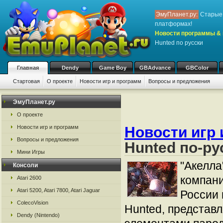
ЭмуПланет.ру:
Старые 
платформах!
Новости программы & 
Hunted по русски
Главная
Dendy
Game Boy
GBAdvance
GBColor
Стартовая
О проекте
Новости игр и программ
Вопросы и предложения
ЭмуПланет.ру
О проекте
Новости игр и программ
Новости игр 
Вопросы и предложения
Hunted по-ру
Мини Игры
"Акелла
Консоли
компани
Atari 2600
Atari 5200, Atari 7800, Atari Jaguar
России 
ColecoVision
Hunted, представ
Dendy (Nintendo)