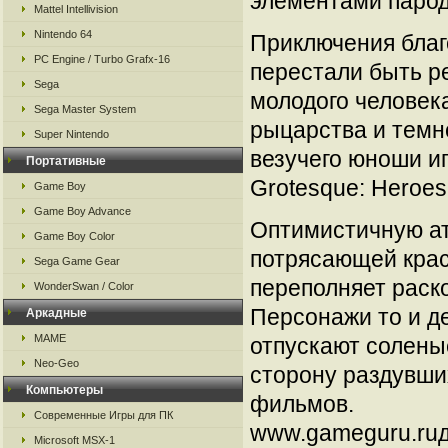
элементами парод
Mattel Intellivision
Nintendo 64
Приключения благ
PC Engine / Turbo Grafx-16
перестали быть ре
Sega
молодого человека
Sega Master System
рыцарства и темн
Super Nintendo
везучего юноши и
Портативные
Grotesque: Heroes
Game Boy
Game Boy Advance
Оптимистичную ат
Game Boy Color
потрясающей крас
Sega Game Gear
переполняет раск
WonderSwan / Color
Персонажи то и д
Аркадные
MAME
отпускают солены
Neo-Geo
сторону раздувши
Компьютеры
фильмов.
Современные Игры для ПК
www.gameguru.ruд
Microsoft MSX-1