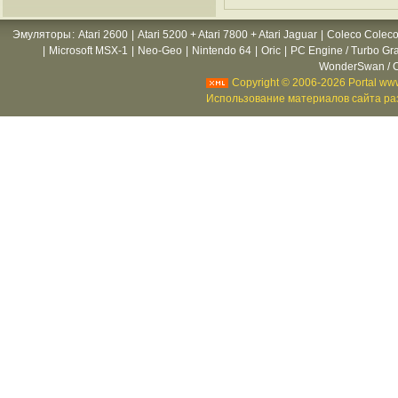
Эмуляторы
:
Atari 2600
|
Atari 5200 + Atari 7800 + Atari Jaguar
|
Coleco Coleco
|
Microsoft MSX-1
|
Neo-Geo
|
Nintendo 64
|
Oric
|
PC Engine / Turbo Gr
WonderSwan / C
Copyright © 2006-2026 Portal www
Использование материалов сайта раз