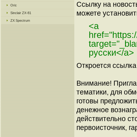
Ссылку на новос
Oric
можете установить
Sinclair ZX-81
ZX Spectrum
<a
href="https
target="_bl
русски</a>
Откроется ссылка 
Внимание! Пригла
тематики, для об
готовы предложит
денежное вознагр
действительно сто
первоисточник, га