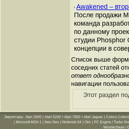
Awakened – втор
После продажи Mi
команда разрабо
по данному проек
студии Phosphor 
концепции в сове
Список выше форми
соседних статей от
ответ однообразно
навигации пользов
Этот раздел по
Эмуляторы
:
Atari 2600
|
Atari 5200 + Atari 7800 + Atari Jaguar
|
Coleco Coleco
|
Microsoft MSX-1
|
Neo-Geo
|
Nintendo 64
|
Oric
|
PC Engine / Turbo Gr
WonderSwan / C