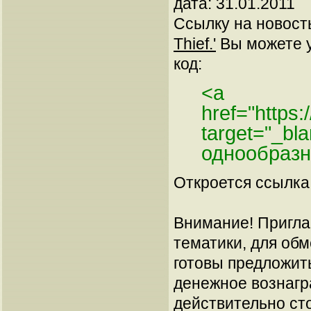
дата: 31.01.2011
Ссылку на новос
Thief.'
Вы можете у
код:
<a
href="https
target="_bl
однообразн
Откроется ссылка 
Внимание! Пригла
тематики, для об
готовы предложит
денежное вознагр
действительно сто