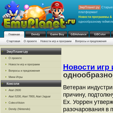
ЭмуПланет.ру:
Старые 
платформах!
Новости программы & 
однообразному геймпле
Главная
Dendy
Game Boy
GBAdvance
GBColor
Стартовая
О проекте
Новости игр и программ
Вопросы и предложения
ЭмуПланет.ру
О проекте
Новости игр и программ
Новости игр 
Вопросы и предложения
однообразно
Мини Игры
Консоли
Ветеран индустри
Atari 2600
причину, подтолк
Atari 5200, Atari 7800, Atari Jaguar
Ex. Уоррен утверж
ColecoVision
разочарования в п
Dendy (Nintendo)