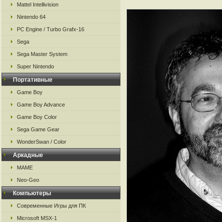
Mattel Intellivision
Nintendo 64
PC Engine / Turbo Grafx-16
Sega
Sega Master System
Super Nintendo
Портативные
Game Boy
Game Boy Advance
Game Boy Color
Sega Game Gear
WonderSwan / Color
Аркадные
MAME
Neo-Geo
Компьютеры
Современные Игры для ПК
Microsoft MSX-1