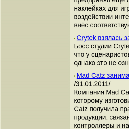
предпринял еще о
наклейках для иг
воздействии инте
внёс соответств
Crytek взялась з
Босс студии Cryte
что у сценаристов
однако это не оз
Mad Catz занима
/31.01.2011/
Компания Mad Cat
которому изготов
Catz получила пр
продукции, связа
контроллеры и н