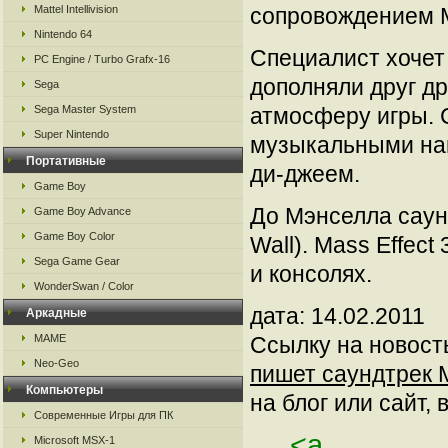
Mattel Intellivision
сопровождением Ma
Nintendo 64
Специалист хочет 
PC Engine / Turbo Grafx-16
дополняли друг др
Sega
Sega Master System
атмосферу игры. 
Super Nintendo
музыкальными нап
Портативные
ди-джеем.
Game Boy
До Мэнселла саун
Game Boy Advance
Game Boy Color
Wall). Mass Effect
Sega Game Gear
и консолях.
WonderSwan / Color
дата: 14.02.2011
Аркадные
MAME
Ссылку на новос
Neo-Geo
пишет саундтрек Ma
Компьютеры
на блог или сайт, 
Современные Игры для ПК
<a
Microsoft MSX-1