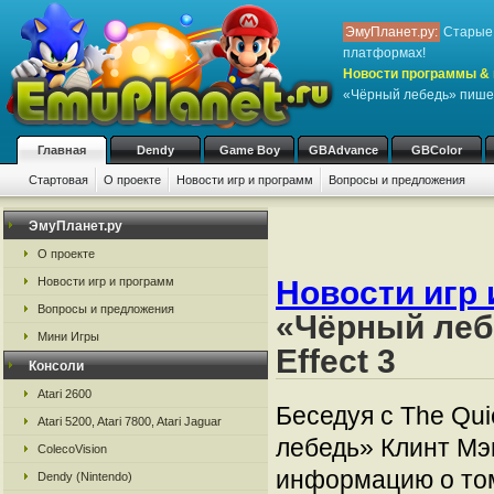
ЭмуПланет.ру:
Старые 
платформах!
Новости программы & 
«Чёрный лебедь» пишет 
Главная
Dendy
Game Boy
GBAdvance
GBColor
Стартовая
О проекте
Новости игр и программ
Вопросы и предложения
ЭмуПланет.ру
О проекте
Новости игр и программ
Новости игр 
Вопросы и предложения
«Чёрный леб
Мини Игры
Effect 3
Консоли
Atari 2600
Беседуя с The Qu
Atari 5200, Atari 7800, Atari Jaguar
лебедь» Клинт Мэн
ColecoVision
информацию о том
Dendy (Nintendo)