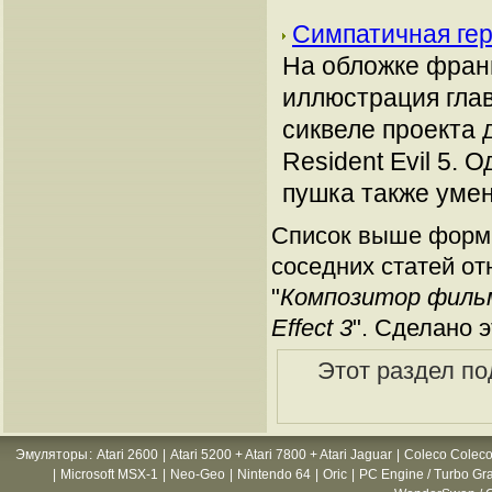
Симпатичная гер
На обложке фран
иллюстрация глав
сиквеле проекта 
Resident Evil 5.
пушка также уме
Список выше форми
соседних статей от
"
Композитор филь
Effect 3
". Сделано 
Этот раздел по
Эмуляторы
:
Atari 2600
|
Atari 5200 + Atari 7800 + Atari Jaguar
|
Coleco Coleco
|
Microsoft MSX-1
|
Neo-Geo
|
Nintendo 64
|
Oric
|
PC Engine / Turbo Gr