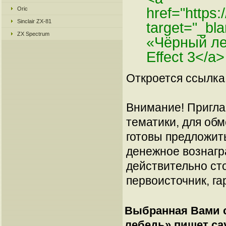
href="https
Oric
Sinclair ZX-81
target="_b
ZX Spectrum
«Чёрный ле
Effect 3</a>
Откроется ссылка 
Внимание! Пригла
тематики, для об
готовы предложит
денежное вознагр
действительно сто
первоисточник, га
Выбранная Вами с
лебедь» пишет сау