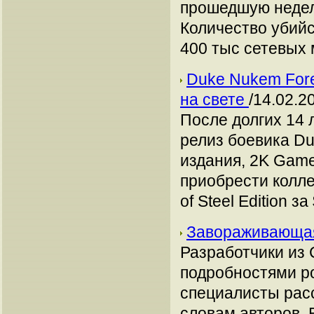
прошедшую недел
Количество убийс
400 тыс сетевых 
Duke Nukem Forev
на свете
/14.02.2
После долгих 14 
релиз боевика Du
издания, 2K Gam
приобрести колле
of Steel Edition за
Завораживающая
Разработчики из 
подробностями ро
специалисты расс
словам авторов, 