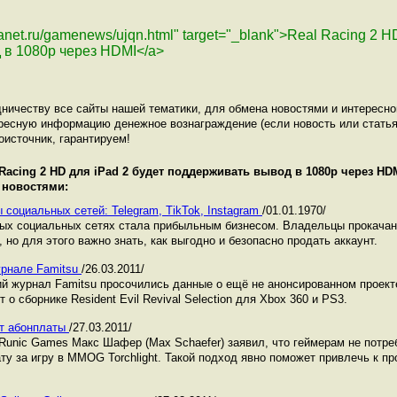
lanet.ru/gamenews/ujqn.html" target="_blank">Real Racing 2 H
 в 1080p через HDMI</a>
ничеству все сайты нашей тематики, для обмена новостями и интересн
ресную информацию денежное вознаграждение (если новость или статья
оисточник, гарантируем!
 Racing 2 HD для iPad 2 будет поддерживать вывод в 1080p через HD
 новостями:
 социальных сетей: Telegram, TikTok, Instagram
/01.01.1970/
ных социальных сетях стала прибыльным бизнесом. Владельцы прокача
 но для этого важно знать, как выгодно и безопасно продать аккаунт.
журнале Famitsu
/26.03.2011/
кий журнал Famitsu просочились данные о ещё не анонсированном проект
т о сборнике Resident Evil Revival Selection для Xbox 360 и PS3.
ет абонплаты
/27.03.2011/
 Runic Games Макс Шафер (Max Schaefer) заявил, что геймерам не потре
у за игру в MMOG Torchlight. Такой подход явно поможет привлечь к п