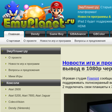
ЭмуПланет.ру:
Старые 
платформах!
Новости программы & 
iPad 2 будет поддержив
HDMI
Главная
Dendy
Game Boy
GBAdvance
GBColor
Стартовая
О проекте
Новости игр и программ
Вопросы и предложения
ЭмуПланет.ру
О проекте
Новости игр и пр
Новости игр и программ
вывод в 1080p че
Вопросы и предложения
Мини Игры
Игровая студия
Firemint
сообщил
поддерживать полноэкранный вы
Консоли
2 подключать свои планшеты к 
Atari 2600
Atari 5200, Atari 7800, Atari Jaguar
ColecoVision
Dendy (Nintendo)