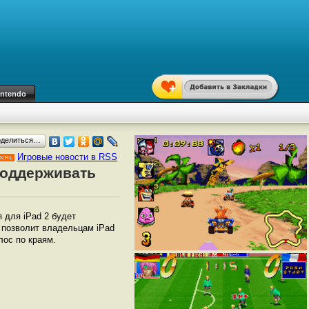
intendo
оделиться…
Игровые новости в RSS
 поддерживать
 для iPad 2 будет
, позволит владельцам iPad
лос по краям.