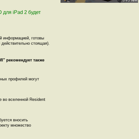
D для iPad 2 будет
ой информацией, готовы
 действительно стоящая).
MI
" рекомендует также
нных профилей могут
е во вселенной Resident
буется вносить
роекту множество