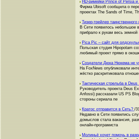
HD-римейки Prince of Persia и
Фирма Ubisoft сообщила о пере
проектах The Sands of Time, Th
Тизер-трейлер таинственного
В Сети появилось небольшое в
прибрало к рукам весь земной
Pica Pic – сайт для олдскул
Польская студия Hipopotam соз
любимый проект прямо в окошке
Создатели Дюка Нюкема не 
На FoxNews опубликовали инт
жёстко раскритиковала отноше
Тактическая стрельба в Deus
Руководитель проекта Deus Ex
Anfossi) рассказали US PS Blo
стороны сериала пе
Кратос отправится в Сеть?
/3
Недавно в Сети появились слу
домыслов стала вакансия, раз
онлайн-програмиста
Молиньё хочет помочь в разр