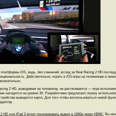
платформы iOS, ведь, без сомнений, вслед за Real Racing 2 HD послед
иональность. Действительно, играть в iOS-игры на телевизоре в низк
ивлекательно.
acing 2 HD, выводимая на телевизор, не растягивается — игра исполняе
ров находится на уровне 30. Разработчики предлагают игроку использов
устройства выводится карта. Для того чтобы воспользоваться новой функ
адаптер.
g 2 HD для iPad 2 будет поддерживать вывод в 1080p через HDMI.'
Вы мож