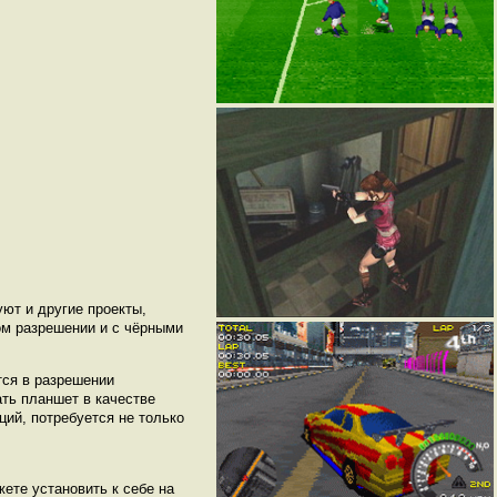
уют и другие проекты,
ом разрешении и с чёрными
тся в разрешении
ать планшет в качестве
ций, потребуется не только
ете установить к себе на