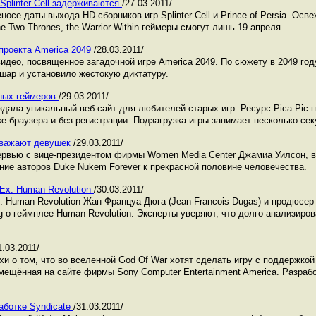
 Splinter Cell задерживаются
/27.03.2011/
носе даты выхода HD-сборников игр Splinter Cell и Prince of Persia. Осв
e Two Thrones, the Warrior Within геймеры смогут лишь 19 апреля.
 проекта America 2049
/28.03.2011/
идео, посвященное загадочной игре America 2049. По сюжету в 2049 го
 шар и установило жестокую диктатуру.
ьных геймеров
/29.03.2011/
дала уникальный веб-сайт для любителей старых игр. Ресурс Pica Pic п
 браузера и без регистрации. Подзагрузка игры занимает несколько сек
уважают девушек
/29.03.2011/
ервью с вице-президентом фирмы Women Media Center Джамиа Уилсон, в
ние авторов Duke Nukem Forever к прекрасной половине человечества.
 Ex: Human Revolution
/30.03.2011/
: Human Revolution Жан-Француа Дюга (Jean-Francois Dugas) и продюсер
g о геймплее Human Revolution. Эксперты уверяют, что долго анализиро
1.03.2011/
хи о том, что во вселенной God Of War хотят сделать игру с поддержко
мещённая на сайте фирмы Sony Computer Entertainment America. Разраб
аботке Syndicate
/31.03.2011/