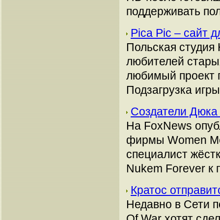
поддерживать пол
Pica Pic – сайт
Польская студия 
любителей старых
любимый проект п
Подзагрузка игры
Создатели Дюка
На FoxNews опуб
фирмы Women Med
специалист жёст
Nukem Forever к 
Кратос отправит
Недавно в Сети п
Of War хотят сде