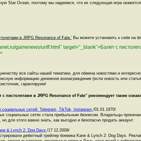
рную Star Ocean, поэтому мы надеемся, что их следующая игра окажетс
столетами в JRPG Resonance of Fate.'
Вы можете установить к себе на бл
lanet.ru/gamenews/unff.html" target="_blank">Балет с пистол
a>
ничеству все сайты нашей тематики, для обмена новостями и интересн
ресную информацию денежное вознаграждение (если новость или статья
оисточник, гарантируем!
т с пистолетами в JRPG Resonance of Fate
" рекомендует также озна
 социальных сетей: Telegram, TikTok, Instagram
/01.01.1970/
ных социальных сетях стала прибыльным бизнесом. Владельцы прокача
 но для этого важно знать, как выгодно и безопасно продать аккаунт.
ne & Lynch 2: Dog Days
/17.12.2009/
онстрировали дебютный трейлер боевика Kane & Lynch 2: Dog Days. Рекл
аж, грохот выстрелов, постоянные крики и Линч, застывший с таблеткам