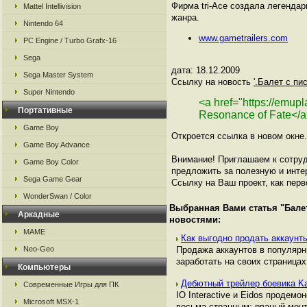
Фирма tri-Ace создала легенда
Mattel Intellivision
жанра.
Nintendo 64
www.gametrailers.com
PC Engine / Turbo Grafx-16
Sega
дата: 18.12.2009
Sega Master System
Ссылку на новость
'.Балет с пи
Super Nintendo
<a href="https://emup
Портативные
Resonance of Fate</
Game Boy
Откроется ссылка в новом окне.
Game Boy Advance
Внимание! Приглашаем к сотруд
Game Boy Color
предложить за полезную и инте
Sega Game Gear
Ссылку на Ваш проект, как перв
WonderSwan / Color
Выбранная Вами статья "
Бале
Аркадные
новостями:
MAME
Как выгодно продать аккаунты
Neo-Geo
Продажа аккаунтов в популяр
заработать на своих страницах,
Компьютеры
Дебютный трейлер боевика Ka
Современные Игры для ПК
IO Interactive и Eidos продем
Microsoft MSX-1
весьма странным: рваный монт