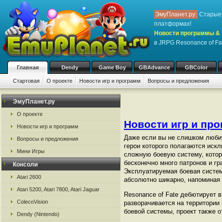
ЭмуПланет.ру:
Старые 
платформах!
Новости программы & 
в JRPG Resonance of Fa
Главная
Dendy
Game Boy
GBAdvance
GBColor
Стартовая
О проекте
Новости игр и программ
Вопросы и предложения
ЭмуПланет.ру
О проекте
Новости игр и пр
Новости игр и программ
Даже если вы не слишком любите
Вопросы и предложения
герои которого полагаются искл
Мини Игры
сложную боевую систему, котор
бесконечно много патронов и гр
Консоли
Эксплуатируемая боевая систем
Atari 2600
абсолютно шикарно, напоминая 
Atari 5200, Atari 7800, Atari Jaguar
Resonance of Fate дебютирует в
ColecoVision
разворачивается на территории
боевой системы, проект также 
Dendy (Nintendo)