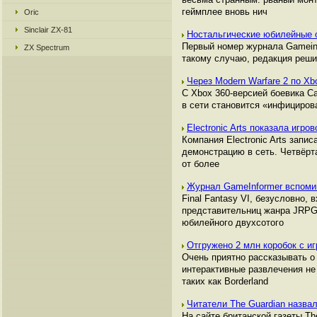
геймплее вновь нич
Oric
Sinclair ZX-81
Ностальгические юбилейные 
Первый номер журнала Gameinf
ZX Spectrum
такому случаю, редакция реши
Через Modern Warfare 2 по Xb
С Xbox 360-версией боевика Ca
в сети становится «инфициров
Electronic Arts показала игр
Компания Electronic Arts запи
демонстрацию в сеть. Четвёрт
от более
Журнал GameInformer вспомин
Final Fantasy VI, безусловно,
представительниц жанра JRPG.
юбилейного двухсотого
Отгружено 2 млн коробок с иг
Очень приятно рассказывать о 
интерактивные развлечения не
таких как Borderland
Читатели The Guardian назвал
На сайте британской газеты T