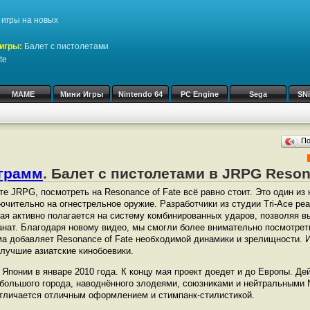
игры на новых
игры:
Балет с пистолетами
te
MAME
Мини Игры
Nintendo 64
PC Engine
Sega
SN
П
ограмм
. Балет с пистолетами в JRPG Reson
 JRPG, посмотреть на Resonance of Fate всё равно стоит. Это один из 
ючительно на огнестрельное оружие. Разработчики из студии Tri-Ace ре
ая активно полагается на систему комбинированных ударов, позволяя в
анат. Благодаря новому видео, мы смогли более внимательно посмотреть
а добавляет Resonance of Fate необходимой динамики и зрелищности. 
лучшие азиатские кинобоевики.
 Японии в январе 2010 года. К концу мая проект доедет и до Европы. Де
 большого города, наводнённого злодеями, союзниками и нейтральными
отличается отличным оформлением и стимпанк-стилистикой.