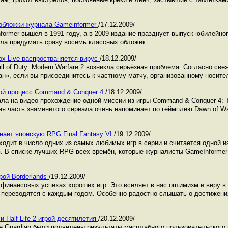
обложки журнала Gameinformer
/17.12.2009/
ormer вышел в 1991 году, а в 2009 издание празднует выпуск юбилейног
ла придумать сразу восемь классных обложек.
ox Live распространяется вирус
/18.12.2009/
ll of Duty: Modern Warfare 2 возникла серьёзная проблема. Согласно с
ан», если вы присоединитесь к частному матчу, организованному носите
овой процесс Command & Conquer 4
/18.12.2009/
сала на видео прохождение одной миссии из игры Command & Conquer 4: Ti
ая часть знаменитого сериала очень напоминает по геймплею Dawn of W
ает японскую RPG Final Fantasy VI
/19.12.2009/
 входит в число одних из самых любимых игр в серии и считается одной 
 В списке лучших RPG всех времён, которые журналисты GameInformer
рой Borderlands
/19.12.2009/
финансовых успехах хороших игр. Это вселяет в нас оптимизм и веру в 
 переводятся с каждым годом. Особенно радостно слышать о достижени
и Half-Life 2 игрой десятилетия
/20.12.2009/
he Guardian были подведены результаты масштабного пользовательского 