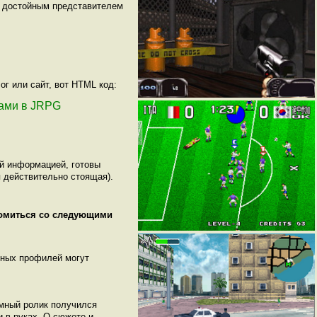
я достойным представителем
ог или сайт, вот HTML код:
етами в JRPG
ой информацией, готовы
 действительно стоящая).
комиться со следующими
нных профилей могут
амный ролик получился
и в руках. О сюжете и