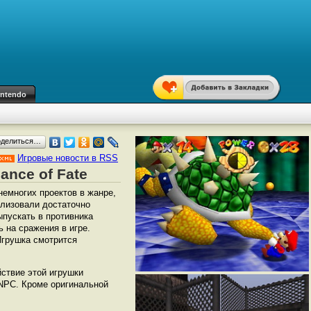
intendo
оделиться…
Игровые новости в RSS
ance of Fate
немногих проектов в жанре,
ализовали достаточно
ыпускать в противника
 на сражения в игре.
Игрушка смотрится
йствие этой игрушки
 NPC. Кроме оригинальной