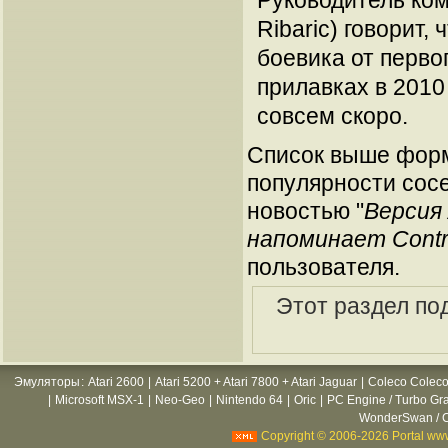
Руководитель ко
Ribaric) говорит,
боевика от перво
прилавках в 2010
совсем скоро.
Список выше форм
популярности сосе
новостью "
Версия 
напоминает Cont
пользователя.
Этот раздел по
Эмуляторы
:
Atari 2600
|
Atari 5200 + Atari 7800 + Atari Jaguar
|
Coleco Coleco
|
Microsoft MSX-1
|
Neo-Geo
|
Nintendo 64
|
Oric
|
PC Engine / Turbo Gr
WonderSwan / C
Copyright © 2006-2026 Portal www