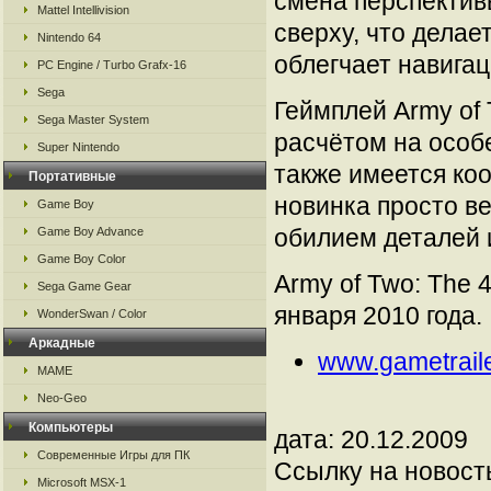
смена перспектив
Mattel Intellivision
сверху, что дела
Nintendo 64
облегчает навига
PC Engine / Turbo Grafx-16
Sega
Геймплей Army of 
Sega Master System
расчётом на особ
Super Nintendo
также имеется ко
Портативные
новинка просто ве
Game Boy
обилием деталей 
Game Boy Advance
Game Boy Color
Army of Two: The 
Sega Game Gear
января 2010 года.
WonderSwan / Color
Аркадные
www.gametrail
MAME
Neo-Geo
Компьютеры
дата: 20.12.2009
Современные Игры для ПК
Ссылку на новос
Microsoft MSX-1