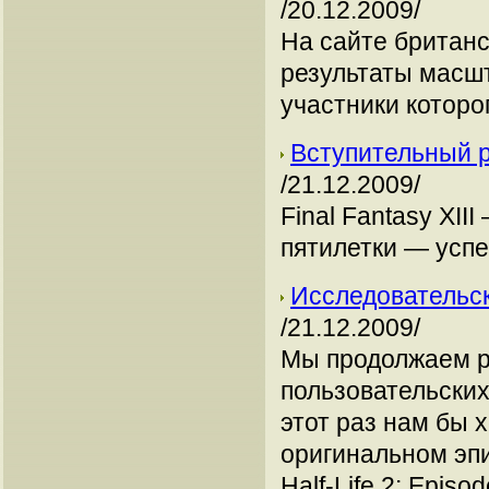
/20.12.2009/
На сайте британс
результаты масшт
участники которо
Вступительный ро
/21.12.2009/
Final Fantasy XI
пятилетки — усп
Исследовательска
/21.12.2009/
Мы продолжаем р
пользовательски
этот раз нам бы х
оригинальном эпи
Half-Life 2: Episo