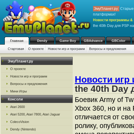
ЭмуПланет.ру:
Старые 
платформах!
Новости программы & 
the 40th Day для PSP н
Главная
Dendy
Game Boy
GBAdvance
GBColor
Стартовая
О проекте
Новости игр и программ
Вопросы и предложения
ЭмуПланет.ру
О проекте
Новости игр 
Новости игр и программ
Вопросы и предложения
the 40th Day
Мини Игры
Боевик Army of Tw
Консоли
Xbox 360, но и на
Atari 2600
Atari 5200, Atari 7800, Atari Jaguar
отличается от сво
ColecoVision
ролику, опублико
Dendy (Nintendo)