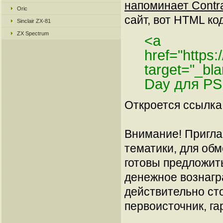
напоминает Contra
Oric
сайт, вот HTML код
Sinclair ZX-81
ZX Spectrum
<a
href="https
target="_bl
Day для PS
Откроется ссылка 
Внимание! Пригла
тематики, для об
готовы предложит
денежное вознагр
действительно сто
первоисточник, га