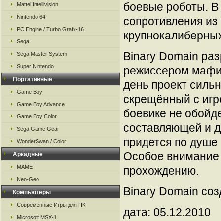
боевые роботы. В
Mattel Intellivision
Nintendo 64
сопротивления из 
PC Engine / Turbo Grafx-16
крупнокалиберных
Sega
Binary Domain ра
Sega Master System
Super Nintendo
режиссером мафио
Портативные
день проект силь
Game Boy
скрещённый с игро
Game Boy Advance
боевике не обойд
Game Boy Color
составляющей и д
Sega Game Gear
придется по душе 
WonderSwan / Color
Особое внимание
Аркадные
MAME
прохождению.
Neo-Geo
Binary Domain соз
Компьютеры
Современные Игры для ПК
дата: 05.12.2010
Microsoft MSX-1