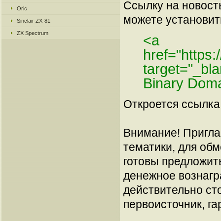
Ссылку на новос
Oric
можете установить
Sinclair ZX-81
ZX Spectrum
<a
href="https:
target="_bl
Binary Dom
Откроется ссылка 
Внимание! Пригла
тематики, для об
готовы предложит
денежное вознагр
действительно сто
первоисточник, га