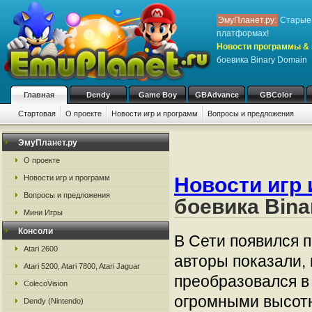
ЭмуПланет.ру:
Старые 
платформах!
Новости программы & 
боевика Binary Domain
Главная
Dendy
Game Boy
GBAdvance
GBColor
Стартовая
О проекте
Новости игр и программ
Вопросы и предложения
ЭмуПланет.ру
О проекте
Новости игр и программ
Новости игр 
Вопросы и предложения
боевика Bina
Мини Игры
Консоли
В Сети появился 
Atari 2600
авторы показали,
Atari 5200, Atari 7800, Atari Jaguar
преобразовался в 
ColecoVision
огромными высотн
Dendy (Nintendo)