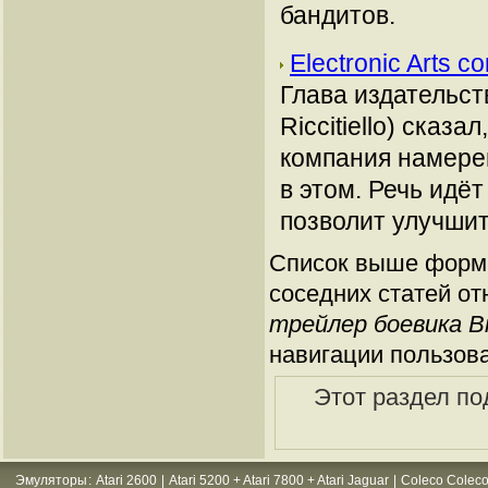
бандитов.
Electronic Arts 
Глава издательств
Riccitiello) сказ
компания намере
в этом. Речь идё
позволит улучшит
Список выше форми
соседних статей от
трейлер боевика B
навигации пользов
Этот раздел по
Эмуляторы
:
Atari 2600
|
Atari 5200 + Atari 7800 + Atari Jaguar
|
Coleco Coleco