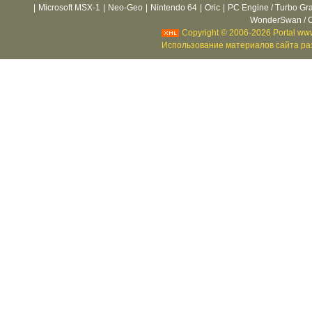
|
Microsoft MSX-1
|
Neo-Geo
|
Nintendo 64
|
Oric
|
PC Engine / Turbo Gr
WonderSwan / C
Copyright © 2006-2026 Portal www
Использование материалов сайта раз