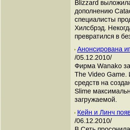
Blizzard выложил
дополнению Catac
специалисты про
Хилсбрэд. Неког
превратился в бе
Анонсирована игр
/05.12.2010/
Фирма Wanako за
The Video Game. 
средств на создан
Slime максимальн
загружаемой.
Кейн и Линч появя
/06.12.2010/
В Сеть просочила