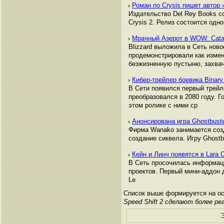
Роман по Crysis пишет автор
Издательство Del Rey Books с
Crysis 2. Релиз состоится одн
Мрачный Азерот в WOW: Cat
Blizzard выложила в Сеть нов
продемонстрировали как измен
безжизненную пустыню, захва
Кибер-трейлер боевика Binar
В Сети появился первый трейл
преобразовался в 2080 году. 
этом ролике с ними ср
Анонсирована игра Ghostbuste
Фирма Wanako занимается созд
создание сиквела. Игру Ghostb
Кейн и Линч появятся в Lara Cr
В Сеть просочилась информация 
проектов. Первый мини-аддон д
Le
Список выше формируется на осн
Speed Shift 2 сделают более р
Э