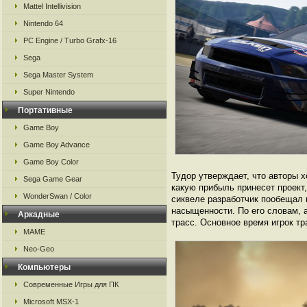
Mattel Intellivision
Nintendo 64
PC Engine / Turbo Grafx-16
Sega
Sega Master System
Super Nintendo
Портативные
Game Boy
Game Boy Advance
Game Boy Color
Тудор утверждает, что авторы 
Sega Game Gear
какую прибыль принесет проект
WonderSwan / Color
сиквеле разработчик пообещал м
насыщенности. По его словам, 
Аркадные
трасс. Основное время игрок тр
MAME
Neo-Geo
Компьютеры
Современные Игры для ПК
Microsoft MSX-1