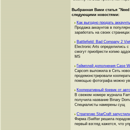
Выбранная Вами статья "
Need
следующими новостями:
Как выгодно продать аккаунты
Продажа аккаунтов в популяр
заработать на своих страницах,
Battlefield: Bad Company 2 V
Electronic Arts определились 
смогут приобрести копию аддона
MS
Геймплей дополнения Case We
Capcom выложила в Сеть новое
продемонстрировали кооперати
помощью фотографа можно ув
Кооперативный боевик от авт
В свежем номере журнала Fami
получила название Binary Dom
Специалисты намерены сущ
Стратегию StarCraft запустил
Фирма iSwifter решила порадов
первый взгляд кажется, что уп