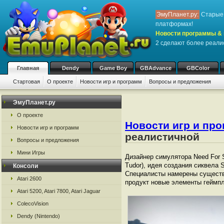
ЭмуПланет.ру:
Старые 
платформах!
Новости программы & 
2 сделают более реали
Главная
Dendy
Game Boy
GBAdvance
GBColor
Стартовая
О проекте
Новости игр и программ
Вопросы и предложения
ЭмуПланет.ру
О проекте
Новости игр и пр
Новости игр и программ
реалистичной
Вопросы и предложения
Мини Игры
Дизайнер симулятора Need For S
Tudor), идея создания сиквела 
Консоли
Специалисты намерены существе
Atari 2600
продукт новые элементы геймпл
Atari 5200, Atari 7800, Atari Jaguar
ColecoVision
Dendy (Nintendo)