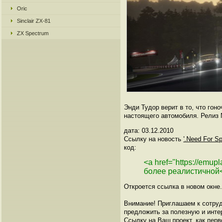
Oric
Sinclair ZX-81
ZX Spectrum
Энди Тудор верит в то, что гон
настоящего автомобиля. Релиз N
дата: 03.12.2010
Ссылку на новость
'.Need For S
код:
<a href="https://emup
более реалистичной
Откроется ссылка в новом окне.
Внимание! Приглашаем к сотруд
предложить за полезную и инте
Ссылку на Ваш проект, как перв