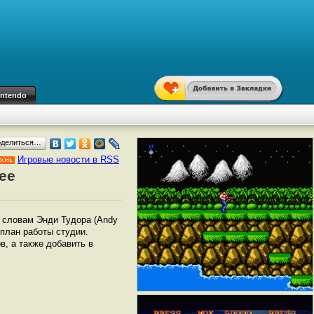
intendo
оделиться…
Игровые новости в RSS
лее
 словам Энди Тудора (Andy
 план работы студии.
, а также добавить в