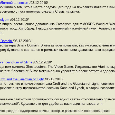
 «Ложной слепоты»
/03.12.2010/
ообщило о том, что в марте следующего года на прилавках появится кни
овременно с поступлением сиквела Crysis на рынок.
aclysm
/04.12.2010/
ое видео, посвященное дополнению Cataclysm для MMORPG World of Warc
ился город Хилсбрэд. Некогда оживленный населённый пункт Альянса п
че
y Domain
/05.12.2010/
ер шутера Binary Domain. В нём авторы показали, как густонаселённый 
Город буквально заставлен огромными высотными зданиями, а за порядко
rs: Sanctum of Slime
/05.12.2010/
анием сиквела Ghostbusters: The Video Game. Издательство Atari не вы
usters: Sanctum of Slime максимально упростят в плане затрат и сделаю
oft and the Guardian of Light
/06.12.2010/
о том, что в приключении Lara Croft and the Guardian of Light появятся
обавит в игру протагонистов боевика Kane and Lynch, а второй позволит
ование статистики популярности соседних статей относительно прямой 
еалистичной
". Сделано это для удобства навигации пользователя.
тот раздел поддержали ребята, которые разместили свое сообщение: