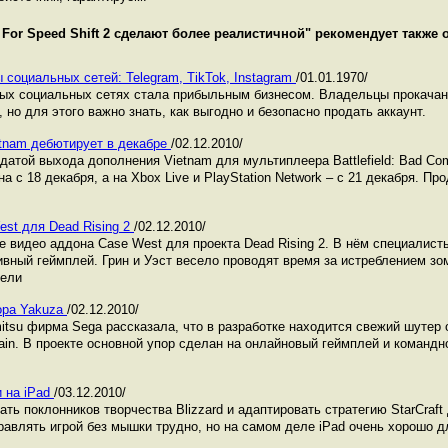
 For Speed Shift 2 сделают более реалистичной
" рекомендует также 
 социальных сетей: Telegram, TikTok, Instagram
/01.01.1970/
ных социальных сетях стала прибыльным бизнесом. Владельцы прокача
 но для этого важно знать, как выгодно и безопасно продать аккаунт.
ietnam дебютирует в декабре
/02.12.2010/
с датой выхода дополнения Vietnam для мультиплеера Battlefield: Bad C
 с 18 декабря, а на Xbox Live и PlayStation Network – с 21 декабря. Про
st для Dead Rising 2
/02.12.2010/
 видео аддона Case West для проекта Dead Rising 2. В нём специалист
вный геймплей. Грин и Уэст весело проводят время за истреблением зо
ели
ора Yakuza
/02.12.2010/
tsu фирма Sega рассказала, что в разработке находится свежий шутер о
ain. В проекте основной упор сделан на онлайновый геймплей и командн
и на iPad
/03.12.2010/
ать поклонников творчества Blizzard и адаптировать стратегию StarCraft
равлять игрой без мышки трудно, но на самом деле iPad очень хорошо д