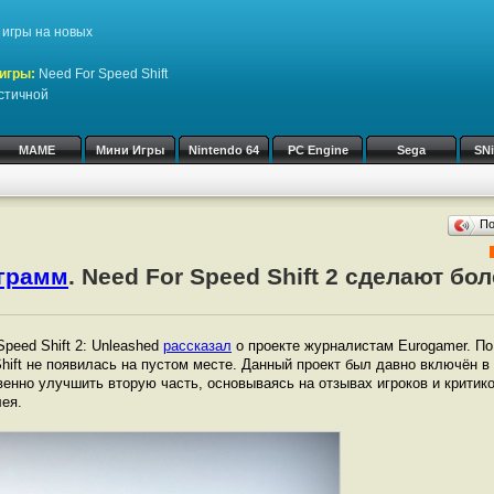
игры на новых
игры:
Need For Speed Shift
стичной
MAME
Мини Игры
Nintendo 64
PC Engine
Sega
SN
П
ограмм
. Need For Speed Shift 2 сделают бо
peed Shift 2: Unleashed
рассказал
о проекте журналистам Eurogamer. По
Shift не появилась на пустом месте. Данный проект был давно включён в
нно улучшить вторую часть, основываясь на отзывах игроков и критиков
ея.