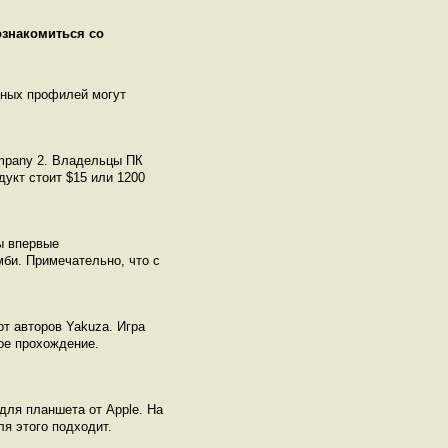
ознакомиться со
нных профилей могут
ompany 2. Владельцы ПК
дукт стоит $15 или 1200
ы впервые
мби. Примечательно, что с
т авторов Yakuza. Игра
ое прохождение.
 для планшета от Apple. На
ля этого подходит.