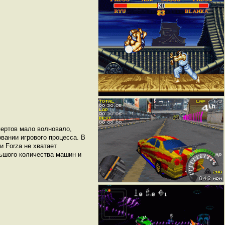
пертов мало волновало,
вании игрового процесса. В
и Forza не хватает
ьшого количества машин и