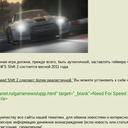
очная игра должна, прежде всего, быть аутентичной, заставлять геймера
FS Shift 2 состоится весной 2011 года.
peed Shift 2 сделают более реалистичной.'
Вы можете установить к себе н
lanet.ru/gamenews/upjp.html" target="_blank">Need For Speed 
</a>
ничеству все сайты нашей тематики, для обмена новостями и интересн
ресную информацию денежное вознаграждение (если новость или статья
оисточник, гарантируем!