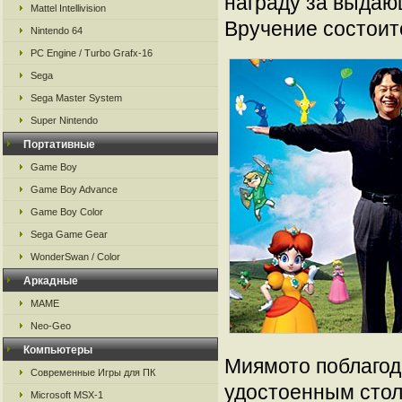
награду за выдаю
Mattel Intellivision
Вручение состоит
Nintendo 64
PC Engine / Turbo Grafx-16
Sega
Sega Master System
Super Nintendo
Портативные
Game Boy
Game Boy Advance
Game Boy Color
Sega Game Gear
WonderSwan / Color
Аркадные
MAME
Neo-Geo
Компьютеры
Миямото поблагод
Современные Игры для ПК
удостоенным стол
Microsoft MSX-1