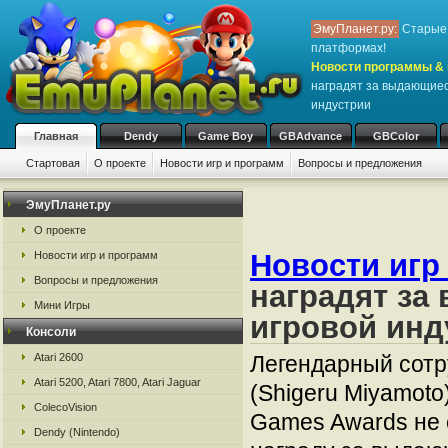
ЭмуПланет.ру:
Старые 
платформах!
Новости программы & 
наградят за выдающиес
индустрии
Главная
Dendy
Game Boy
GBAdvance
GBColor
Стартовая
О проекте
Новости игр и программ
Вопросы и предложения
ЭмуПланет.ру
О проекте
Новости игр
Новости игр и программ
Вопросы и предложения
наградят за
Мини Игры
игровой инд
Консоли
Atari 2600
Легендарный сотр
Atari 5200, Atari 7800, Atari Jaguar
(Shigeru Miyamoto
ColecoVision
Games Awards не с
Dendy (Nintendo)