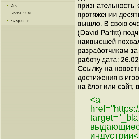
признательность 
Oric
протяжении десяти
Sinclair ZX-81
ZX Spectrum
вышло. В свою оч
(David Parfitt) по
наивысшей похвал
разработчикам за
работу.дата: 26.0
Ссылку на новос
достижения в игро
на блог или сайт, 
<a
href="https
target="_bl
выдающиеся
индустрии<