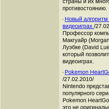
страны и их мног
противостоянию.
Новый алгоритм 
видеоиграх
/27.0
Профессор компью
Макгуайр (Morgan
Луэбке (David Lu
который позволит
видеоиграх.
Pokemon HeartGo
/27.02.2010/
Nintendo предст
популярного сери
Pokemon HeartGol
это не оригиналь