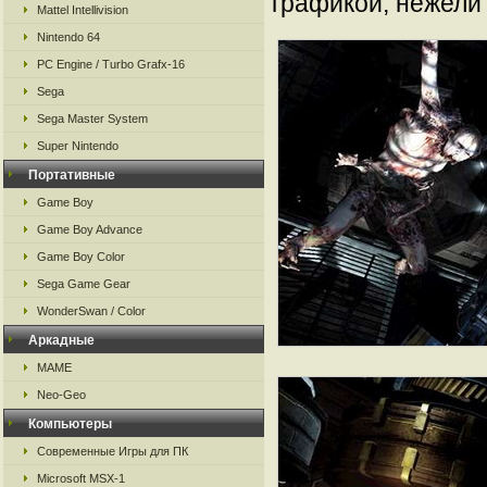
графикой, нежели 
Mattel Intellivision
Nintendo 64
PC Engine / Turbo Grafx-16
Sega
Sega Master System
Super Nintendo
Портативные
Game Boy
Game Boy Advance
Game Boy Color
Sega Game Gear
WonderSwan / Color
Аркадные
MAME
Neo-Geo
Компьютеры
Современные Игры для ПК
Microsoft MSX-1