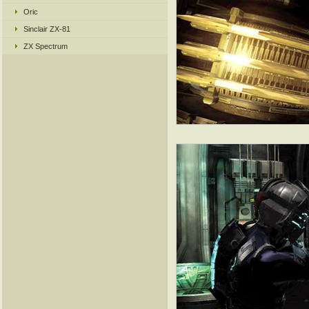
Oric
Sinclair ZX-81
ZX Spectrum