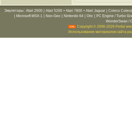
Эмуляторы
:
Atari 2600
|
Atari 5200 + Atari 7800 + Atari Jaguar
|
Coleco Coleco
|
Microsoft MSX-1
|
Neo-Geo
|
Nintendo 64
|
Oric
|
PC Engine / Turbo Gr
WonderSwan / C
Copyright © 2006-2026 Portal www
Использование материалов сайта раз