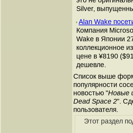
это не оригиналь
Silver, выпущенны
Alan Wake посет
Компания Microso
Wake в Японии 27
коллекционное и
цене в ¥8190 ($9
дешевле.
Список выше форм
популярности сосе
новостью "
Новые 
Dead Space 2
". С
пользователя.
Этот раздел п