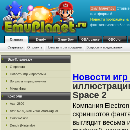
ЭмуПланет.ру:
Старые 
платформах!
Новости программы & 
фантастического боеви
Главная
Dendy
Game Boy
GBAdvance
GBColor
Стартовая
О проекте
Новости игр и программ
Вопросы и предложения
ЭмуПланет.ру
О проекте
Новости игр
Новости игр и программ
Вопросы и предложения
иллюстрации
Мини Игры
Space 2
Консоли
Atari 2600
Компания Electron
Atari 5200, Atari 7800, Atari Jaguar
скриншотов фанта
ColecoVision
выглядит весьма и
Dendy (Nintendo)