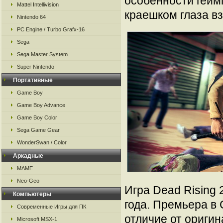
особенности гейм
Mattel Intellivision
краешком глаза вз
Nintendo 64
PC Engine / Turbo Grafx-16
Sega
Sega Master System
Super Nintendo
Портативные
Game Boy
Game Boy Advance
Game Boy Color
Sega Game Gear
WonderSwan / Color
Аркадные
MAME
Neo-Geo
Игра Dead Rising 
Компьютеры
года. Премьера в
Современные Игры для ПК
отличие от оригин
Microsoft MSX-1