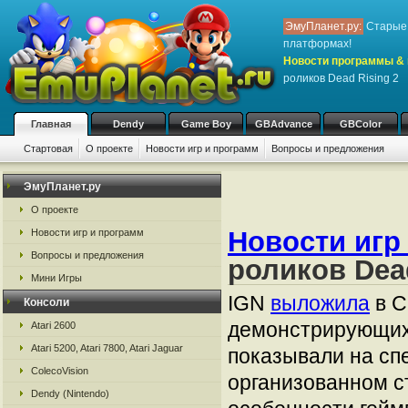
ЭмуПланет.ру:
Старые 
платформах!
Новости программы & 
роликов Dead Rising 2
Главная
Dendy
Game Boy
GBAdvance
GBColor
Стартовая
О проекте
Новости игр и программ
Вопросы и предложения
ЭмуПланет.ру
О проекте
Новости игр
Новости игр и программ
Вопросы и предложения
роликов Dead
Мини Игры
IGN
выложила
в С
Консоли
демонстрирующих 
Atari 2600
Atari 5200, Atari 7800, Atari Jaguar
показывали на сп
ColecoVision
организованном с
Dendy (Nintendo)