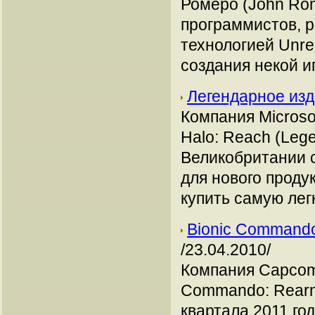
Ромеро (John Ro
программистов, 
технологией Unre
создания некой и
Легендарное изд
Компания Microso
Halo: Reach (Lege
Великобритании с
для нового проду
купить самую лег
Bionic Commando
/23.04.2010/
Компания Capcom 
Commando: Rearm
квартала 2011 го