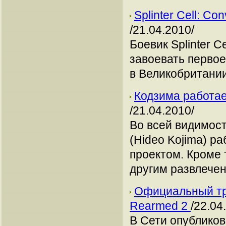
Splinter Cell: C
/21.04.2010/
Боевик Splinter C
завоевать первое
в Великобритании 
Кодзима работае
/21.04.2010/
Во всей видимос
(Hideo Kojima) р
проектом. Кроме т
другим развлечен
Официальный тр
Rearmed 2
/22.04
В Сети опублико