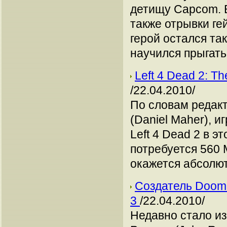
детищу Capcom. В
также отрывки ге
герой остался та
научился прыгать
Left 4 Dead 2: T
/22.04.2010/
По словам редак
(Daniel Maher), 
Left 4 Dead 2 в э
потребуется 560 
окажется абсолю
Создатель Doom 
3
/22.04.2010/
Недавно стало из