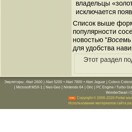
владельцы «золот
исключается поя
Список выше форм
популярности сосе
новостью "
Восемь 
для удобства нави
Этот раздел п
Эмуляторы
:
Atari 2600
|
Atari 5200 + Atari 7800 + Atari Jaguar
|
Coleco Coleco
|
Microsoft MSX-1
|
Neo-Geo
|
Nintendo 64
|
Oric
|
PC Engine / Turbo Gr
WonderSwan / C
Copyright © 2006-2026 Portal www
Использование материалов сайта раз