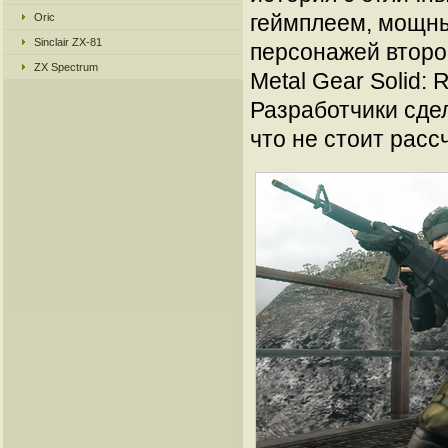
геймплеем, мощн
Oric
Sinclair ZX-81
персонажей второг
ZX Spectrum
Metal Gear Solid: 
Разработчики сде
что не стоит расс