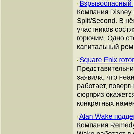
Взрывоопасный р
Компания Disney 
Split/Second. В н
участников сост
горючим. Одно ст
капитальный ремо
Square Enix гот
Представительниц
заявила, что неа
работает, поверг
сюрприз окажетс
конкретных намё
Alan Wake подд
Компания Remedy
Wake работает в 