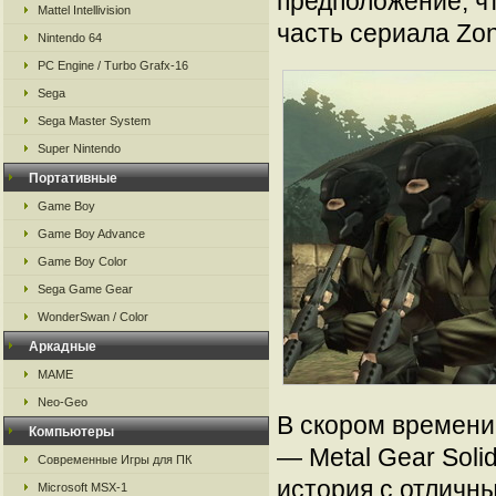
предположение, ч
Mattel Intellivision
часть сериала Zon
Nintendo 64
PC Engine / Turbo Grafx-16
Sega
Sega Master System
Super Nintendo
Портативные
Game Boy
Game Boy Advance
Game Boy Color
Sega Game Gear
WonderSwan / Color
Аркадные
MAME
Neo-Geo
В скором времени
Компьютеры
— Metal Gear Soli
Современные Игры для ПК
история с отличн
Microsoft MSX-1