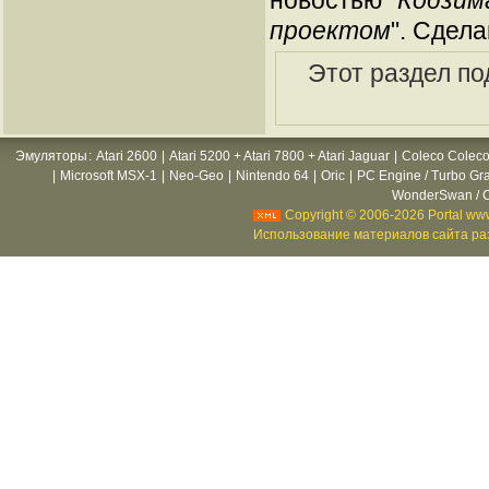
новостью "
Кодзим
проектом
". Сдел
Этот раздел по
Эмуляторы
:
Atari 2600
|
Atari 5200 + Atari 7800 + Atari Jaguar
|
Coleco Coleco
|
Microsoft MSX-1
|
Neo-Geo
|
Nintendo 64
|
Oric
|
PC Engine / Turbo Gr
WonderSwan / C
Copyright © 2006-2026 Portal www
Использование материалов сайта раз