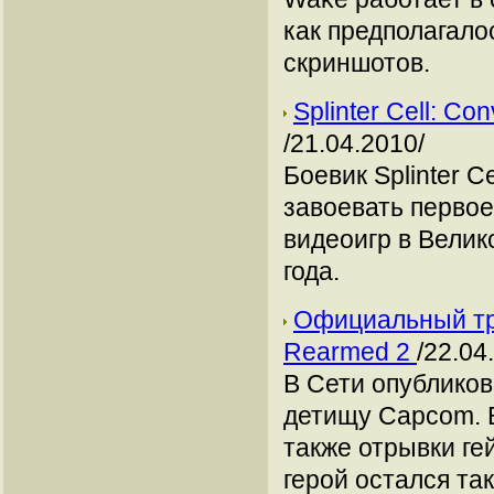
как предполагало
скриншотов.
Splinter Cell: C
/21.04.2010/
Боевик Splinter C
завоевать перво
видеоигр в Велик
года.
Официальный тр
Rearmed 2
/22.04
В Сети опублико
детищу Capcom. В
также отрывки ге
герой остался та