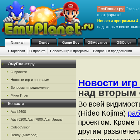
ЭмуПланет.ру:
Старые 
платформах!
Новости программы & 
над вторым секретным 
Главная
Dendy
Game Boy
GBAdvance
GBColor
Стартовая
О проекте
Новости игр и программ
Вопросы и предложения
ЭмуПланет.ру
О проекте
Новости игр
Новости игр и программ
Вопросы и предложения
над вторым 
Мини Игры
Во всей видимост
Консоли
(Hideo Kojima)
раб
Atari 2600
Atari 5200, Atari 7800, Atari Jaguar
проектом. Кроме т
ColecoVision
другим развлечен
Dendy (Nintendo)