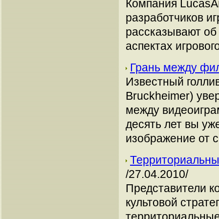
Компания LucasAr
разработчиков иг
рассказывают об
аспектах игровог
Грань между фи
Известный голли
Bruckheimer) уве
между видеоиграм
десять лет вы уж
изображение от 
Территориальные
/27.04.2010/
Представители ко
культовой страте
территориальные 