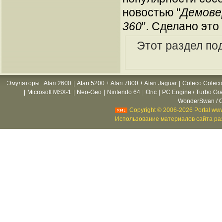
новостью "
Демовер
360
". Сделано это
Этот раздел по
Эмуляторы
:
Atari 2600
|
Atari 5200 + Atari 7800 + Atari Jaguar
|
Coleco Coleco
|
Microsoft MSX-1
|
Neo-Geo
|
Nintendo 64
|
Oric
|
PC Engine / Turbo Gr
WonderSwan / C
Copyright © 2006-2026 Portal www
Использование материалов сайта раз