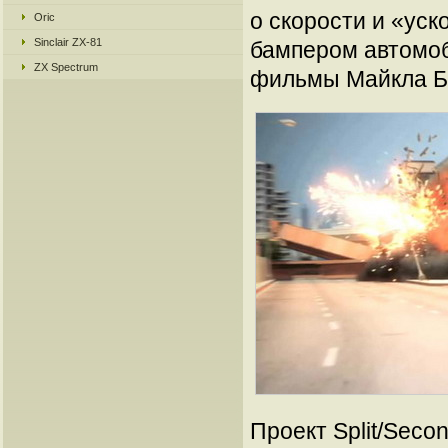
о скорости и «уск
Oric
Sinclair ZX-81
бампером автомоб
ZX Spectrum
фильмы Майкла Б
Проект Split/Seco