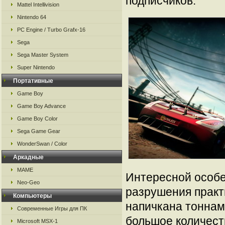
подписчиков.
Mattel Intellivision
Nintendo 64
PC Engine / Turbo Grafx-16
Sega
Sega Master System
Super Nintendo
Портативные
Game Boy
Game Boy Advance
Game Boy Color
Sega Game Gear
WonderSwan / Color
Аркадные
MAME
Интересной особе
Neo-Geo
разрушения практ
Компьютеры
напичкана тоннам
Современные Игры для ПК
большое количест
Microsoft MSX-1