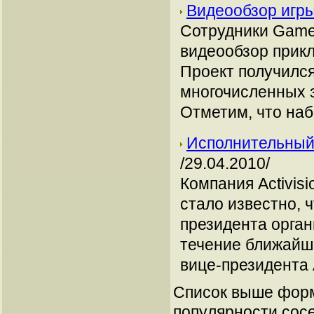
Видеообзор игры 
Сотрудники Gamet
видеообзор приклю
Проект получился
многочисленных з
Отметим, что на
Исполнительный 
/29.04.2010/
Компания Activis
стало известно, 
президента органи
течение ближайши
вице-президента A
Список выше форм
популярности сосе