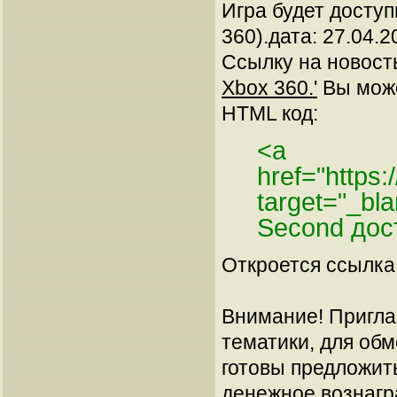
Игра будет доступн
360).дата: 27.04.2
Ссылку на новос
Xbox 360.'
Вы може
HTML код:
<a
href="https
target="_bl
Second дос
Откроется ссылка 
Внимание! Пригла
тематики, для об
готовы предложит
денежное вознагр