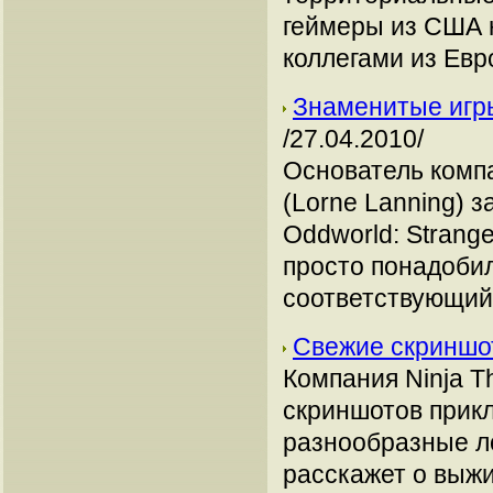
геймеры из США н
коллегами из Евр
Знаменитые игры
/27.04.2010/
Основатель компа
(Lorne Lanning) з
Oddworld: Strang
просто понадоби
соответствующий 
Свежие скриншо
Компания Ninja T
скриншотов прик
разнообразные л
расскажет о выж