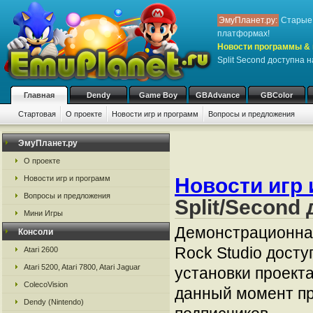
ЭмуПланет.ру:
Старые 
платформах!
Новости программы & 
Split Second доступна 
Главная
Dendy
Game Boy
GBAdvance
GBColor
Стартовая
О проекте
Новости игр и программ
Вопросы и предложения
ЭмуПланет.ру
О проекте
Новости игр 
Новости игр и программ
Вопросы и предложения
Split/Second
Мини Игры
Демонстрационная
Консоли
Rock Studio досту
Atari 2600
Atari 5200, Atari 7800, Atari Jaguar
установки проекта
ColecoVision
данный момент пр
Dendy (Nintendo)