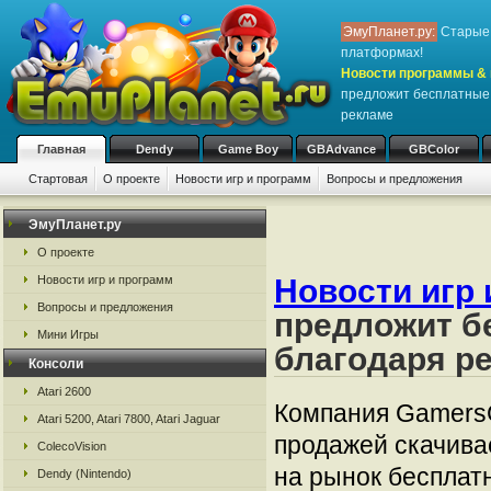
ЭмуПланет.ру:
Старые 
платформах!
Новости программы & 
предложит бесплатные 
рекламе
Главная
Dendy
Game Boy
GBAdvance
GBColor
Стартовая
О проекте
Новости игр и программ
Вопросы и предложения
ЭмуПланет.ру
О проекте
Новости игр и программ
Новости игр 
Вопросы и предложения
предложит б
Мини Игры
благодаря р
Консоли
Atari 2600
Компания GamersG
Atari 5200, Atari 7800, Atari Jaguar
продажей скачива
ColecoVision
на рынок бесплат
Dendy (Nintendo)