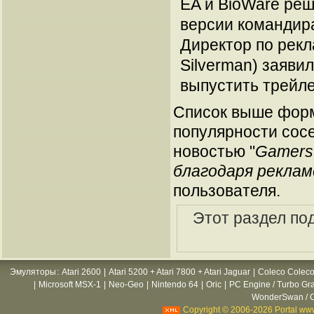
EA и BioWare реш
версии командира
Директор по рекл
Silverman) заявил
выпустить трейл
Список выше форм
популярности сосе
новостью "
Gamers
благодаря реклам
пользователя.
Этот раздел по
Эмуляторы
:
Atari 2600
|
Atari 5200 + Atari 7800 + Atari Jaguar
|
Coleco Coleco
|
Microsoft MSX-1
|
Neo-Geo
|
Nintendo 64
|
Oric
|
PC Engine / Turbo Gr
WonderSwan / C
Copyright © 2006-2026 Portal www