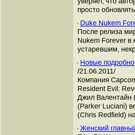
уверяет, что авт
просто обновлять
Duke Nukem For
После релиза ми
Nukem Forever в 
устаревшим, нек
Новые подробност
/21.06.2011/
Компания Capcom
Resident Evil: Re
Джил Валентайн (J
(Parker Luciani)
(Chris Redfield) н
Женский главный