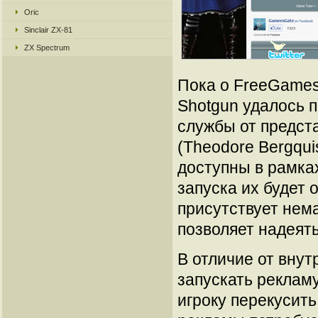
Oric
Sinclair ZX-81
ZX Spectrum
Пока о FreeGames
Shotgun удалось 
службы от предст
(Theodore Bergqui
доступны в рамках
запуска их будет 
присутствует нем
позволяет надеят
В отличие от вну
запускать рекламу
игроку перекусить