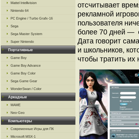
Mattel Intellivision
отсчитывает врем
Nintendo 64
рекламной игровог
PC Engine / Turbo Grafx-16
пользователя нич
Sega
более 70 дней — 
Sega Master System
Дата говорит сама
Super Nintendo
и школьников, ко
Портативные
чтобы тратить их 
Game Boy
Game Boy Advance
Game Boy Color
Sega Game Gear
WonderSwan / Color
Аркадные
MAME
Neo-Geo
Компьютеры
Современные Игры для ПК
Microsoft MSX-1