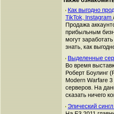
также ознакомит
Как выгодно про
TikTok, Instagram
Продажа аккаунто
прибыльным бизн
могут заработать
знать, как выгодн
Выделенные сер
Во время выставки
Роберт Боулинг (R
Modern Warfare 
серверов. На да
сказать ничего к
Эпический сингл
На Е3 2011 глав