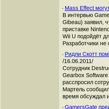
Mass Effect могу
В интервью GameT
Gibeau) заявил, ч
приставке Ninten
Wii U подойдёт дл
Разработчики не
Ридли Скотт помо
/16.06.2011/
Сотрудник Destru
Gearbox Software
расспросил сотруд
Мартель сообщил,
время обсуждал 
GamersGate пред