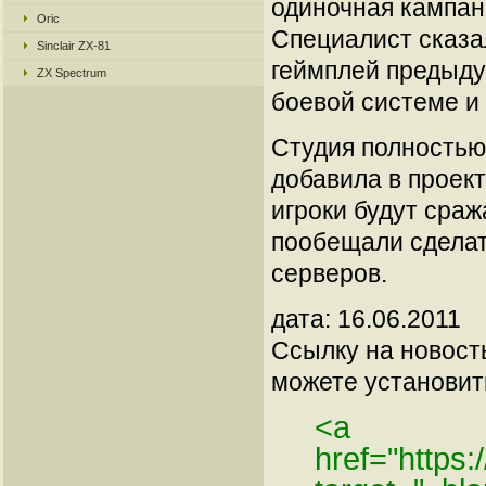
одиночная кампан
Oric
Специалист сказал
Sinclair ZX-81
геймплей предыду
ZX Spectrum
боевой системе и
Студия полностью
добавила в проек
игроки будут сраж
пообещали сделат
серверов.
дата: 16.06.2011
Ссылку на новос
можете установить
<a
href="https