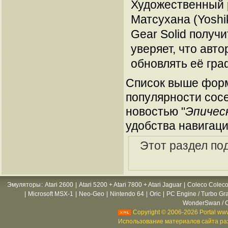
Художественный р
Матсухана (Yoshi
Gear Solid получ
уверяет, что авт
обновлять её гра
Список выше форм
популярности сосе
новостью "
Эпическ
удобства навигаци
Этот раздел по
Эмуляторы
:
Atari 2600
|
Atari 5200 + Atari 7800 + Atari Jaguar
|
Coleco Coleco
|
Microsoft MSX-1
|
Neo-Geo
|
Nintendo 64
|
Oric
|
PC Engine / Turbo Gr
WonderSwan / C
Copyright © 2006-2026 Portal www
Использование материалов сайта раз