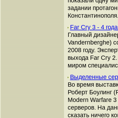
показали одну ми
задании протагон
Константинополя.
Far Cry 3 - 4 го
Главный дизайнер
Vandernberghe) с
2008 году. Экспе
выхода Far Cry 2
миром специалис
Выделенные сер
Во время выставки
Роберт Боулинг (R
Modern Warfare 
серверов. На да
сказать ничего к