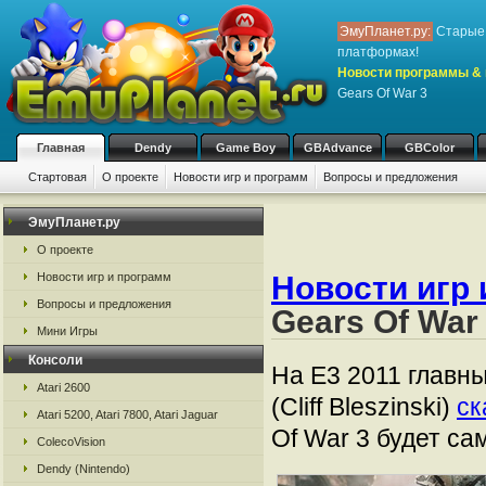
ЭмуПланет.ру:
Старые 
платформах!
Новости программы & 
Gears Of War 3
Главная
Dendy
Game Boy
GBAdvance
GBColor
Стартовая
О проекте
Новости игр и программ
Вопросы и предложения
ЭмуПланет.ру
О проекте
Новости игр и программ
Новости игр 
Вопросы и предложения
Gears Of War
Мини Игры
Консоли
На Е3 2011 главн
Atari 2600
(Cliff Bleszinski)
ск
Atari 5200, Atari 7800, Atari Jaguar
Of War 3 будет с
ColecoVision
Dendy (Nintendo)