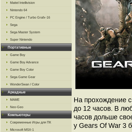
Mattel Intellivision
Nintendo 64
PC Engine / Turbo Grafx-16
Sega
Sega Master System
Super Nintendo
Портативные
Game Boy
Game Boy Advance
Game Boy Color
Sega Game Gear
WonderSwan / Color
Аркадные
На прохождение си
MAME
до 12 часов. В лю
Neo-Geo
Компьютеры
часов дольше сво
Современные Игры для ПК
у Gears Of War 3
Microsoft MSX-1