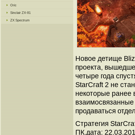
Oric
Sinclair ZX-81
ZX Spectrum
Новое детище Bli
проекта, вышедшег
четыре года спуст
StarCraft 2 не ст
некоторые ранее 
взаимосвязанные 
продаваться отдел
Стратегия StarCra
ПК.дата: 22.03.20