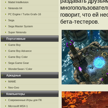
раздавать друзья
Mattel Intellivision
многопользовател
Nintendo 64
говорит, что ей н
PC Engine / Turbo Grafx-16
бета-тестеров.
Sega
Sega Master System
Super Nintendo
Портативные
Game Boy
Game Boy Advance
Game Boy Color
Sega Game Gear
WonderSwan / Color
Аркадные
MAME
Neo-Geo
Компьютеры
Современные Игры для ПК
Microsoft MSX-1