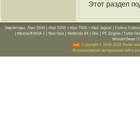
Этот раздел по
Эмуляторы
:
Atari 2600
|
Atari 5200 + Atari 7800 + Atari Jaguar
|
Coleco Coleco
|
Microsoft MSX-1
|
Neo-Geo
|
Nintendo 64
|
Oric
|
PC Engine / Turbo Gr
WonderSwan / C
Copyright © 2006-2026 Portal www
Использование материалов сайта раз