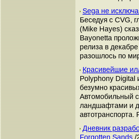
Sega не исключа
Беседуя с CVG, г
(Mike Hayes) ска
Bayonetta пролож
релиза в декабре
разошлось по ми
Красивейшие ил
Polyphony Digita
безумно красивых
Автомобильный с
ландшафтами и 
автотранспорта. 
Дневник разработ
Forgotten Sands
/