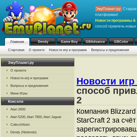
ЭмуПланет.ру:
Старые 
платформах!
Новости программы & 
способ привлечь новых и
Главная
Dendy
Game Boy
GBAdvance
GBColor
Стартовая
О проекте
Новости игр и программ
Вопросы и предложения
ЭмуПланет.ру
О проекте
Новости игр
Новости игр и программ
Вопросы и предложения
способ прив
Мини Игры
2
Консоли
Atari 2600
Компания Blizzar
Atari 5200, Atari 7800, Atari Jaguar
StarCraft 2 за сч
ColecoVision
зарегистрировавш
Dendy (Nintendo)