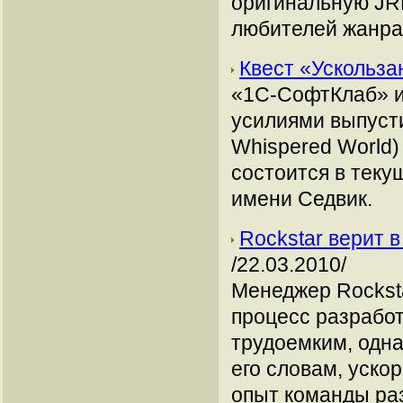
оригинальную JR
любителей жанра
Квест «Ускольз
«1С-СофтКлаб» и
усилиями выпусти
Whispered World)
состоится в теку
имени Седвик.
Rockstar верит 
/22.03.2010/
Менеджер Rocksta
процесс разрабо
трудоемким, одна
его словам, уско
опыт команды ра