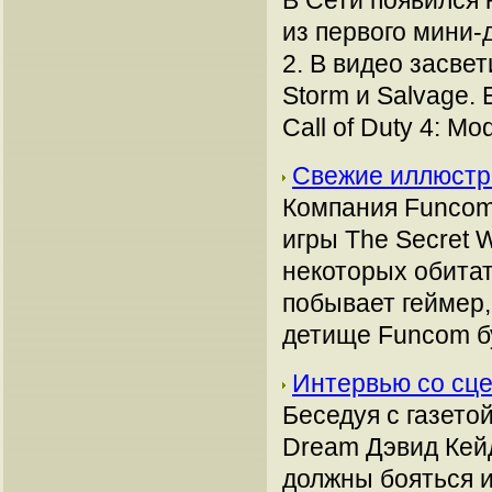
В Сети появился
из первого мини-
2. В видео засвет
Storm и Salvage. 
Call of Duty 4: Mo
Свежие иллюстр
Компания Funcom
игры The Secret 
некоторых обитат
побывает геймер,
детище Funcom б
Интервью со сц
Беседуя с газето
Dream Дэвид Кейд
должны бояться и