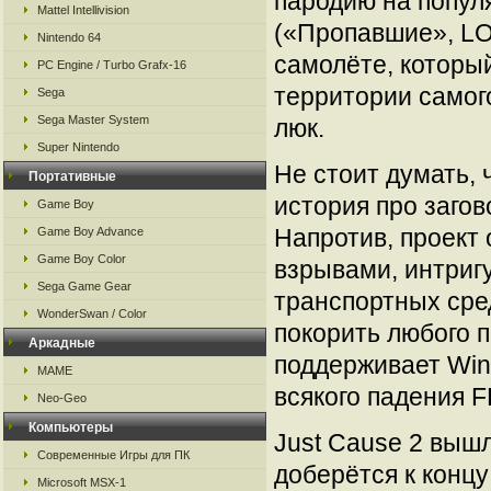
пародию на попул
Mattel Intellivision
(«Пропавшие», LOS
Nintendo 64
самолёте, которы
PC Engine / Turbo Grafx-16
территории самог
Sega
Sega Master System
люк.
Super Nintendo
Не стоит думать, 
Портативные
история про загов
Game Boy
Напротив, проект 
Game Boy Advance
Game Boy Color
взрывами, интриг
Sega Game Gear
транспортных сре
WonderSwan / Color
покорить любого п
Аркадные
поддерживает Wind
MAME
всякого падения F
Neo-Geo
Компьютеры
Just Cause 2 вышл
Современные Игры для ПК
доберётся к концу
Microsoft MSX-1