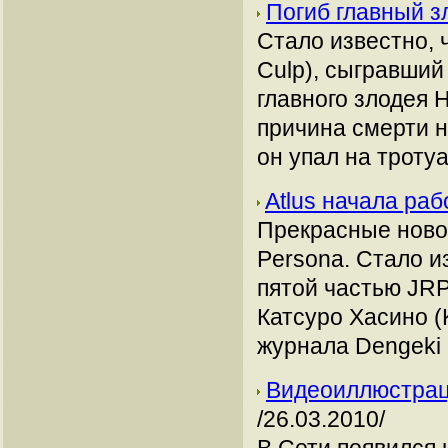
Погиб главный зл
Стало известно, 
Culp), сыгравший
главного злодея Ha
причина смерти н
он упал на тротуа
Atlus начала раб
Прекрасные новос
Persona. Стало из
пятой частью JRP
Катсуро Хасино (
журнала Dengeki 
Видеоиллюстраци
/26.03.2010/