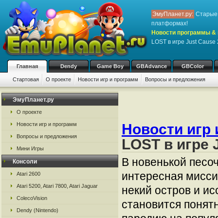
ЭмуПланет.ру:
Старые 
платформах!
Новости программы & 
LOST в игре Just Cause 
Главная
Dendy
Game Boy
GBAdvance
GBColor
Стартовая
О проекте
Новости игр и программ
Вопросы и предложения
ЭмуПланет.ру
О проекте
Новости игр и программ
Новости игр 
Вопросы и предложения
LOST в игре 
Мини Игры
В новенькой песоч
Консоли
интересная миссия
Atari 2600
Atari 5200, Atari 7800, Atari Jaguar
некий остров и и
ColecoVision
становится понятн
Dendy (Nintendo)