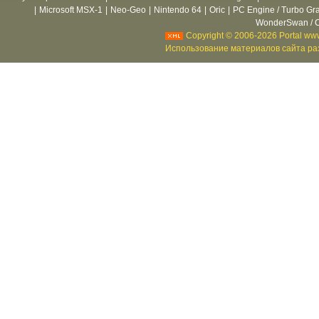
|
Microsoft MSX-1
|
Neo-Geo
|
Nintendo 64
|
Oric
|
PC Engine / Turbo Gr
WonderSwan / C
Copyright © 2006-2026 Portal www
Использование материалов сайта раз