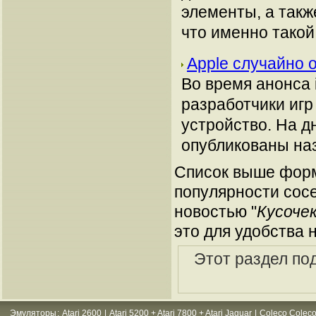
элементы, а такж
что именно такой
Apple случайно 
Во время анонса 
разработчики игр
устройство. На д
опубликованы наз
Список выше форм
популярности сосе
новостью "
Кусочек
это для удобства 
Этот раздел по
Эмуляторы
:
Atari 2600
|
Atari 5200 + Atari 7800 + Atari Jaguar
|
Coleco Coleco