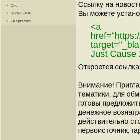
Ссылку на новос
Oric
Вы можете установ
Sinclair ZX-81
ZX Spectrum
<a
href="https
target="_bl
Just Cause 
Откроется ссылка 
Внимание! Пригла
тематики, для об
готовы предложит
денежное вознагр
действительно сто
первоисточник, га