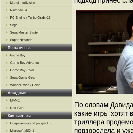
подход принес сла
Mattel Intellivision
Nintendo 64
PC Engine / Turbo Grafx-16
Sega
Sega Master System
Super Nintendo
Портативные
Game Boy
Game Boy Advance
Game Boy Color
Sega Game Gear
WonderSwan / Color
Аркадные
MAME
По словам Дэвида
Neo-Geo
какие игры хотят 
Компьютеры
триллера продемо
Современные Игры для ПК
повзрослела и уж
Microsoft MSX-1