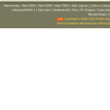
Эмуляторы
:
Atari 2600
|
Atari 5200 + Atari 7800 + Atari Jaguar
|
Coleco Coleco
|
Microsoft MSX-1
|
Neo-Geo
|
Nintendo 64
|
Oric
|
PC Engine / Turbo Gr
WonderSwan / C
Copyright © 2006-2026 Portal www
Использование материалов сайта раз