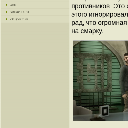
противников. Это 
Oric
Sinclair ZX-81
этого игнорирова
ZX Spectrum
рад, что огромная
на смарку.