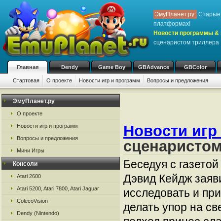
ЭмуПланет.ру:
Старые 
платформах!
Новости программы & 
сценаристом триллера 
Главная
Dendy
Game Boy
GBAdvance
GBColor
Стартовая
О проекте
Новости игр и программ
Вопросы и предложения
ЭмуПланет.ру
О проекте
Новости игр
Новости игр и программ
Вопросы и предложения
сценаристом
Мини Игры
Беседуя с газето
Консоли
Дэвид Кейдж заяви
Atari 2600
Atari 5200, Atari 7800, Atari Jaguar
исследовать и при
ColecoVision
делать упор на св
Dendy (Nintendo)