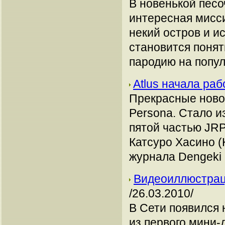
В новенькой песо
интересная мисси
некий остров и и
становится понят
пародию на попу
Atlus начала раб
Прекрасные новос
Persona. Стало из
пятой частью JRP
Катсуро Хасино (
журнала Dengeki 
Видеоиллюстраци
/26.03.2010/
В Сети появился
из первого мини-