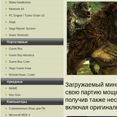
Mattel Intellivision
Nintendo 64
PC Engine / Turbo Grafx-16
Sega
Sega Master System
Super Nintendo
Портативные
Game Boy
Game Boy Advance
Game Boy Color
Sega Game Gear
WonderSwan / Color
Аркадные
Загружаемый мини
MAME
свою партию мощн
Neo-Geo
получив также не
Компьютеры
включая оригинал
Современные Игры для ПК
Microsoft MSX-1