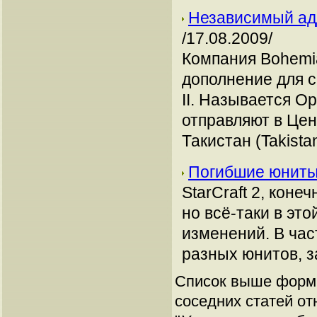
Независимый ад
/17.08.2009/
Компания Bohemia
дополнение для 
II. Называется Op
отправляют в Це
Такистан (Takistan
Погибшие юниты 
StarCraft 2, коне
но всё-таки в эт
изменений. В час
разных юнитов, з
Список выше форми
соседних статей от