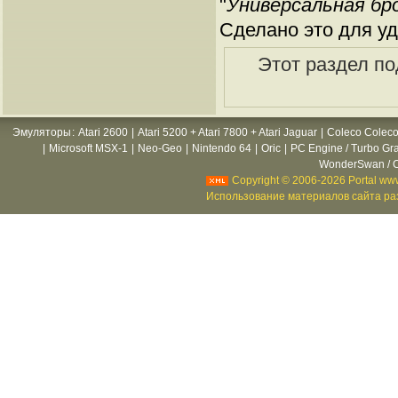
"
Универсальная брон
Сделано это для уд
Этот раздел по
Эмуляторы
:
Atari 2600
|
Atari 5200 + Atari 7800 + Atari Jaguar
|
Coleco Coleco
|
Microsoft MSX-1
|
Neo-Geo
|
Nintendo 64
|
Oric
|
PC Engine / Turbo Gr
WonderSwan / C
Copyright © 2006-2026 Portal www
Использование материалов сайта раз