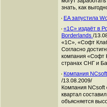
могут заработать
знать, как выгодн
EA запустила Wo
«1С» издаёт в Ро
Borderlands
/13.0
«1С», «Софт Клаб
Согласно достиг
компания «Софт К
странах СНГ и Ба
Компания NCsoft 
/13.08.2009/
Компания NCsoft 
квартал составил
объясняется выс