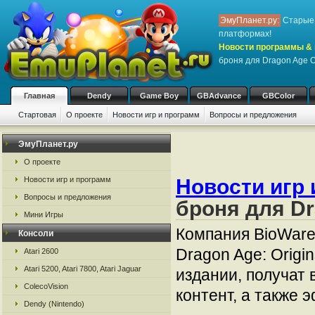
ЭмуПланет.ру:
Старые 
платформах!
Новости программы & 
броня для Dragon Age Or
Главная
Dendy
Game Boy
GBAdvance
GBColor
Стартовая
О проекте
Новости игр и программ
Вопросы и предложения
ЭмуПланет.ру
О проекте
Новости игр и программ
Новости игр 
Вопросы и предложения
броня для Dra
Мини Игры
Компания BioWar
Консоли
Dragon Age: Origi
Atari 2600
Atari 5200, Atari 7800, Atari Jaguar
издании, получат
ColecoVision
контент, а также
Dendy (Nintendo)