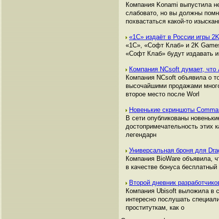
Компания Konami выпустила не
слабовато, но вы должны помни
похвастаться какой-то изыскан
«1С» издаёт в России игры 2K
«1С», «Софт Клаб» и 2K Games
«Софт Клаб» будут издавать и
Компания NCsoft думает, что A
Компания NCsoft объявила о т
высочайшими продажами многоп
второе место после Worl
Новенькие скриншоты Comma
В сети опубликованы новенькие
достопримечательность этих к
легендарн
Универсальная броня для Drag
Компания BioWare объявила, чт
в качестве бонуса бесплатный
Второй дневник разработчико
Компания Ubisoft выложила в с
интересно послушать специали
проституткам, как о