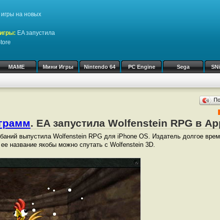
игры на новых
игры:
EA запустила
tore
MAME
Мини Игры
Nintendo 64
PC Engine
Sega
SN
П
ограмм
. EA запустила Wolfenstein RPG в Ap
баний выпустила Wolfenstein RPG для iPhone OS. Издатель долгое врем
 ее название якобы можно спутать с Wolfenstein 3D.