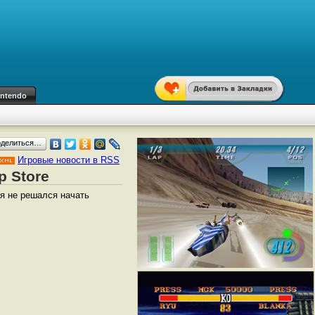
intendo
оделиться…
Игровые новости в RSS
p Store
я не решался начать