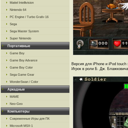
Mattel Intellivision
Nintendo 64
PC Engine / Turbo Grafx-16
Sega
Sega Master System
Super Nintendo
Портативные
Game Boy
Game Boy Advance
Версия для iPhone и iPod touc
Game Boy Color
Игрок в роли Б. Дж. Блажкович
Sega Game Gear
WonderSwan / Color
Аркадные
MAME
Neo-Geo
Компьютеры
Современные Игры для ПК
Microsoft MSX-1