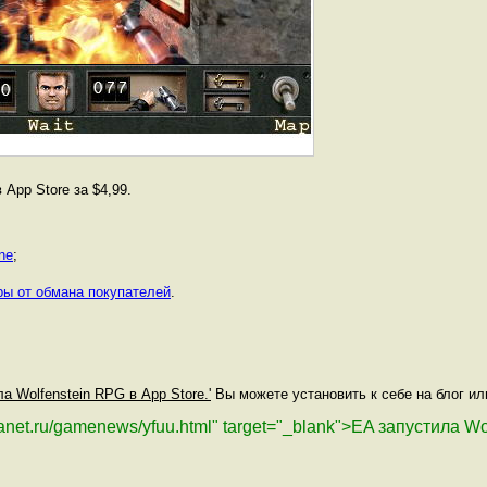
App Store за $4,99.
ne
;
ры от обмана покупателей
.
ла Wolfenstein RPG в App Store.'
Вы можете установить к себе на блог ил
lanet.ru/gamenews/yfuu.html" target="_blank">EA запустила W