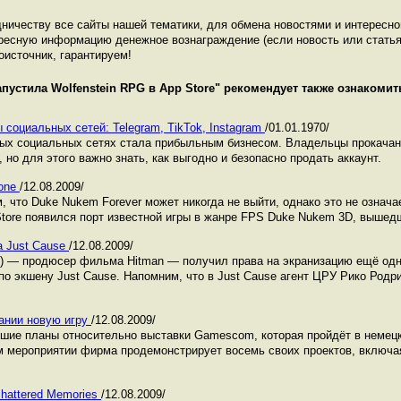
ничеству все сайты нашей тематики, для обмена новостями и интересн
ресную информацию денежное вознаграждение (если новость или статья
оисточник, гарантируем!
апустила Wolfenstein RPG в App Store
" рекомендует также ознакоми
 социальных сетей: Telegram, TikTok, Instagram
/01.01.1970/
ных социальных сетях стала прибыльным бизнесом. Владельцы прокача
 но для этого важно знать, как выгодно и безопасно продать аккаунт.
hone
/12.08.2009/
, что Duke Nukem Forever может никогда не выйти, однако это не означа
Store появился порт известной игры в жанре FPS Duke Nukem 3D, вышедш
а Just Cause
/12.08.2009/
eh) — продюсер фильма Hitman — получил права на экранизацию ещё одн
 экшену Just Cause. Напомним, что в Just Cause агент ЦРУ Рико Родриг
ании новую игру
/12.08.2009/
шие планы относительно выставки Gamescom, которая пройдёт в немецк
 мероприятии фирма продемонстрирует восемь своих проектов, включая
Shattered Memories
/12.08.2009/