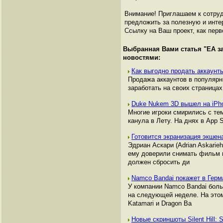
Внимание! Приглашаем к сотруд
предложить за полезную и инте
Ссылку на Ваш проект, как перв
Выбранная Вами статья "
EA з
новостями:
Как выгодно продать аккаунты
Продажа аккаунтов в популяр
заработать на своих страницах,
Duke Nukem 3D вышел на iP
Многие игроки смирились с тем
канула в Лету. На днях в App 
Готовится экранизация экшен
Эдриан Аскари (Adrian Askari
ему доверили снимать фильм по
должен сбросить ди
Namco Bandai покажет в Герм
У компании Namco Bandai боль
на следующей неделе. На этом
Katamari и Dragon Ba
Новые скриншоты Silent Hill: 