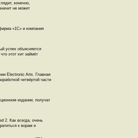
лядит, конечно,
значит не может
фирма «1С» и компания
ный успех объясняется
что этот хит займёт
 Electronic Arts. Главная
азработкой четвёртой части
кционном издании, получат
d 2. Как всегда, очень
ратиться к ворам и