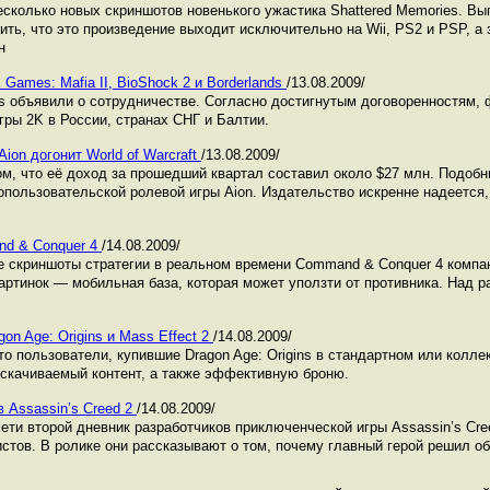
сколько новых скриншотов новенького ужастика Shattered Memories. Выг
ть, что это произведение выходит исключительно на Wii, PS2 и PSP, а 
н
 Games: Mafia II, BioShock 2 и Borderlands
/13.08.2009/
 объявили о сотрудничестве. Согласно достигнутым договоренностям, 
гры 2K в России, странах СНГ и Балтии.
ion догонит World of Warcraft
/13.08.2009/
ом, что её доход за прошедший квартал составил около $27 млн. Подоб
ользовательской ролевой игры Aion. Издательство искренне надеется, 
nd & Conquer 4
/14.08.2009/
 скриншоты стратегии в реальном времени Command & Conquer 4 компании
артинок — мобильная база, которая может уползти от противника. Над р
on Age: Origins и Mass Effect 2
/14.08.2009/
о пользователи, купившие Dragon Age: Origins в стандартном или колле
 скачиваемый контент, а также эффективную броню.
в Assassin’s Creed 2
/14.08.2009/
ети второй дневник разработчиков приключенческой игры Assassin’s Cree
стов. В ролике они рассказывают о том, почему главный герой решил об