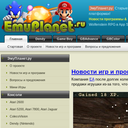
ЭмуПланет.ру:
Старые 
платформах!
Новости программы & 
Wolfenstein RPG в App S
Главная
Dendy
Game Boy
GBAdvance
GBColor
Стартовая
О проекте
Новости игр и программ
Вопросы и предложения
ЭмуПланет.ру
О проекте
Новости игр и пр
Новости игр и программ
Компания
EA
после долгих коле
Вопросы и предложения
продажи игрушки из-за того, что
Мини Игры
Консоли
Atari 2600
Atari 5200, Atari 7800, Atari Jaguar
ColecoVision
Dendy (Nintendo)