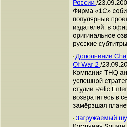
России
/23.09.200
Фирма «1С» соби
популярные прое
издателей, в офи
оригинальное оз
русские субтитры
Дополнение Chao
Of War 2
/23.09.2
Компания THQ ан
успешной стратег
студии Relic Ent
возвратитесь в се
замёрзшая плане
Загружаемый шу
Компания Square 