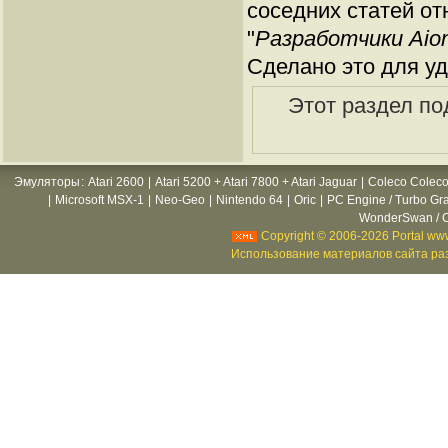
соседних статей от
"
Разработчики Aio
Сделано это для уд
Этот раздел по
Эмуляторы
:
Atari 2600
|
Atari 5200 + Atari 7800 + Atari Jaguar
|
Coleco Coleco
|
Microsoft MSX-1
|
Neo-Geo
|
Nintendo 64
|
Oric
|
PC Engine / Turbo Gr
WonderSwan / C
Copyright © 2006-2026 Portal www
Использование материалов сайта раз