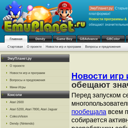
ЭмуПланет.ру:
Старые 
платформах!
Новости программы & 
обещают значительные
Главная
Dendy
Game Boy
GBAdvance
GBColor
Стартовая
О проекте
Новости игр и программ
Вопросы и предложения
ЭмуПланет.ру
О проекте
Новости игр и программ
Новости игр 
Вопросы и предложения
обещают зна
Мини Игры
Перед запуском с
Консоли
многопользователь
Atari 2600
Atari 5200, Atari 7800, Atari Jaguar
пообещала
всем п
ColecoVision
собирается актив
Dendy (Nintendo)