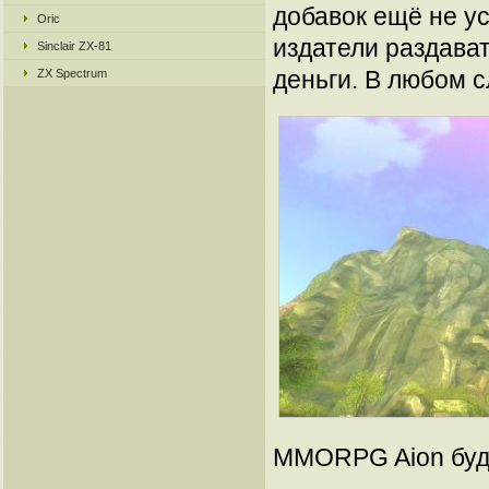
добавок ещё не у
Oric
издатели раздават
Sinclair ZX-81
деньги. В любом сл
ZX Spectrum
MMORPG Aion буде