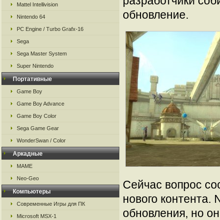
разработчики соб
Mattel Intellivision
обновление.
Nintendo 64
PC Engine / Turbo Grafx-16
Sega
Sega Master System
Super Nintendo
Портативные
Game Boy
Game Boy Advance
Game Boy Color
Sega Game Gear
WonderSwan / Color
Аркадные
MAME
Neo-Geo
Сейчас вопрос со
Компьютеры
нового контента. 
Современные Игры для ПК
обновления, но о
Microsoft MSX-1