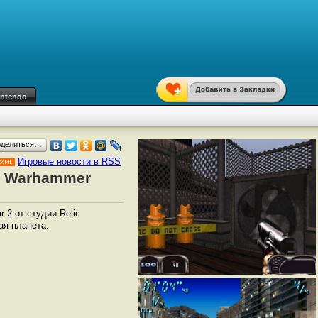
intendo
оделиться…
Игровые новости в RSS
ы Warhammer
2 от студии Relic
ая планета.