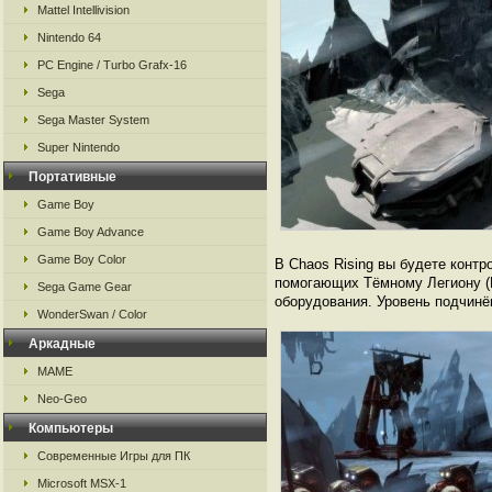
Mattel Intellivision
Nintendo 64
PC Engine / Turbo Grafx-16
Sega
Sega Master System
Super Nintendo
Портативные
Game Boy
Game Boy Advance
Game Boy Color
В Chaos Rising вы будете контр
помогающих Тёмному Легиону (B
Sega Game Gear
оборудования. Уровень подчинё
WonderSwan / Color
Аркадные
MAME
Neo-Geo
Компьютеры
Современные Игры для ПК
Microsoft MSX-1