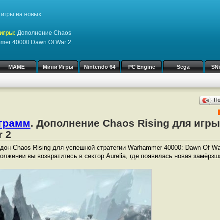
игры на новых
игры:
Дополнение Chaos
mmer 40000 Dawn Of War 2
MAME
Мини Игры
Nintendo 64
PC Engine
Sega
SN
П
ограмм
. Дополнение Chaos Rising для игр
r 2
он Chaos Rising для успешной стратегии Warhammer 40000: Dawn Of War 
должении вы возвратитесь в сектор Aurelia, где появилась новая замёрзш