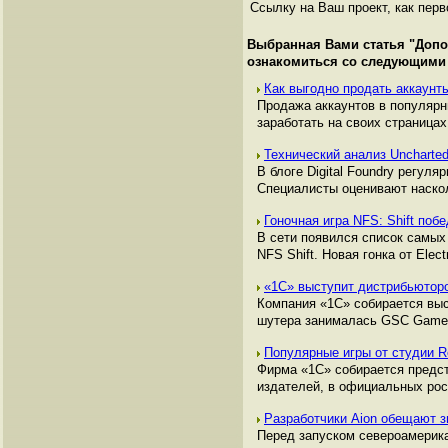
Ссылку на Ваш проект, как перв
Выбранная Вами статья "
Допо
ознакомиться со следующими
Как выгодно продать аккаунты
Продажа аккаунтов в популяр
заработать на своих страницах,
Технический анализ Uncharte
В блоге Digital Foundry регу
Специалисты оценивают наскол
Гоночная игра NFS: Shift по
В сети появился список самых 
NFS Shift. Новая гонка от Elec
«1C» выступит дистрибьюторо
Компания «1С» собирается выс
шутера занималась GSC Game Wo
Популярные игры от студии 
Фирма «1С» собирается предст
издателей, в официальных рос
Разработчики Aion обещают 
Перед запуском североамерика