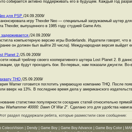
 что собирается активно поддерживать его в будущем. Каждый год разр
 Neo для PSP
/24.09.2009/
 анонсировала игру Thexder Neo — специальный загружаемый шутер для
а Thexder, выпущенного в 1985 году студией Game Arts.
s задерживается
/24.09.2009/
стигла компьютерную версию игры Borderlands. Издатели говорят, что в
 (ранее он должен был выйти 20 числа). Международная версия выйдет е
st Planet 2
/25.09.2009/
ети новый трейлер своего кооперативного шутера Lost Planet 2. В данн
кации, где будут проходить бои. Во-первых, нам показали джунгли. Во-
захвату THQ
/25.09.2009/
ерия Warner готовится поглотить умирающую компанию THQ. После появ
ели вверх на 13%. В последнее время дела у американского издательс
нование статистики популярности соседних статей относительно прямой
гры Warhammer 40000: Dawn Of War 2
". Сделано это для удобства навига
тот раздел поддержали ребята, которые разместили свое сообщение:
o ColecoVision
|
Dendy
|
Game Boy
|
Game Boy Advance
|
Game Boy Color
|
MA