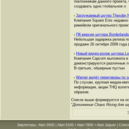
поклонникам данного проекта,
создавать одно глобальное о
Загружаемый шутер Thexder
Компания Square Enix недавно
римейком оригинального проект
ПК-версия шутера Borderland
Небольшая задержка релиза по
продаже 26 октября 2009 года
Новый видео-ролик шутера Lo
Компания Capcom выложила в с
демонстрируются различные ло
В-третьих, обширные пустын
Warner ведёт переговоры по 
По слухам, крупная медиа-имп
информации, акции THQ взлет
образом.
Список выше формируется на ос
"
Дополнение Chaos Rising для и
Э
Эмуляторы
:
Atari 2600
|
Atari 5200 + Atari 7800 + Atari Jaguar
|
Colec