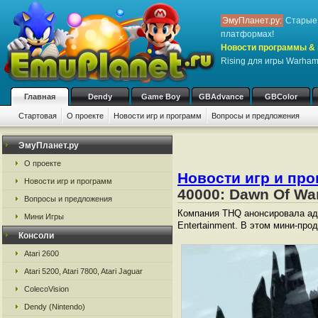
ЭмуПланет.ру:
Старые 
платформах!
Новости программы & 
Rising для игры Warha
Главная
Dendy
Game Boy
GBAdvance
GBColor
Стартовая
О проекте
Новости игр и программ
Вопросы и предложения
ЭмуПланет.ру
О проекте
Новости игр и пр
Новости игр и программ
40000: Dawn Of Wa
Вопросы и предложения
Компания THQ анонсировала адд
Мини Игры
Entertainment. В этом мини-про
Консоли
Atari 2600
Atari 5200, Atari 7800, Atari Jaguar
ColecoVision
Dendy (Nintendo)