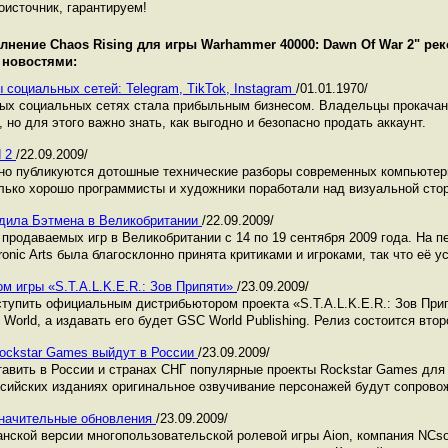
оисточник, гарантируем!
лнение Chaos Rising для игры Warhammer 40000: Dawn Of War 2
" ре
 новостями:
 социальных сетей: Telegram, TikTok, Instagram
/01.01.1970/
ных социальных сетях стала прибыльным бизнесом. Владельцы прокача
 но для этого важно знать, как выгодно и безопасно продать аккаунт.
d 2
/22.09.2009/
лярно публикуются дотошные технические разборы современных компьютер
ько хорошо программисты и художники поработали над визуальной стор
бедила Бэтмена в Великобритании
/22.09.2009/
продаваемых игр в Великобритании с 14 по 19 сентября 2009 года. На п
tronic Arts была благосклонно принята критиками и игроками, так что её 
м игры «S.T.A.L.K.E.R.: Зов Припяти»
/23.09.2009/
тупить официальным дистрибьютором проекта «S.T.A.L.K.E.R.: Зов Прип
rld, а издавать его будет GSC World Publishing. Релиз состоится второ
Rockstar Games выйдут в России
/23.09.2009/
авить в России и странах СНГ популярные проекты Rockstar Games для
сийских изданиях оригинальное озвучивание персонажей будут сопрово
значительные обновления
/23.09.2009/
нской версии многопользовательской ролевой игры Aion, компания NCs