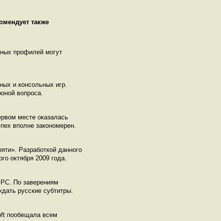
комендует также
нных профилей могут
ных и консольных игр.
оной вопроса.
ервом месте оказалась
успех вполне закономерен.
яти». Разработкой данного
го октября 2009 года.
 PC. По заверениям
ждать русские субтитры.
oft пообещала всем