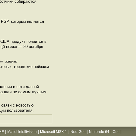
аботчики собираются
 PSP, который является
 США продукт появится в
щё позже — 30 октября.
ом ролике
вторых, городские пейзажи.
ления в сети данной
тва шли не самым лучшим
 связи с новостью
ции пользователя.
ME
|
Mattel Intellivision
|
Microsoft MSX-1
|
Neo-Geo
|
Nintendo 64
|
Oric
|