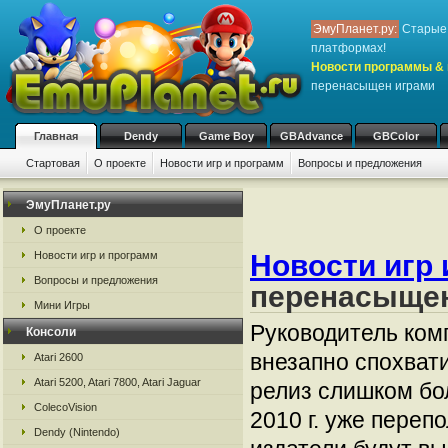
ЭмуПланет.ру:
Старые 
платформах!
Новости программы & 
перенасыщен играми
Главная
Dendy
Game Boy
GBAdvance
GBColor
Стартовая
О проекте
Новости игр и программ
Вопросы и предложения
ЭмуПланет.ру
О проекте
Новости игр и программ
Новости игр 
Вопросы и предложения
перенасыщен
Мини Игры
Руководитель комп
Консоли
внезапно спохвати
Atari 2600
Atari 5200, Atari 7800, Atari Jaguar
релиз слишком бол
ColecoVision
2010 г. уже переп
Dendy (Nintendo)