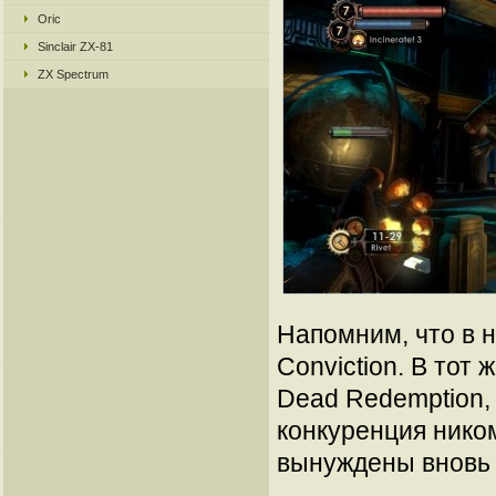
Oric
Sinclair ZX-81
ZX Spectrum
Напомним, что в на
Conviction. В тот
Dead Redemption, 
конкуренция нико
вынуждены вновь 