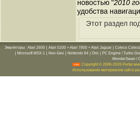
новостью "
2010 г
удобства навигаци
Этот раздел по
Эмуляторы
:
Atari 2600
|
Atari 5200 + Atari 7800 + Atari Jaguar
|
Coleco Coleco
|
Microsoft MSX-1
|
Neo-Geo
|
Nintendo 64
|
Oric
|
PC Engine / Turbo Gr
WonderSwan / C
Copyright © 2006-2026 Portal www
Использование материалов сайта раз