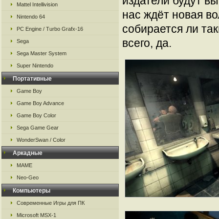
издатели будут вы
Mattel Intellivision
нас ждёт новая во
Nintendo 64
собирается ли так
PC Engine / Turbo Grafx-16
всего, да.
Sega
Sega Master System
Super Nintendo
Портативные
Game Boy
Game Boy Advance
Game Boy Color
Sega Game Gear
WonderSwan / Color
Аркадные
MAME
Neo-Geo
Компьютеры
Современные Игры для ПК
Microsoft MSX-1