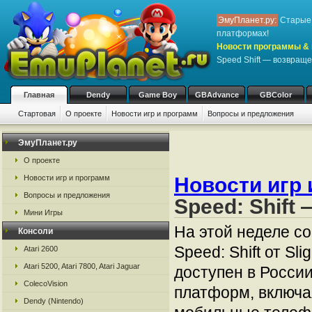
ЭмуПланет.ру:
Старые 
платформах!
Новости программы & 
Speed Shift — возвраще
Главная
Dendy
Game Boy
GBAdvance
GBColor
Стартовая
О проекте
Новости игр и программ
Вопросы и предложения
ЭмуПланет.ру
О проекте
Новости игр и программ
Новости игр 
Вопросы и предложения
Speed: Shift
Мини Игры
На этой неделе со
Консоли
Speed: Shift от Sl
Atari 2600
Atari 5200, Atari 7800, Atari Jaguar
доступен в Росси
ColecoVision
платформ, включая
Dendy (Nintendo)