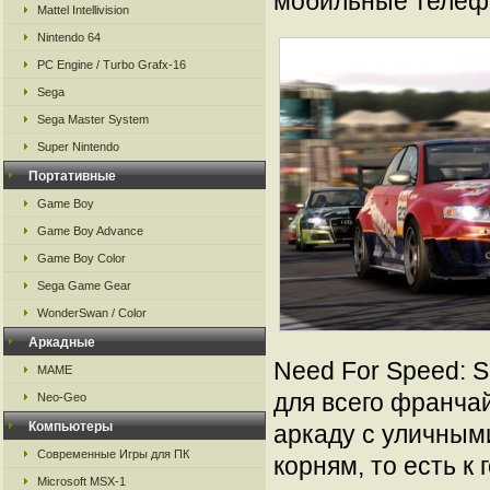
мобильные телеф
Mattel Intellivision
Nintendo 64
PC Engine / Turbo Grafx-16
Sega
Sega Master System
Super Nintendo
Портативные
Game Boy
Game Boy Advance
Game Boy Color
Sega Game Gear
WonderSwan / Color
Аркадные
Need For Speed: S
MAME
для всего франчай
Neo-Geo
Компьютеры
аркаду с уличным
Современные Игры для ПК
корням, то есть к
Microsoft MSX-1