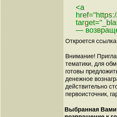
<a
href="https
target="_bl
— возвраще
Откроется ссылка 
Внимание! Пригла
тематики, для об
готовы предложит
денежное вознагр
действительно сто
первоисточник, га
Выбранная Вами 
возвращение к г