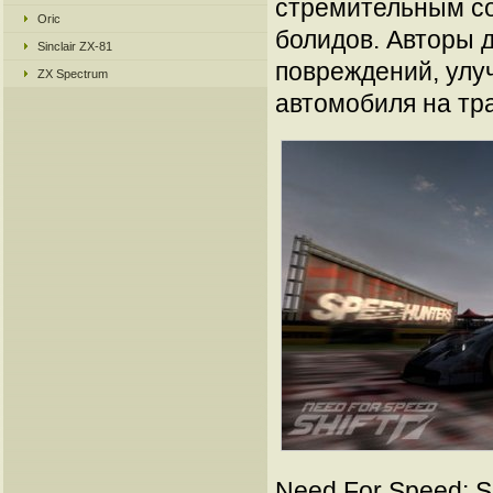
стремительным со
Oric
болидов. Авторы 
Sinclair ZX-81
повреждений, улу
ZX Spectrum
автомобиля на тр
Need For Speed: S