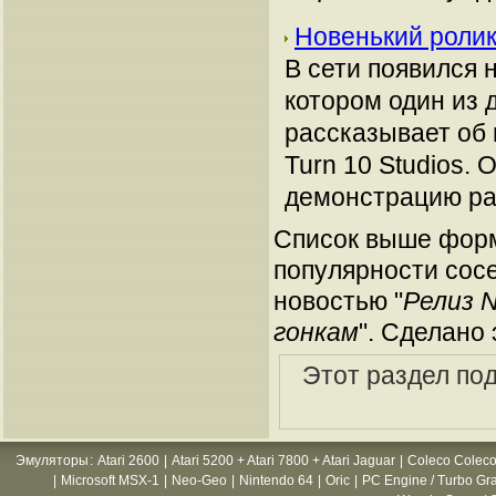
Новенький ролик
В сети появился н
котором один из 
рассказывает об 
Turn 10 Studios. 
демонстрацию ра
Список выше форм
популярности сосе
новостью "
Релиз N
гонкам
". Сделано
Этот раздел по
Эмуляторы
:
Atari 2600
|
Atari 5200 + Atari 7800 + Atari Jaguar
|
Coleco Coleco
|
Microsoft MSX-1
|
Neo-Geo
|
Nintendo 64
|
Oric
|
PC Engine / Turbo Gr