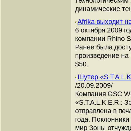
технологическим
динамические те
Afrika выходит н
6 октября 2009 го
компании Rhino St
Ранее была досту
произведение на 
$50.
Шутер «S.T.A.L.K
/20.09.2009/
Компания GSC Wor
«S.T.A.L.K.E.R.: З
отправлена в печ
года. Поклонники
мир Зоны отчужд