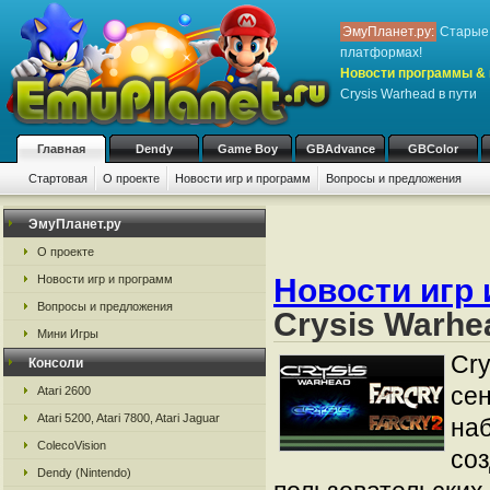
ЭмуПланет.ру:
Старые 
платформах!
Новости программы & 
Crysis Warhead в пути
Главная
Dendy
Game Boy
GBAdvance
GBColor
Стартовая
О проекте
Новости игр и программ
Вопросы и предложения
ЭмуПланет.ру
О проекте
Новости игр и программ
Новости игр 
Вопросы и предложения
Crysis Warhe
Мини Игры
Cry
Консоли
сен
Atari 2600
Atari 5200, Atari 7800, Atari Jaguar
на
ColecoVision
соз
Dendy (Nintendo)