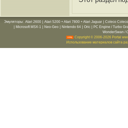
Эмуляторы
:
Atari 2600
|
Atari 5200 + Atari 7800 + Atari Jaguar
|
Coleco Coleco
|
Microsoft MSX-1
|
Neo-Geo
|
Nintendo 64
|
Oric
|
PC Engine / Turbo Gr
WonderSwan / C
Copyright © 2006-2026 Portal www
Использование материалов сайта раз