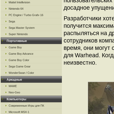
пользовательских
Mattel Intellivision
досадное упущени
Nintendo 64
PC Engine / Turbo Grafx-16
Разработчики хоте
Sega
получится максим
Sega Master System
распыляться на др
Super Nintendo
сотрудников комп
Портативные
время, они могут
Game Boy
для Warhead. Когд
Game Boy Advance
Game Boy Color
неизвестно.
Sega Game Gear
WonderSwan / Color
Аркадные
MAME
Neo-Geo
Компьютеры
Современные Игры для ПК
Microsoft MSX-1