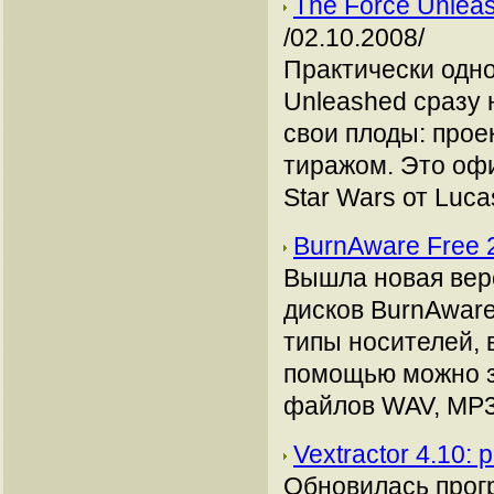
The Force Unle
/02.10.2008/
Практически одно
Unleashed сразу
свои плоды: прое
тиражом. Это оф
Star Wars от Luca
BurnAware Free 
Вышла новая вер
дисков BurnAware
типы носителей, 
помощью можно з
файлов WAV, MP3,
Vextractor 4.10:
Обновилась прог