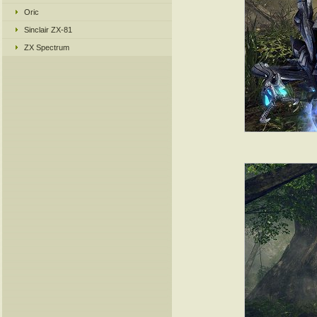
Oric
Sinclair ZX-81
ZX Spectrum