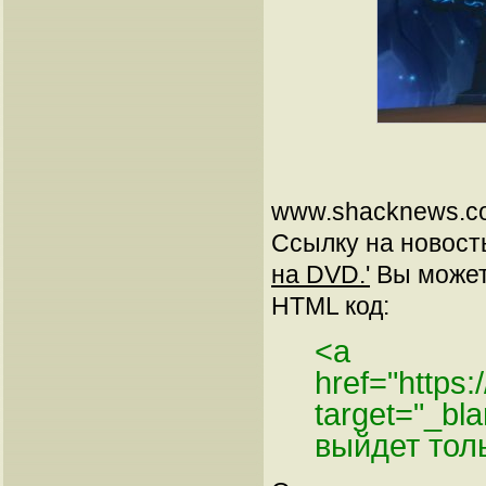
www.shacknews.co
Ссылку на новос
на DVD.'
Вы можете
HTML код:
<a
href="https
target="_bl
выйдет тол