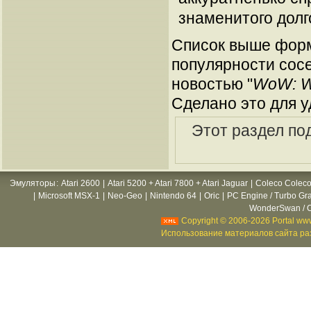
знаменитого долг
Список выше форм
популярности сосе
новостью "
WoW: Wr
Сделано это для у
Этот раздел по
Эмуляторы
:
Atari 2600
|
Atari 5200 + Atari 7800 + Atari Jaguar
|
Coleco Coleco
|
Microsoft MSX-1
|
Neo-Geo
|
Nintendo 64
|
Oric
|
PC Engine / Turbo Gr
WonderSwan / C
Copyright © 2006-2026 Portal www
Использование материалов сайта раз