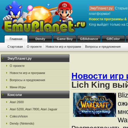
ЭмуПланет.ру:
Старые 
платформах!
Новости программы & 
King выйдет только на
Главная
Dendy
Game Boy
GBAdvance
GBColor
Стартовая
О проекте
Новости игр и программ
Вопросы и предложения
ЭмуПланет.ру
О проекте
Новости игр 
Новости игр и программ
Вопросы и предложения
Lich King вы
Мини Игры
Bli
Консоли
ожи
Atari 2600
Atari 5200, Atari 7800, Atari Jaguar
мно
ColecoVision
War
Dendy (Nintendo)