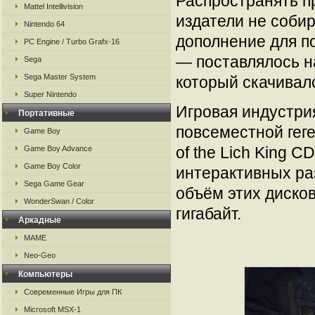
Распространять п
Mattel Intellivision
издатели не соби
Nintendo 64
дополнение для 
PC Engine / Turbo Grafx-16
— поставлялось на
Sega
Sega Master System
который скачивалс
Super Nintendo
Игровая индустрия
Портативные
повсеместной гег
Game Boy
of the Lich King 
Game Boy Advance
Game Boy Color
интерактивных ра
Sega Game Gear
объём этих дисков
WonderSwan / Color
гигабайт.
Аркадные
MAME
Neo-Geo
Компьютеры
Современные Игры для ПК
Microsoft MSX-1