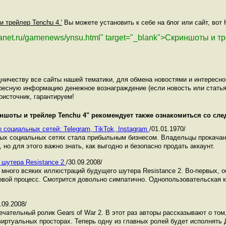
и трейлер Tenchu 4.'
Вы можете установить к себе на блог или сайт, вот
planet.ru/gamenews/ynsu.html" target="_blank">Скриншоты и 
ничеству все сайты нашей тематики, для обмена новостями и интересн
ресную информацию денежное вознаграждение (если новость или статья
оисточник, гарантируем!
ншоты и трейлер Tenchu 4
" рекомендует также ознакомиться со сл
 социальных сетей: Telegram, TikTok, Instagram
/01.01.1970/
ных социальных сетях стала прибыльным бизнесом. Владельцы прокача
 но для этого важно знать, как выгодно и безопасно продать аккаунт.
 шутера Resistance 2
/30.09.2008/
 много всяких иллюстраций будущего шутера Resistance 2. Во-первых, о
овой процесс. Смотрится довольно симпатично. Однопользовательская 
.09.2008/
чательный ролик Gears of War 2. В этот раз авторы рассказывают о том,
виртуальных просторах. Теперь одну из главных ролей будет исполнять 