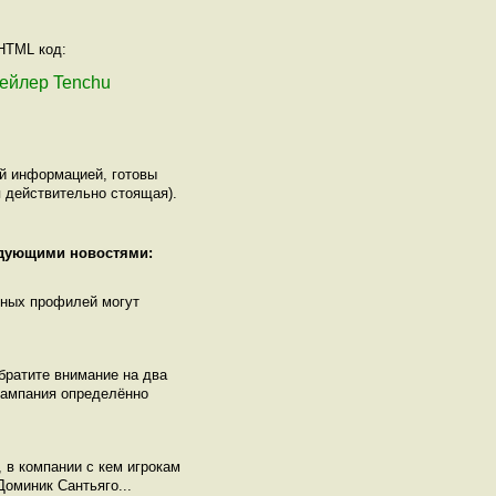
 HTML код:
трейлер Tenchu
ой информацией, готовы
 действительно стоящая).
едующими новостями:
нных профилей могут
братите внимание на два
кампания определённо
 в компании с кем игрокам
Доминик Сантьяго...