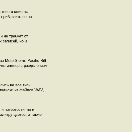
чтового клиента
 приблизить ее по
и не требует от
 записей, но и
MotorStorm: Pacific Rift,
ультиплеер с разделением
пись на все типы
диодиски из файлов WAV,
и потертости, но и
алитру цветов, а также