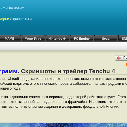
игры на новых
игры:
Скриншоты и
MAME
Мини Игры
Nintendo 64
PC Engine
Sega
SN
П
ограмм
. Скриншоты и трейлер Tenchu 4
ния Ubisoft представила несколько новеньких скриншотов стэлс-экшена 
ейский издатель этого японского проекта собирается начать продажи в
ющего года.
этого довольно известного сериала, над которой работала студия From 
uire, ответственной за создание всего франчайза. Напомним, что в этот 
стоит выполнять опасные задания в декорациях феодальной Японии.