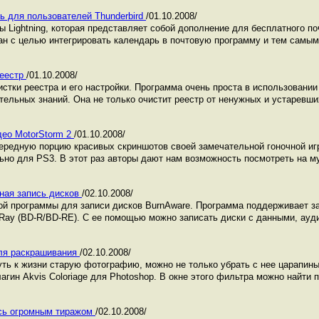
арь для пользователей Thunderbird
/01.10.2008/
 Lightning, которая представляет собой дополнение для бесплатного по
здан с целью интегрировать календарь в почтовую программу и тем самым
реестр
/01.10.2008/
тки реестра и его настройки. Программа очень проста в использовании 
ельных знаний. Она не только очистит реестр от ненужных и устаревших
део MotorStorm 2
/01.10.2008/
чередную порцию красивых скриншотов своей замечательной гоночной игры 
ьно для PS3. В этот раз авторы дают нам возможность посмотреть на м
тная запись дисков
/02.10.2008/
й программы для записи дисков BurnAware. Программа поддерживает за
u-Ray (BD-R/BD-RE). С ее помощью можно записать диски с данными, ау
для раскрашивания
/02.10.2008/
ть к жизни старую фотографию, можно не только убрать с нее царапины 
агин Akvis Coloriage для Photoshop. В окне этого фильтра можно найти п
ась огромным тиражом
/02.10.2008/