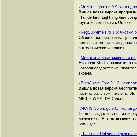
Mozilla Lightning 0.9: календ
Вышла новая версия программы
Thunderbird. Lightning был со
функциональности к Outlook.
RegSupreme Pro 1.8: чистим 
Обновилась программа для очис
пользователя никаких дополнит
автоматически исправит ...
Много красивых скринов и ви
Evolution Studios выпустила о
которая создаётся исключител
экрана...
BurnAware Free 2.1.3: беспла
Вышла новая версия бесплатно
носителей, в том числе на Bl
MP3, и WMA, DVD-Video...
AKVIS Coloriage 6.0: плагин 
Если вы задались целью верну
раскрасить. В этом поможет пл
большую ...
The Force Unleashed разошл