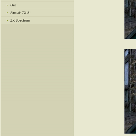
Oric
Sinclair ZX-81
ZX Spectrum