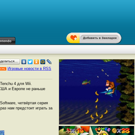
intendo
оделиться…
Игровые новости в RSS
Tenchu 4 для Wii.
 США и Европе не раньше
Software, четвёртая серия
раз нам предстоит играть за