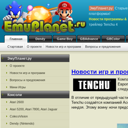
ЭмуПланет.ру:
Старые 
платформах!
Новости программы & 
трейлер Tenchu 4
Главная
Dendy
Game Boy
GBAdvance
GBColor
Стартовая
О проекте
Новости игр и программ
Вопросы и предложения
ЭмуПланет.ру
О проекте
Новости игр и пр
Новости игр и программ
Компа
Вопросы и предложения
Европ
Мини Игры
следу
Консоли
В отличие от предыдущей части 
Atari 2600
Tenchu создаётся компанией Acq
ниндзя. Этому воину ночи пред
Atari 5200, Atari 7800, Atari Jaguar
ColecoVision
Dendy (Nintendo)